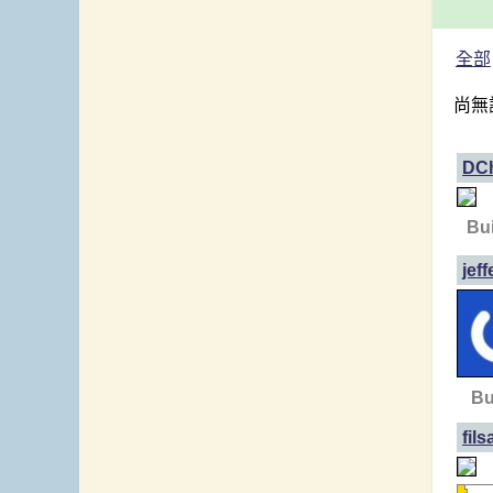
全部
尚無
DC
Bui
jef
Bu
fil