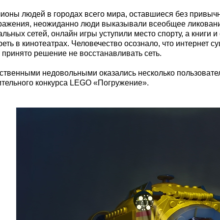
ионы людей в городах всего мира, оставшиеся без привыч
ражения, неожиданно люди выказывали всеобщее ликование
альных сетей, онлайн игры уступили место спорту, а книги 
реть в кинотеатрах. Человечество осознало, что интернет с
 принято решение не восстанавливать сеть.
ственными недовольными оказались несколько пользователе
ительного конкурса LEGO «Погружение».