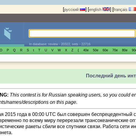
[
]
[
]
[
русский
english
français
In database: review - 20322, sets - 22716
O
P
Q
R
S
t
T
U
V
W
X
Z
{
40е
50е
60е
70е
80е
90
Последний день инт
NG:
This contest is for Russian speaking users, so you could 
s/names/descriptions on this page.
ая 2015 года в 00:00 UTC был совершен беспрецедентный 
временно по всему миру перерезали трансокеанические оп
истические ракеты сбили все спутники связи. Работа сети 
рнета.