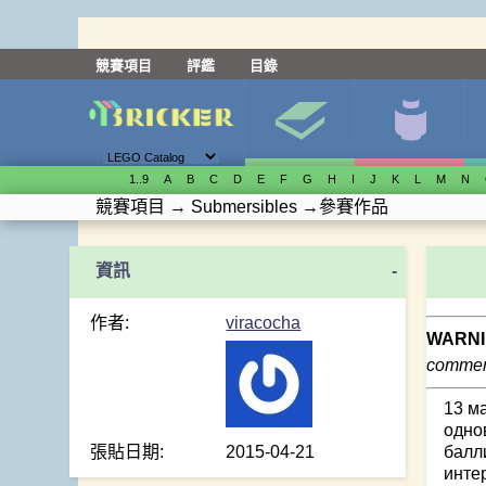
競賽項目
評鑑
目錄
1..9
A
B
C
D
E
F
G
H
I
J
K
L
M
N
競賽項目
→
Submersibles
→
參賽作品
-
作者:
viracocha
WARNI
comment
13 м
одно
張貼日期:
2015-04-21
балл
инте