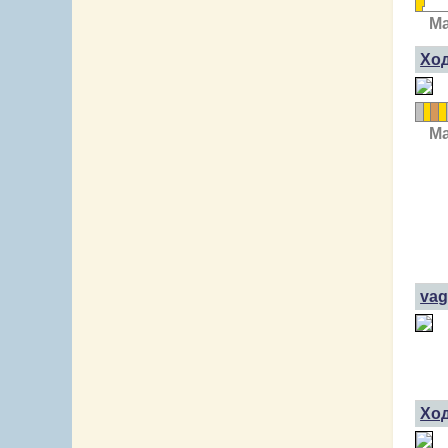
Ma
Хо
Ma
vag
Хо