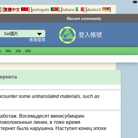
⤄
]
[
]
[
]
[
]
[
]
繁體中文
português
italiano
deutsch
Recent comments
登入帳號
進階搜尋
е
00е
10е
20е
ернета
encounter some untranslated materials, such as
саботаж. Восемьдесят минисубмарин
товолоконные линии, в тоже время
интернет была нарушена. Наступил конец эпохи