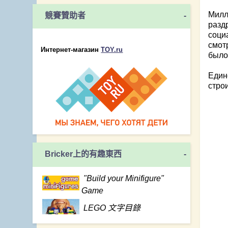
Милл
競賽贊助者
-
разд
соци
смот
Интернет-магазин
TOY.ru
было
Един
стро
Bricker上的有趣東西
-
"Build your Minifigure"
Game
LEGO 文字目錄