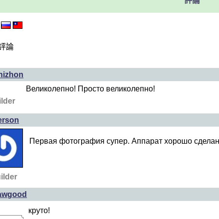
評論
評論
hizhon
Великолепно! Просто великолепно!
lder
ferson
Первая фотография супер. Аппарат хорошо сделан,
ilder
sawgood
круто!