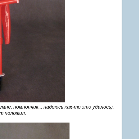
не, помпончик... надеюсь как-то это удалось).
т положил.