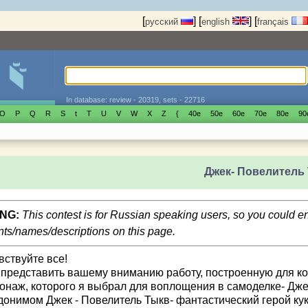
[
]
[
]
[
русский
english
français
In database: review - 20319, sets - 22716
O
P
Q
R
S
t
T
U
V
W
X
Z
{
40е
50е
60е
70е
80е
90
Джек- Повелитель
NG:
This contest is for Russian speaking users, so you could 
s/names/descriptions on this page.
вствуйте все!
 представить вашему вниманию работу, построенную для ко
онаж, которого я выбрал для воплощения в самоделке- Дже
донимом Джек - Повелитель Тыкв- фантастический герой к