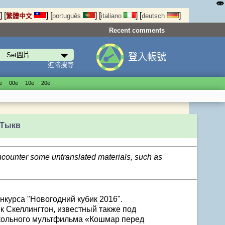
⤄
]
[
]
[
]
[
]
[
]
繁體中文
português
italiano
deutsch
Recent comments
登入帳號
進階搜尋
е
00е
10е
20е
 Тыкв
encounter some untranslated materials, such as
нкурса "Новогодний кубик 2016".
к Скеллингтон, известный также под
укольного мультфильма «Кошмар перед