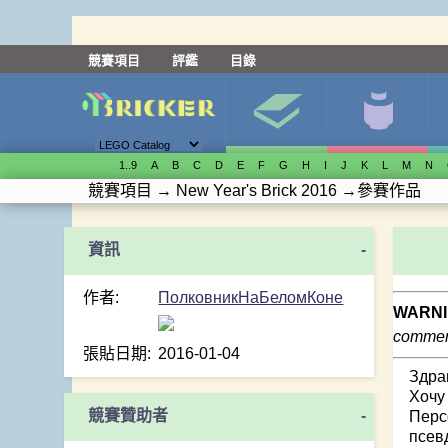
競賽項目
評鑑
目錄
1..9
A
B
C
D
E
F
G
H
I
J
K
L
M
N
競賽項目
→
New Year's Brick 2016
→
參賽作品
-
作者:
ПолковникНаБеломКоне
WARNI
comment
張貼日期:
2016-01-04
Здра
Хочу
競賽贊助者
-
Перс
псев