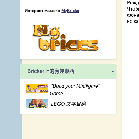
Рожд
Чтоб
Интернет-магазин
MyBricks
фоне
но ка
Bricker上的有趣東西
-
"Build your Minifigure"
Game
LEGO 文字目錄