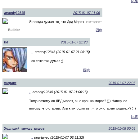
回應
arseniy12345
2015-01-07 21:06
Я всегда думал, то, что Дед Мороз не стареет.
Builder
回應
tkf
2015-01-07 21:23
arseniy12345 (2015-01-07 21:06:15)
↵
он тоже так думал ;)
回應
vagrant
2015-01-07 22:07
arseniy12345 (2015-01-07 21:06:15)
↵
Тогда почему он ДЕД мороз, а не крошка мороз? ))) Наверное
потому, что старый. Или кто-то думает, что он старым родился? )))
回應
Ходящий_между_рядов
2015-01-08 00:03
spartanec (2015-01-07 08:51:32)
↵