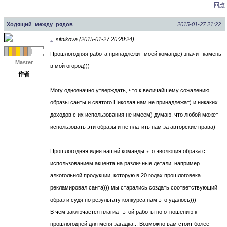
回應
Ходящий_между_рядов
2015-01-27 21:22
sitnikova (2015-01-27 20:20:24)
↵
Прошлогодняя работа принадлежит моей команде) значит камень
Master
в мой огород)))
作者
Могу однозначно утверждать, что к величайшему сожалению
образы санты и святого Николая нам не принадлежат) и никаких
доходов с их использования не имеем) думаю, что любой может
использовать эти образы и не платить нам за авторские права)
Прошлогодняя идея нашей команды это эволюция образа с
использованием акцента на различные детали. например
алкогольной продукции, которую в 20 годах прошлоговека
рекламировал санта))) мы старались создать соответствующий
образ и судя по результату конкурса нам это удалось)))
В чем заключается плагиат этой работы по отношению к
прошлогодней для меня загадка... Возможно вам стоит более