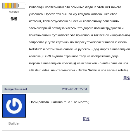
Инвалиды-колясочники это обычные люди, в этом нет ничего
Master
ужасного. Просто так вышло и у каждого колясочника своя
作者
история, Хотя безусловно в России колясочнику совершить
элементарный поход за хлебом это дорога полная трудности и
приключений и тут коляска это приговор, а так все ок и нормально)
запросите у гугла картинки по запросу " Weihnachtsmann in einem
Rollstuhl" и потом тоже самое на русском - дед мороз в инвалидной
коляске.) В РФ видимо страшное табу на изображение деда
мороза в инвалидном кресле))) на испанском - Santa Claus en una
silla de ruedas, на итальянском - Babbo Natale in una sedia a rotelle)
回應
delayedmussel
2015-01-08 15:34
Норм работа , наминант на 1-ое место )
回應
Builder