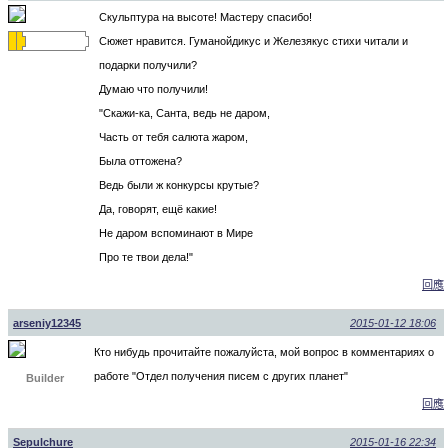
Скульптура на высоте! Мастеру спасибо!
Сюжет нравится. Гуманойдикус и Железякус стихи читали и
подарки получили?
Думаю что получили!
"Скажи-ка, Санта, ведь не даром,
Часть от тебя салюта жаром,
Была оттожена?
Ведь были ж конкурсы крутые?
Да, говорят, ещё какие!
Не даром вспоминают в Мире
Про те твои дела!"
回應
arseniy12345
2015-01-12 18:06
Кто нибудь прочитайте пожалуйста, мой вопрос в комментариях о
работе "Отдел получения писем с других планет"
Builder
回應
Sepulchure
2015-01-16 22:34