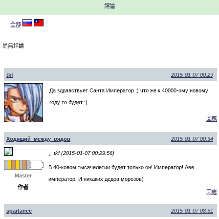
評論
全部
尚無評論
tkf
2015-01-07 00:29
Да здравствует Санта Император ;) что же к 40000-ому новому
году то будет :)
回應
Ходящий_между_рядов
2015-01-07 00:34
tkf (2015-01-07 00:29:56)
↵
В 40-ковом тысячелетии будет только он! Император! Аве
Master
император! И никаких дедов морозов)
作者
回應
spartanec
2015-01-07 08:51