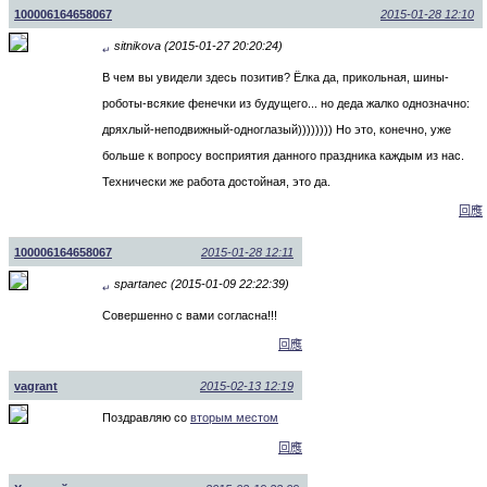
100006164658067
2015-01-28 12:10
sitnikova (2015-01-27 20:20:24)
↵
В чем вы увидели здесь позитив? Ёлка да, прикольная, шины-
роботы-всякие фенечки из будущего... но деда жалко однозначно:
дряхлый-неподвижный-одноглазый)))))))) Но это, конечно, уже
больше к вопросу восприятия данного праздника каждым из нас.
Технически же работа достойная, это да.
回應
100006164658067
2015-01-28 12:11
spartanec (2015-01-09 22:22:39)
↵
Совершенно с вами согласна!!!
回應
vagrant
2015-02-13 12:19
Поздравляю со
вторым местом
回應