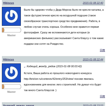
Hibiscus
2015-01-08 22:40
Было бы здорово чтобы у Деда Мороза было не кресло-каталка, а
такое футуристичное кресло на воздушной подушке (такое
своеобразное транспортное средство предвижения). Работа, в
любом случае очень хороша. Особенно мне нравится первая
фотография. Сразу же вспоминаются дети которые (в
Master
американских фильмах) рассказывают Санта Клаусу о том какие
подарки они хотят на Рождество.
回應
Hibiscus
2015-01-08 22:44
Ходящий_между_рядов (2015-01-08 00:03:42)
↵
Кстати, Ваша работа из прошлого новогоднего конкурса
http://bricker.ru/contests/42/entry/253/view/ похоже явилась
вдохновением для многих лего строителей. Не думал что будет
так много Санта Клаусов :)
Master
回應
Ходящий_между_рядов
2015-01-08 23:53