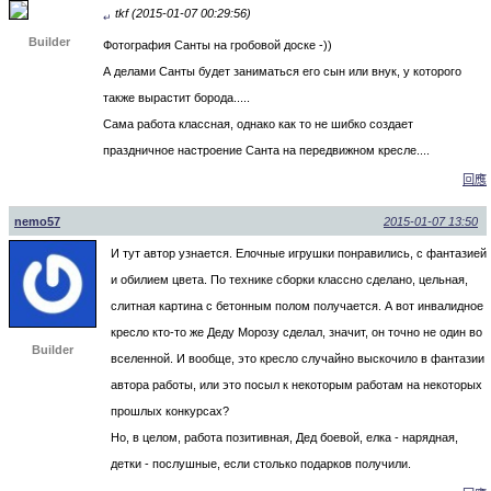
tkf (2015-01-07 00:29:56)
↵
Builder
Фотография Санты на гробовой доске -))
А делами Санты будет заниматься его сын или внук, у которого
также вырастит борода.....
Сама работа классная, однако как то не шибко создает
праздничное настроение Санта на передвижном кресле....
回應
nemo57
2015-01-07 13:50
И тут автор узнается. Елочные игрушки понравились, с фантазией
и обилием цвета. По технике сборки классно сделано, цельная,
слитная картина с бетонным полом получается. А вот инвалидное
кресло кто-то же Деду Морозу сделал, значит, он точно не один во
Builder
вселенной. И вообще, это кресло случайно выскочило в фантазии
автора работы, или это посыл к некоторым работам на некоторых
прошлых конкурсах?
Но, в целом, работа позитивная, Дед боевой, елка - нарядная,
детки - послушные, если столько подарков получили.