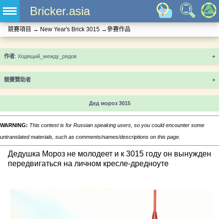
Bricker.asia
競賽項目
→
New Year's Brick 3015
→
參賽作品
+
競賽贊助者
+
Дед мороз 3015
WARNING:
This contest is for Russian speaking users, so you could encounter some
untranslated materials, such as comments/names/descriptions on this page.
Дедушка Мороз не молодеет и к 3015 году он вынужден
передвигаться на личном кресле-дредноуте