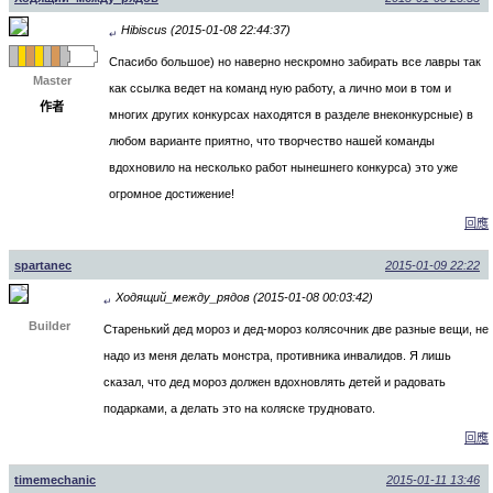
Hibiscus (2015-01-08 22:44:37)
↵
Спасибо большое) но наверно нескромно забирать все лавры так
Master
как ссылка ведет на команд ную работу, а лично мои в том и
作者
многих других конкурсах находятся в разделе внеконкурсные) в
любом варианте приятно, что творчество нашей команды
вдохновило на несколько работ нынешнего конкурса) это уже
огромное достижение!
回應
spartanec
2015-01-09 22:22
Ходящий_между_рядов (2015-01-08 00:03:42)
↵
Builder
Старенький дед мороз и дед-мороз колясочник две разные вещи, не
надо из меня делать монстра, противника инвалидов. Я лишь
сказал, что дед мороз должен вдохновлять детей и радовать
подарками, а делать это на коляске трудновато.
回應
timemechanic
2015-01-11 13:46