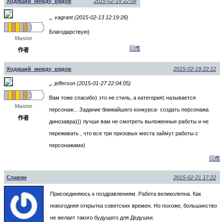
Ходящий_между_рядов
2015-02-19 22:09
vagrant (2015-02-13 12:19:26)
↵
Благодарствую)
Master
回應
作者
Ходящий_между_рядов
2015-02-19 22:12
jefferson (2015-01-27 22:04:05)
↵
Вам тоже спасибо) это не стиль, а категория) называется
Master
персонаж... Задание ближайшего конкурса- создать персонажа
作者
динозавра))) лучше вам не смотреть выложенные работы и не
переживать , что все три призовых места займут работы с
персонажами)
回應
Славян
2015-02-21 17:22
Присоединяюсь к поздравлениям. Работа великолепна. Как
новогодняя открытка советских времен. Но похоже, большинство
не желает такого будущего для Дедушки.