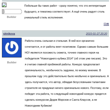
Побольше бы таких работ - сразу понятно, что это интепретация
будущего, и тематика соответствует. А ещё очень радует столь
Builder
уникальный стиль исполнения.
回應
sitnikova
2015-01-27 20:20
Работа очень сильная и стильная. В ней все органично
сочетается, и от работы веет позитивом. Однако самым большим
НО! является похожесть сюжета, точнее главного героя на
победителя "Новогоднего кубика 2014" (об этом уже писали). Это
Builder
я считаю главной проблемой работы. Конкурс предполагает
оригинальность, необычность задумки, по моему мнению. В
прошлом году это действительно было необычно и оригинально. А
здесь получается, что автор, обладая безусловными талантами
строителя не придумал ничего оригинально нового. Поэтому, если
победит эта работа, то следующий новогодний конкурс придется
сделать конкурсом Дедов Морозов и Санта Клаусов, а не
Новогодним Кубиком!