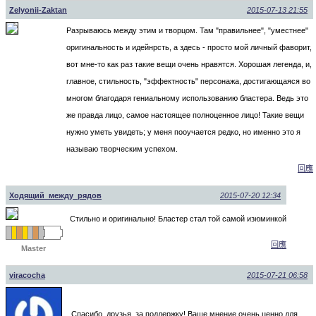
Zelyonii-Zaktan
2015-07-13 21:55
Разрываюсь между этим и творцом. Там "правильнее", "уместнее"
оригинальность и идейнрсть, а здесь - просто мой личный фаворит,
вот мне-то как раз такие вещи очень нравятся. Хорошая легенда, и,
главное, стильность, "эффектность" персонажа, достигающаяся во
многом благодаря гениальному использованию бластера. Ведь это
же правда лицо, самое настоящее полноценное лицо! Такие вещи
нужно уметь увидеть; у меня пооучается редко, но именно это я
называю творческим успехом.
回應
Ходящий_между_рядов
2015-07-20 12:34
Стильно и оригинально! Бластер стал той самой изюминкой
回應
Master
viracocha
2015-07-21 06:58
Спасибо, друзья, за поддержку! Ваше мнение очень ценно для