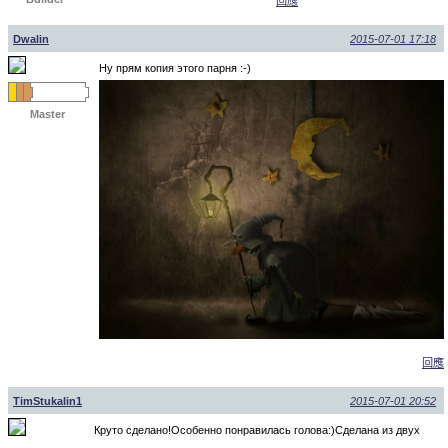
回應
Dwalin
2015-07-01 17:18
Ну прям копия этого парня :-)
Master
回應
TimStukalin1
2015-07-01 20:52
Круто сделано!Особенно понравилась голова:)Сделана из двух