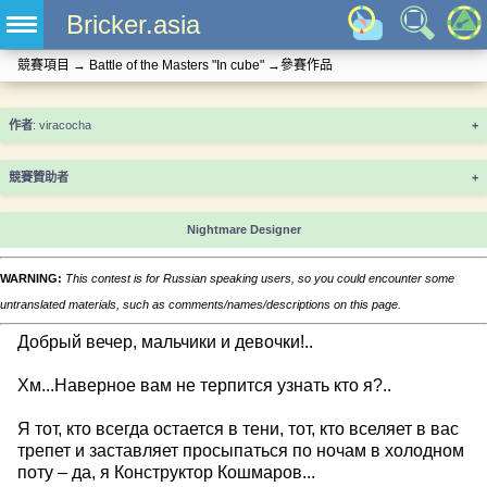
Bricker.asia
競賽項目
→
Battle of the Masters "In cube"
→
參賽作品
+
競賽贊助者
+
Nightmare Designer
WARNING:
This contest is for Russian speaking users, so you could encounter some
untranslated materials, such as comments/names/descriptions on this page.
Добрый вечер, мальчики и девочки!..
Хм...Наверное вам не терпится узнать кто я?..
Я тот, кто всегда остается в тени, тот, кто вселяет в вас
трепет и заставляет просыпаться по ночам в холодном
поту – да, я Конструктор Кошмаров...