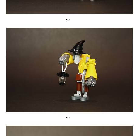
...
...