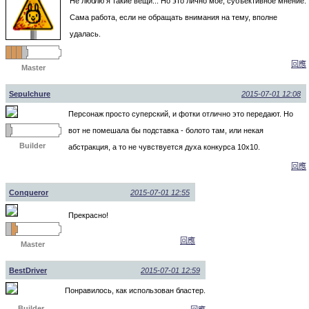
Не люблю я такие вещи... Но это лично мое, субъективное мнение.
Сама работа, если не обращать внимания на тему, вполне
удалась.
回應
Master
Sepulchure
2015-07-01 12:08
Персонаж просто суперский, и фотки отлично это передают. Но
вот не помешала бы подставка - болото там, или некая
Builder
абстракция, а то не чувствуется духа конкурса 10х10.
回應
Conqueror
2015-07-01 12:55
Прекрасно!
回應
Master
BestDriver
2015-07-01 12:59
Понравилось, как использован бластер.
Builder