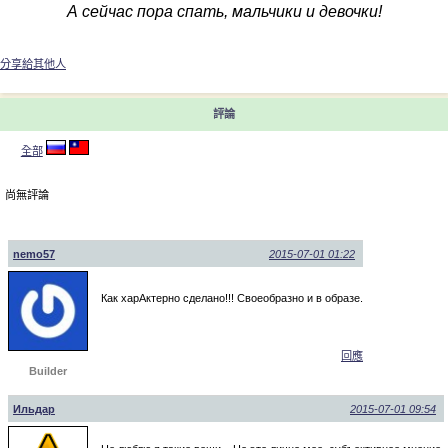
А сейчас пора спать, мальчики и девочки!
分享給其他人
評論
全部
尚無評論
nemo57
2015-07-01 01:22
Как харАктерно сделано!!! Своеобразно и в образе.
回應
Builder
Ильдар
2015-07-01 09:54