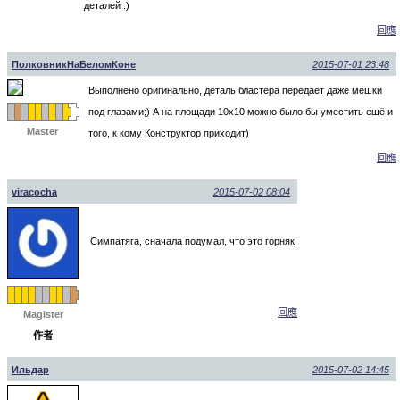
деталей :)
回應
ПолковникНаБеломКоне
2015-07-01 23:48
Выполнено оригинально, деталь бластера передаёт даже мешки
под глазами;) А на площади 10х10 можно было бы уместить ещё и
Master
того, к кому Конструктор приходит)
回應
viracocha
2015-07-02 08:04
Симпатяга, сначала подумал, что это горняк!
回應
Magister
作者
Ильдар
2015-07-02 14:45