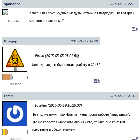
spartanec
2015-05-12 22:05
Классный спрут, чудные медузы, отличная подлодка! Но вот фон,
уже пора поменять -))
Builder
回應
Ильдар
2015-05-19 18:29
Efrem (2015-05-05 21:07:58)
↵
Фон сделан, чтобы вписать работу в 32х32
回應
Master
Efrem
2015-05-21 21:16
Ильдар (2015-05-19 18:29:02)
↵
Не вполне понял, как фон из ткани помог работе "вписаться".
Что же касается морского дна из Лего, то мне оно кажется
уместным и убедительным.
回應
Master