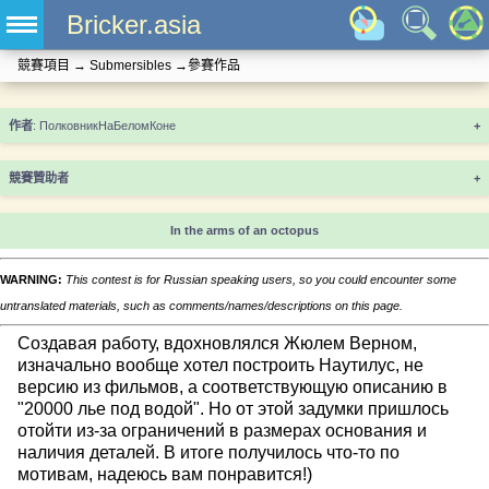
Bricker.asia
競賽項目
→
Submersibles
→
參賽作品
+
競賽贊助者
+
In the arms of an octopus
WARNING:
This contest is for Russian speaking users, so you could encounter some
untranslated materials, such as comments/names/descriptions on this page.
Создавая работу, вдохновлялся Жюлем Верном,
изначально вообще хотел построить Наутилус, не
версию из фильмов, а соответствующую описанию в
"20000 лье под водой". Но от этой задумки пришлось
отойти из-за ограничений в размерах основания и
наличия деталей. В итоге получилось что-то по
мотивам, надеюсь вам понравится!)