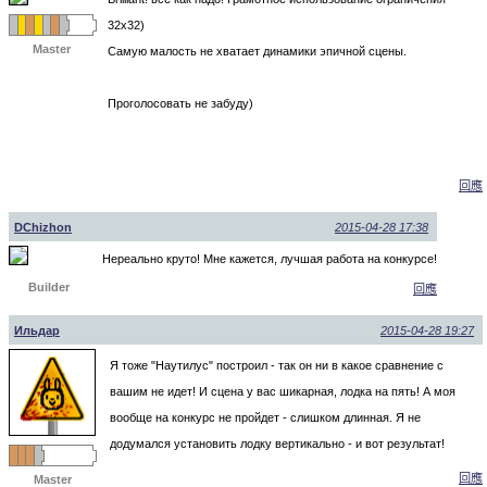
32х32)
Master
Самую малость не хватает динамики эпичной сцены.
Проголосовать не забуду)
回應
DChizhon
2015-04-28 17:38
Нереально круто! Мне кажется, лучшая работа на конкурсе!
Builder
回應
Ильдар
2015-04-28 19:27
Я тоже "Наутилус" построил - так он ни в какое сравнение с
вашим не идет! И сцена у вас шикарная, лодка на пять! А моя
вообще на конкурс не пройдет - слишком длинная. Я не
додумался установить лодку вертикально - и вот результат!
回應
Master