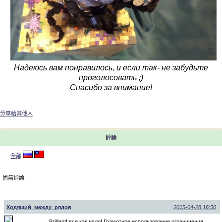
Надеюсь вам понравилось, и если так- не забудьте
проголосовать ;)
Спасибо за внимание!
分享給其他人
評論
全部
尚無評論
Ходящий_между_рядов
2015-04-28 16:50
Brilliant! все как надо! Грамотное использование ограничения