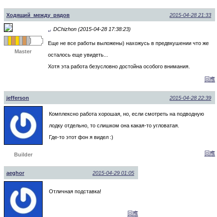
Ходящий_между_рядов
2015-04-28 21:33
DChizhon (2015-04-28 17:38:23)
↵
Еще не все работы выложены) нахожусь в предвкушении что же
Master
осталось еще увидеть...
Хотя эта работа безусловно достойна особого внимания.
回應
jefferson
2015-04-28 22:39
Комплексно работа хорошая, но, если смотреть на подводную
лодку отдельно, то слишком она какая-то угловатая.
Где-то этот фон я видел :)
回應
Builder
aeghor
2015-04-29 01:05
Отличная подставка!
回應