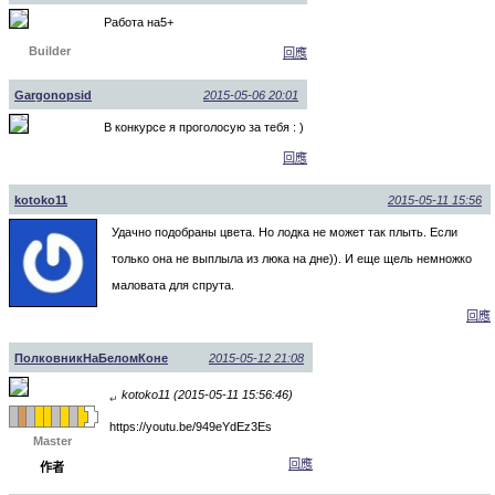
Работа на5+
Builder
回應
Gargonopsid
2015-05-06 20:01
В конкурсе я проголосую за тебя : )
回應
kotoko11
2015-05-11 15:56
Удачно подобраны цвета. Но лодка не может так плыть. Если
только она не выплыла из люка на дне)). И еще щель немножко
маловата для спрута.
回應
ПолковникНаБеломКоне
2015-05-12 21:08
kotoko11 (2015-05-11 15:56:46)
↵
https://youtu.be/949eYdEz3Es
Master
回應
作者