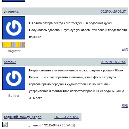
viracocha
2015-04-29 09:27
От этого автора всегда чего-то ждешь в подобном духе!
Получилось здорово! Наутилус узнаваем, так себе и представлял
по книге.
回應
Magister
nemo57
2015-04-29 13:54
Будем считать это великолепной иллюстрацией к роману Жюля
Верна. Еще хочу обратить внимание, что в форме корпуса
корабля прямо переданы художественные концепции и
устремления в фантастике иллюстраторов книг середины-конца
Builder
Х1Х века.
回應
Ходящий_между_рядов
2015-04-29 20:20
nemo57 (2015-04-29 13:54:02)
↵