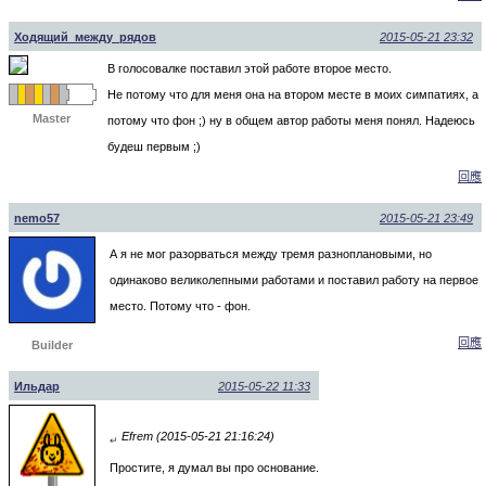
Ходящий_между_рядов
2015-05-21 23:32
В голосовалке поставил этой работе второе место.
Не потому что для меня она на втором месте в моих симпатиях, а
Master
потому что фон ;) ну в общем автор работы меня понял. Надеюсь
будеш первым ;)
回應
nemo57
2015-05-21 23:49
А я не мог разорваться между тремя разноплановыми, но
одинаково великолепными работами и поставил работу на первое
место. Потому что - фон.
回應
Builder
Ильдар
2015-05-22 11:33
Efrem (2015-05-21 21:16:24)
↵
Простите, я думал вы про основание.