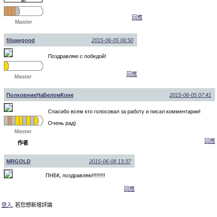
回應
Master
filsawgood
2015-06-05 06:50
Поздравляю с победой!
回應
Master
ПолковникНаБеломКоне
2015-06-05 07:41
Спасибо всем кто голосовал за работу и писал комментарии!
Очень рад)
Master
回應
作者
MRGOLD
2015-06-08 13:37
ПНБК, поздравляю!!!!!!!!!
回應
登入
, 若您想新增評論