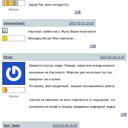
Эдуар Риу явно негодует)))
Master
回應
timemechanic
2015-05-02 19:55
Наутилус прямо как у Жуль Верна получился!
Молодец Автор! Мои симпатии ...
回應
Efrem
2015-05-05 21:07
Нравится контур лодки. Правда, таран мне всегда казался
ненужным на Наутилусе. Морское дно несколько пустое,
наверное так и нужно.
По-моему, фон неудачный - мешает воспринимать работу.
Master
Смотря на картинки, не могу отделаться от ощущения, что
осьминога на входе в пещеру придавила подводная лодка)
回應
Dart_Vader
2015-05-06 09:36