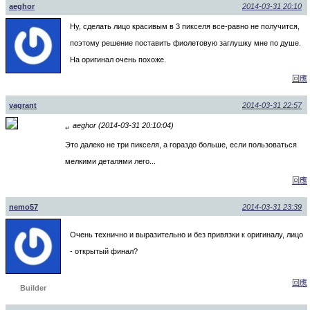
aeghor
2014-03-31 20:10
Ну, сделать лицо красивым в 3 пикселя все-равно не получится,
поэтому решение поставить фиолетовую заглушку мне по душе.
На оригинал очень похоже.
回應
vagrant
2014-03-31 22:57
aeghor (2014-03-31 20:10:04)
↵
Это далеко не три пикселя, а гораздо больше, если пользоваться
мелкими деталями лего...
回應
nemo57
2014-03-31 23:39
Очень технично и выразительно и без привязки к оригиналу, лицо
- открытый финал?
回應
Builder