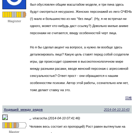
был обусловлен общим масштабом модели, и три пина здесь
будут смотреться несуразно. Женских персонажей из лего ОЧЕНЬ
(!) мало и большинство из них "без лица". (Ну, я не встречал ни
Magister
одного, может кто-нибудь даст ссылку?) Довольно милые аниме
персонажи не считаются, ввиду особенностей черт лица.
Но я бы сделал акцент на вопросе, а нужно ли вообще здесь
детализировать лицо? Какую цель ставят перед собой создатели
игры, где происходит сражение в высокотехнологичном мире
между разными расами, вводя женский персонаж с агрессивной
сексуальностью? Ответ прост - они обращаются к нашим
особенностям психики. Автор этой работы, сознательно или нет,
тоже делает ставку на это.
回應
Ходящий_между_рядов
2014-04-10 10:43
viracocha (2014-04-10 07:41:46)
↵
Человек весь состоит из пропорций) Рост равен вытянутым на
Master