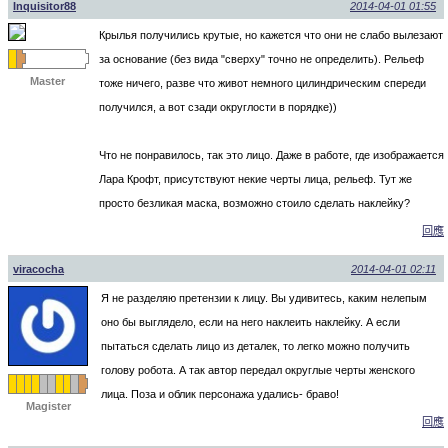
Inquisitor88
2014-04-01 01:55
Крылья получились крутые, но кажется что они не слабо вылезают
за основание (без вида "сверху" точно не определить). Рельеф
Master
тоже ничего, разве что живот немного цилиндрическим спереди
получился, а вот сзади округлости в порядке))
Что не понравилось, так это лицо. Даже в работе, где изображается
Лара Крофт, присутствуют некие черты лица, рельеф. Тут же
просто безликая маска, возможно стоило сделать наклейку?
回應
viracocha
2014-04-01 02:11
Я не разделяю претензии к лицу. Вы удивитесь, каким нелепым
оно бы выглядело, если на него наклеить наклейку. А если
пытаться сделать лицо из деталек, то легко можно получить
голову робота. А так автор передал округлые черты женского
лица. Поза и облик персонажа удались- браво!
Magister
回應