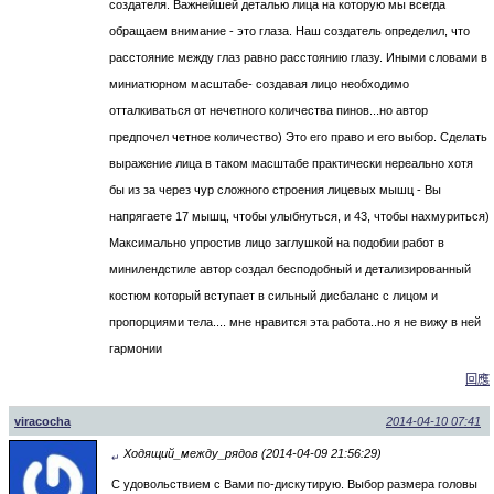
создателя. Важнейшей деталью лица на которую мы всегда
обращаем внимание - это глаза. Наш создатель определил, что
расстояние между глаз равно расстоянию глазу. Иными словами в
миниатюрном масштабе- создавая лицо необходимо
отталкиваться от нечетного количества пинов...но автор
предпочел четное количество) Это его право и его выбор. Сделать
выражение лица в таком масштабе практически нереально хотя
бы из за через чур сложного строения лицевых мышц - Вы
напрягаете 17 мышц, чтобы улыбнуться, и 43, чтобы нахмуриться)
Максимально упростив лицо заглушкой на подобии работ в
минилендстиле автор создал бесподобный и детализированный
костюм который вступает в сильный дисбаланс c лицом и
пропорциями тела.... мне нравится эта работа..но я не вижу в ней
гармонии
回應
viracocha
2014-04-10 07:41
Ходящий_между_рядов (2014-04-09 21:56:29)
↵
С удовольствием с Вами по-дискутирую. Выбор размера головы