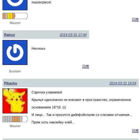
masterpiece!
回應
Master
Rainor
2014-03-31 17:44
Неплохо
回應
Builder
Pikachu
2014-03-31 19:54
Сарочка узаваема!
Крылья однозначно не влезают в пространство, ограниченное
основанием 16*16. (((
И лицо... Так и просится даблфэйспалм со слезами отчаяния...
Прям хоть наклейку клёй...
Master
回應