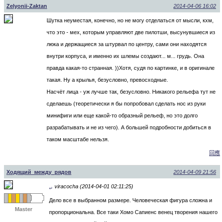
Zelyonii-Zaktan
2014-04-06 16:02
Шутка неуместая, конечно, но не могу отделаться от мысли, кхм,
что это - мех, которым управляют две пилотши, высунувшиеся из
люка и держащиеся за штурвал по центру, сами они находятся
внутри корпуса, и именно их шлемы создают... м... грудь. Она
правда какая-то странная. ))Хотя, судя по картинке, и в оригинале
такая. Ну а крылья, безусловно, превосходные.
Насчёт лица - уж лучше так, безусловно. Никакого рельефа тут не
сделаешь (теоретически я бы попробовал сделать нос из руки
минифиги или еще какой-то образный рельеф, но это долго
разрабатывать и не из чего). А большей подробности добиться в
таком масштабе нельзя.
回應
Ходящий_между_рядов
2014-04-09 21:56
viracocha (2014-04-01 02:11:25)
↵
Дело все в выбранном размере. Человеческая фигура сложна и
Master
пропорциональна. Все таки Хомо Сапиенс венец творения нашего