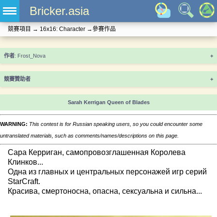
Bricker.asia
競賽項目
→
16x16: Character
→
參賽作品
+
競賽贊助者
+
Sarah Kerrigan Queen of Blades
WARNING:
This contest is for Russian speaking users, so you could encounter some
untranslated materials, such as comments/names/descriptions on this page.
Сара Керриган, самопровозглашенная Королева
Клинков...
Одна из главных и центральных персонажей игр серий
StarCraft.
Красива, смертоносна, опасна, сексуальна и сильна...