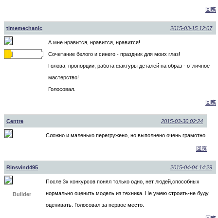
回應
timemechanic
2015-03-15 12:07
А мне нравится, нравится, нравится!
Сочетание белого и синего - праздник для моих глаз!
Голова, пропорции, работа фактуры деталей на образ - отличное
мастерство!
Голосовал.
回應
Centre
2015-03-30 02:24
Сложно и маленько перегружено, но выполнено очень грамотно.
回應
Rinsvind495
2015-04-04 14:29
После 3х конкурсов понял только одно, нет людей,способных
нормально оценить модель из техника. Не умею строить-не буду
Builder
оценивать. Голосовал за первое место.