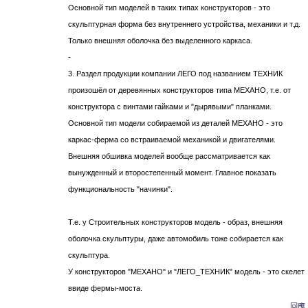
Основной тип моделей в таких типах конструкторов - это
скульптурная форма без внутреннего устройства, механики и т.д.
Только внешняя оболочка без выделенного каркаса.
-
3. Раздел продукции компании ЛЕГО под названием ТЕХНИК
произошёл от деревянных конструкторов типа МЕХАНО, т.е. от
конструктора с винтами гайками и "дырявыми" планками.
Основной тип модели собираемой из деталей МЕХАНО - это
каркас-ферма со встраиваемой механикой и двигателями.
Внешняя обшивка моделей вообще рассматривается как
вынужденный и второстепенный момент. Главное показать
функциональность "начинки".
Т.е. у Строительных конструкторов модель - образ, внешняя
оболочка скульптуры, даже автомобиль тоже собирается как
скульптура.
У конструкторов "МЕХАНО" и "ЛЕГО_ТЕХНИК" модель - это скелет
ввиде фермы-моста.
回應