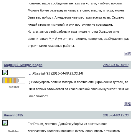
понимаю ваше сообщение так, как вы хотели, чтоб его поняли.
Можите более развернуто написать свою мысль, и тогда, может
быть вас поймут. А недовольные местами всегда есть. Сколько
людей столько и мнений, и они постоянно не совпадают.
Кстати, автор этой работы и сам писал, что на большее и не
рассчитывал. ^_~ А уж он-то в технике, наверное, разбирается, раз
строит такие классные работы.
回應
Ходящий_между_рядов
2015-04-07 15:49
Rinsvind495 (2015-04-06 23:33:14)
↵
) Если убрать всякие моторы и прочие специфические детали, то
Master
чем техник отличается от классической линейки кубиков? Чем же
он сложнее?
回應
Rinsvind495
2015-04-08 13:30
FonDraum, логично. Давайте уберём из система всю
декоративку,колёсики всякие и будем сравнивать с техником,
Builder