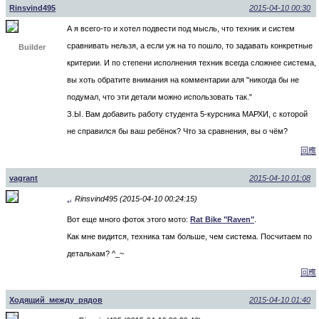
Rinsvind495
2015-04-10 00:30
А я всего-то и хотел подвести под мысль, что техник и систем
сравнивать нельзя, а если уж на то пошло, то задавать конкретные
Builder
критерии. И по степени исполнения техник всегда сложнее система,
вы хоть обратите внимания на комментарии аля "никогда бы не
подумал, что эти детали можно использовать так."
З.Ы. Вам добавить работу студента 5-курсника МАРХИ, с которой
не справился бы ваш ребёнок? Что за сравнения, вы о чём?
回應
vagrant
2015-04-10 01:08
Rinsvind495 (2015-04-10 00:24:15)
↵
Вот еще много фоток этого мото:
Rat Bike "Raven"
.
Как мне видится, техника там больше, чем система. Посчитаем по
деталькам? ^_~
回應
Ходящий_между_рядов
2015-04-10 01:40