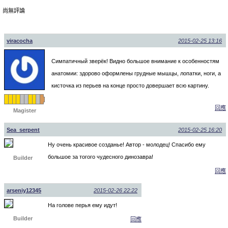
尚無評論
viracocha
2015-02-25 13:16
Симпатичный зверёк! Видно большое внимание к особенностям
анатомии: здорово оформлены грудные мышцы, лопатки, ноги, а
кисточка из перьев на конце просто довершает всю картину.
回應
Magister
Sea_serpent
2015-02-25 16:20
Ну очень красивое созданье! Автор - молодец! Спасибо ему
большое за тогого чудесного динозавра!
Builder
回應
arseniy12345
2015-02-26 22:22
На голове перья ему идут!
Builder
回應