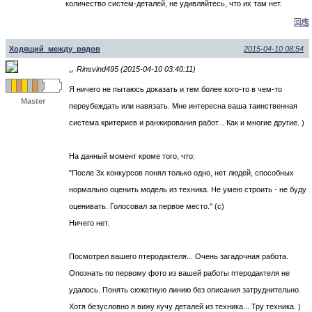
количество систем-деталей, не удивляйтесь, что их там нет.
回應
Ходящий_между_рядов
2015-04-10 08:54
Rinsvind495 (2015-04-10 03:40:11)
↵
Я ничего не пытаюсь доказать и тем более кого-то в чем-то
Master
переубеждать или навязать. Мне интересна ваша таинственная
система критериев и ранжирования работ... Как и многие другие. )
На данный момент кроме того, что:
"После 3х конкурсов понял только одно, нет людей, способных
нормально оценить модель из техника. Не умею строить - не буду
оценивать. Голосовал за первое место." (с)
Ничего нет.
Посмотрел вашего птеродактеля... Очень загадочная работа.
Опознать по первому фото из вашей работы птеродактеля не
удалось. Понять сюжетную линию без описания затруднительно.
Хотя безусловно я вижу кучу деталей из техника... Тру техника. )