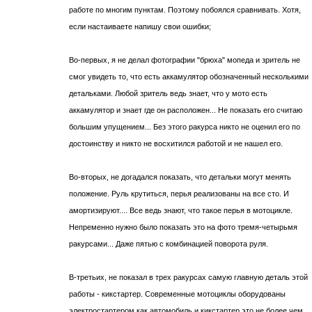
работе по многим пунктам. Поэтому побоялся сравнивать. Хотя,
если настаиваете напишу свои ошибки;
Во-первых, я не делал фотографии "брюха" мопеда и зритель не
смог увидеть то, что есть аккамулятор обозначенный несколькими
детальками. Любой зритель ведь знает, что у мото есть
аккамулятор и знает где он расположен... Не показать его считаю
большим упущением... Без этого ракурса никто не оценил его по
достоинству и никто не восхитился работой и не нашел его.
Во-вторых, не догадался показать, что детальки могут менять
положение. Руль крутиться, перья реализованы на все сто. И
амортизируют.... Все ведь знают, что такое перья в мотоцикле.
Непременно нужно было показать это на фото тремя-четырьмя
ракурсами... Даже пятью с комбинацией поворота руля.
В-третьих, не показал в трех ракурсах самую главную деталь этой
работы - кикстартер. Современные мотоциклы оборудованы
электростартером как автомобиль и кикстартер это не более чем