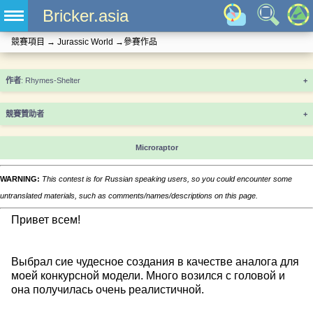
Bricker.asia
競賽項目
→
Jurassic World
→
參賽作品
+
競賽贊助者
+
Microraptor
WARNING:
This contest is for Russian speaking users, so you could encounter some
untranslated materials, such as comments/names/descriptions on this page.
Привет всем!
Выбрал сие чудесное создания в качестве аналога для
моей конкурсной модели. Много возился с головой и
она получилась очень реалистичной.