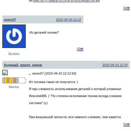
回應
nemo57
2015-04-10 12:12
Из деталей техник?
回應
Builder
Ходящий_между_рядов
2015-04-10 12:33
nemo57 (2015-04-10 12:12:50)
↵
Из техника такое не получится. )
Master
Я про сложность использования деталей о которой упоминал
Rinsvind495. ( "По степени исполнения техник всегда сложнее
система" (с)
При визуальной легкости, все намного сложнее, чем кажется.
回應