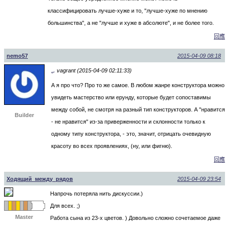
классифицировать лучше-хуже и то, "лучше-хуже по мнению
большинства", а не "лучше и хуже в абсолюте", и не более того.
回應
nemo57
2015-04-09 08:18
vagrant (2015-04-09 02:11:33)
↵
А я про что? Про то же самое. В любом жанре конструктора можно
увидеть мастерство или ерунду, которые будет сопоставимы
между собой, не смотря на разный тип конструкторов. А "нравится
Builder
- не нравится" из-за приверженности и склонности только к
одному типу конструктора, - это, значит, отрицать очевидную
красоту во всех проявлениях, (ну, или фигню).
回應
Ходящий_между_рядов
2015-04-09 23:54
Напрочь потеряла нить дискуссии.)
Для всех. ;)
Master
Работа сына из 23-х цветов. ) Довольно сложно сочетаемое даже