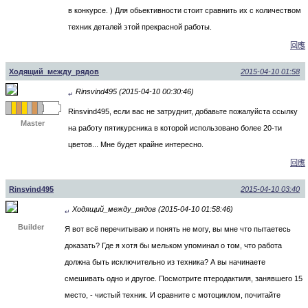
в конкурсе. ) Для обьективности стоит сравнить их с количеством
техник деталей этой прекрасной работы.
回應
Ходящий_между_рядов
2015-04-10 01:58
Rinsvind495 (2015-04-10 00:30:46)
↵
Rinsvind495, если вас не затруднит, добавьте пожалуйста ссылку
Master
на работу пятикурсника в которой использовано более 20-ти
цветов... Мне будет крайне интересно.
回應
Rinsvind495
2015-04-10 03:40
Ходящий_между_рядов (2015-04-10 01:58:46)
↵
Builder
Я вот всё перечитываю и понять не могу, вы мне что пытаетесь
доказать? Где я хотя бы мельком упоминал о том, что работа
должна быть исключительно из техника? А вы начинаете
смешивать одно и другое. Посмотрите птеродактиля, занявшего 15
место, - чистый техник. И сравните с мотоциклом, почитайте