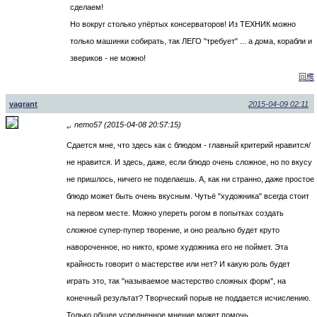
сделаем!
Но вокруг столько упёртых консерваторов! Из ТЕХНИК можно
только машинки собирать, так ЛЕГО "требует" ... а дома, корабли и
звериков - не можно!
回應
vagrant
2015-04-09 02:11
nemo57 (2015-04-08 20:57:15)
↵
Сдается мне, что здесь как с блюдом - главный критерий нравится/
не нравится. И здесь, даже, если блюдо очень сложное, но по вкусу
не пришлось, ничего не поделаешь. А, как ни странно, даже простое
блюдо может быть очень вкусным. Чутьё "художника" всегда стоит
на первом месте. Можно упереть рогом в попытках создать
сложное супер-пупер творение, и оно реально будет круто
навороченное, но никто, кроме художника его не поймет. Эта
крайность говорит о мастерстве или нет? И какую роль будет
играть это, так "называемое мастерство сложных форм", на
конечный результат? Творческий порыв не поддается исчислению.
Только общее усредненное мнение может помочь