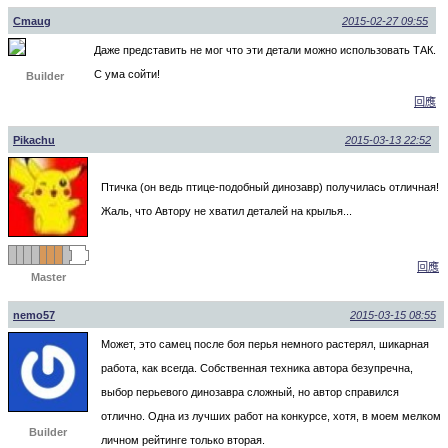
Cmaug
2015-02-27 09:55
Даже представить не мог что эти детали можно использовать ТАК.
С ума сойти!
Builder
回應
Pikachu
2015-03-13 22:52
Птичка (он ведь птице-подобный динозавр) получилась отличная!
Жаль, что Автору не хватил деталей на крылья...
回應
Master
nemo57
2015-03-15 08:55
Может, это самец после боя перья немного растерял, шикарная
работа, как всегда. Собственная техника автора безупречна,
выбор перьевого динозавра сложный, но автор справился
отлично. Одна из лучших работ на конкурсе, хотя, в моем мелком
Builder
личном рейтинге только вторая.