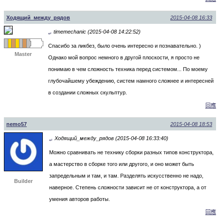
Ходящий_между_рядов
2015-04-08 16:33
timemechanic (2015-04-08 14:22:52)
↵
Спасибо за ликбез, было очень интересно и познавательно. )
Master
Однако мой вопрос немного в другой плоскости, я просто не
понимаю в чем сложность техника перед системом... По моему
глубочайшему убеждению, систем намного сложнее и интересней
в создании сложных скульптур.
回應
nemo57
2015-04-08 18:53
Ходящий_между_рядов (2015-04-08 16:33:40)
↵
Можно сравнивать не технику сборки разных типов конструктора,
а мастерство в сборке того или другого, и оно может быть
запредельным и там, и там. Разделять искусственно не надо,
Builder
наверное. Степень сложности зависит не от конструктора, а от
умения авторов работы.
回應