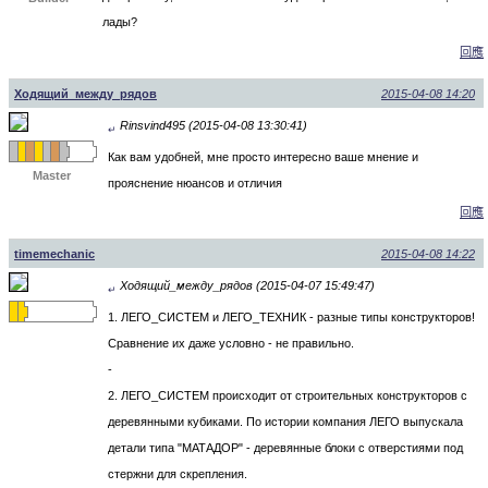
лады?
回應
Ходящий_между_рядов
2015-04-08 14:20
Rinsvind495 (2015-04-08 13:30:41)
↵
Как вам удобней, мне просто интересно ваше мнение и
Master
прояснение нюансов и отличия
回應
timemechanic
2015-04-08 14:22
Ходящий_между_рядов (2015-04-07 15:49:47)
↵
1. ЛЕГО_СИСТЕМ и ЛЕГО_ТЕХНИК - разные типы конструкторов!
Сравнение их даже условно - не правильно.
-
2. ЛЕГО_СИСТЕМ происходит от строительных конструкторов с
деревянными кубиками. По истории компания ЛЕГО выпускала
детали типа "МАТАДОР" - деревянные блоки с отверстиями под
стержни для скрепления.