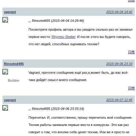
回應
vagrant
2015-04-04 14:42
Rinsvind495 (2015-04-04 14:29:46)
↵
Посмотрите профиль автора и вы увидите сколько раз он занимал
первое место:
Rhymes-Shelter
. И после этого вы будите говорить,
что нет людей, способных оценивать техник?
回應
Rinsvind495
2015-04-06 23:33
Vagrant, прочтите сообщение ещё раз,и,может быть, до вас всё-
таки дойдёт смысл моего сообщения.
Builder
回應
vagrant
2015-04-07 12:45
Rinsvind495 (2015-04-06 23:33:14)
↵
Перечитал. И, соответственно, прошу перечитать моё сообщение.
Техник работы занимали первые места в конкурсах. Это как раз
говорит о том, что вполне себе ценят техник. Или же я просто не