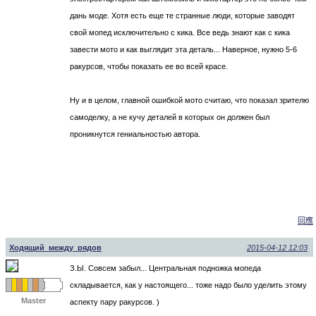
дань моде. Хотя есть еще те странные люди, которые заводят
свой мопед исключительно с кика. Все ведь знают как с кика
завести мото и как выглядит эта деталь... Наверное, нужно 5-6
ракурсов, чтобы показать ее во всей красе.
Ну и в целом, главной ошибкой мото считаю, что показал зрителю
самоделку, а не кучу деталей в которых он должен был
проникнутся гениальностью автора.
回應
Ходящий_между_рядов
2015-04-12 12:03
З.Ы. Совсем забыл... Центральная подножка мопеда
складывается, как у настоящего... тоже надо было уделить этому
Master
аспекту пару ракурсов. )