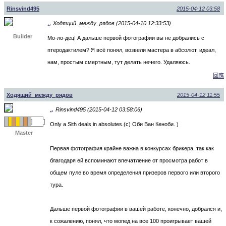
Rinsvind495
2015-04-12 03:58
Ходящий_между_рядов (2015-04-10 12:33:53)
↵
Builder
Мо-ло-дец! А дальше первой фотографии вы не добрались с
птеродактилем? Я всё понял, возвели мастера в абсолют, идеал,
нам, простым смертным, тут делать нечего. Удаляюсь.
回應
Ходящий_между_рядов
2015-04-12 11:55
Rinsvind495 (2015-04-12 03:58:06)
↵
Only a Sith deals in absolutes.(с) Оби Ван Кеноби. )
Master
Первая фотография крайне важна в конкурсах брикера, так как
благодаря ей вспоминают впечатление от просмотра работ в
общем пуле во время определения призеров первого или второго
тура.
Дальше первой фотографии в вашей работе, конечно, добрался и,
к сожалению, понял, что мопед на все 100 проигрывает вашей