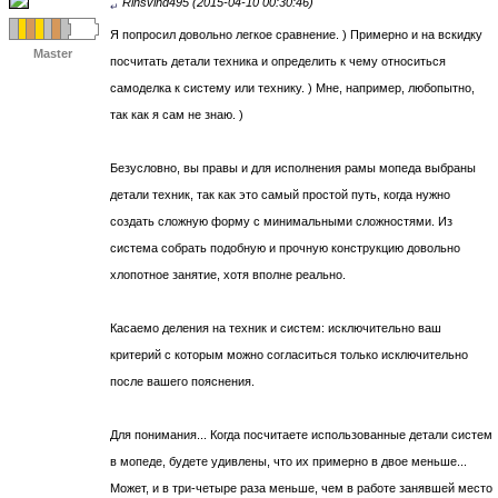
Rinsvind495 (2015-04-10 00:30:46)
↵
Я попросил довольно легкое сравнение. ) Примерно и на вскидку
Master
посчитать детали техника и определить к чему относиться
самоделка к систему или технику. ) Мне, например, любопытно,
так как я сам не знаю. )
Безусловно, вы правы и для исполнения рамы мопеда выбраны
детали техник, так как это самый простой путь, когда нужно
создать сложную форму с минимальными сложностями. Из
система собрать подобную и прочную конструкцию довольно
хлопотное занятие, хотя вполне реально.
Касаемо деления на техник и систем: исключительно ваш
критерий с которым можно согласиться только исключительно
после вашего пояснения.
Для понимания... Когда посчитаете использованные детали систем
в мопеде, будете удивлены, что их примерно в двое меньше...
Может, и в три-четыре раза меньше, чем в работе занявшей место