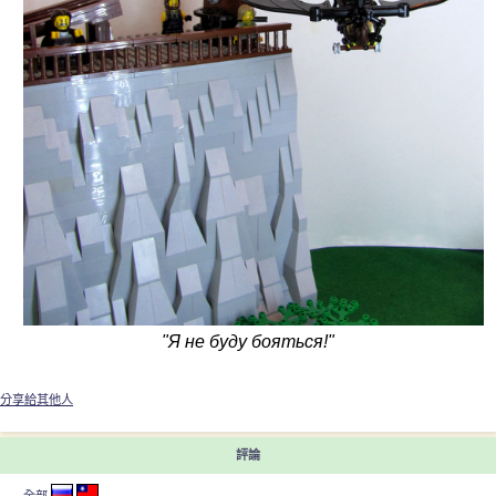
"Я не буду бояться!"
分享給其他人
評論
全部