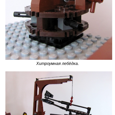
Хитроумная лебёдка.