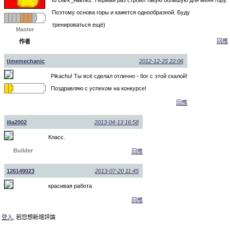
Поэтому основа горы и кажется однообразной. Буду
тренироваться ещё)
Master
回應
作者
timemechanic
2012-12-25 22:06
Pikachu! Ты всё сделал отлично - бог с этой скалой!
Поздравляю с успехом на конкурсе!
回應
ilia2002
2013-04-13 16:58
Класс.
Builder
回應
126149023
2013-07-20 11:45
красивая работа
回應
登入
, 若您想新增評論