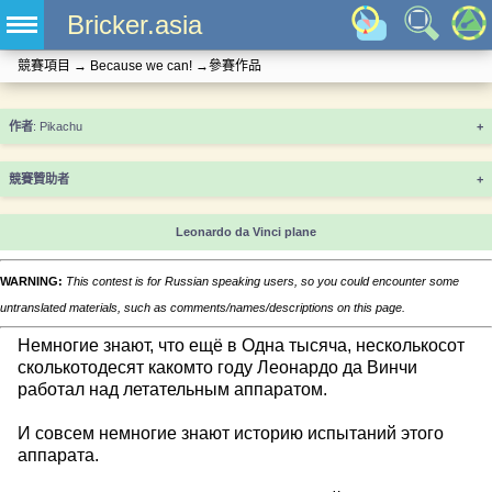
Bricker.asia
競賽項目
→
Because we can!
→
參賽作品
+
競賽贊助者
+
Leonardo da Vinci plane
WARNING:
This contest is for Russian speaking users, so you could encounter some
untranslated materials, such as comments/names/descriptions on this page.
Немногие знают, что ещё в Одна тысяча, несколькосот
сколькотодесят какомто году Леонардо да Винчи
работал над летательным аппаратом.
И совсем немногие знают историю испытаний этого
аппарата.