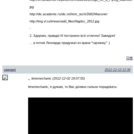
jpg
http://dic.academic.ru/dic.nsf/enc_tech/2682/Махолет
http://img.vl.ru/i/news/add_files//bigdsc_2812.jpg
-
2. Здорово, правда! И построено всё отлично! Завидую!
... а потом Леонардо придумал из крана "тарзанку" :)
回應
vagrant
2012-12-10 12:39
timemechanic (2012-12-02 19:07:55)
↵
timemechanic, я думаю, то Вас должно сильно порадовать: