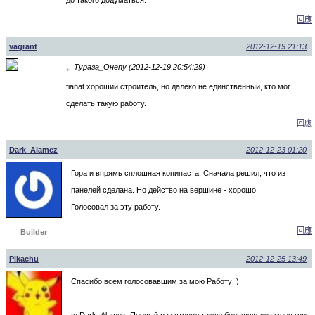
回應
vagrant
2012-12-19 21:13
Турага_Онепу (2012-12-19 20:54:29)
↵
fianat хороший строитель, но далеко не единственный, кто мог
сделать такую работу.
回應
Dark_Alamez
2012-12-23 01:20
Гора и впрямь сплошная копипаста. Сначала решил, что из
панелей сделана. Но действо на вершине - хорошо.
Голосовал за эту работу.
回應
Builder
Pikachu
2012-12-25 13:49
Спасибо всем голосовавшим за мою Работу! )
to Dark_Alamez: Первый раз строил такую большую для меня гору.