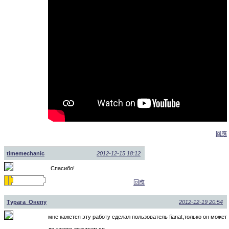
回應
timemechanic
2012-12-15 18:12
Спасибо!
回應
Турага_Онепу
2012-12-19 20:54
мне кажется эту работу сделал пользователь fianat,только он может
до такого додуматься.