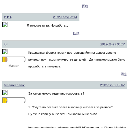
回應
11114
2012-11-24 22:14
Я голосовал за. Но работа...
回應
lol
2012-11-25 00:17
Квадратная форма горы и повторяющийся на одном уровне
рельеф, при таком количестве деталей... Да и планер можно было
Master
проработать получше.
回應
timemechanic
2012-12-02 19:07
За юмор можно отдельно голосовать?
1. "Слуга по лесенке залез в корзину и взялся за рычаги."
Ну т.е. в кабину он залез! Там корзины не было ...
-
http://en.academic.ru/pictures/enwiki/68/Design_for_a_Flying_Machine.