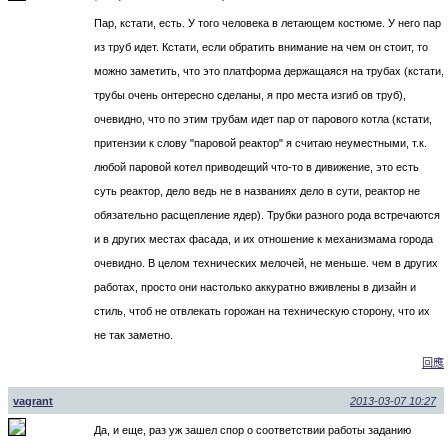
Пар, кстати, есть. У того человека в летающем костюме. У него пар
из труб идет. Кстати, если обратить внимание на чем он стоит, то
можно заметить, что это платформа держащаяся на трубах (кстати,
трубы очень онтересно сделаны, я про места изгиб ов труб),
очевидно, что по этим трубам идет пар от парового котла (кстати,
притензии к слову "паровой реактор" я считаю неуместными, т.к.
любой паровой котел приводещий что-то в дивижение, это есть
суть реактор, дело ведь не в названиях дело в сути, реактор не
обязательно расщепление ядер). Трубки разного рода встречаются
и в других местах фасада, и их отношение к механизмама города
очевидно. В целом технических мелочей, не меньше. чем в других
работах, просто они настолько аккуратно вживлены в дизайн и
стиль, чтоб не отвлекать горожан на техническую сторону, что их
не так заметно.
回應
vagrant
2013-03-07 10:27
Да, и еще, раз уж зашел спор о соответствии работы заданию