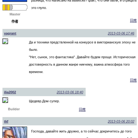
разница, что написано на вывеске? факт, что они были, и отрицать
это глупо.
Master
回應
作者
vagrant
2013-03-06 17:46
Да и техники предствленной на конкурсе в викторианскую эпоху не
было.
"Нет, сынок, это фантастика". Давайте будем проще. Историческая
достоверность в данном жанре никчему, важна атмосфера того
времени.
回應
ilia2002
2013-03-06 18:40
Щедевр.Дом супер.
Builder
回應
tkf
2013-03-06 20:02
Господа, давайте жить дружно, а то сейчас докричитесь до того