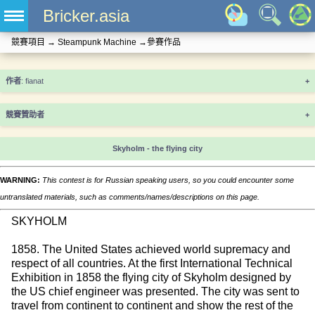
Bricker.asia
競賽項目
→
Steampunk Machine
→
參賽作品
+
競賽贊助者
+
Skyholm - the flying city
WARNING:
This contest is for Russian speaking users, so you could encounter some
untranslated materials, such as comments/names/descriptions on this page.
SKYHOLM
1858. The United States achieved world supremacy and
respect of all countries. At the first International Technical
Exhibition in 1858 the flying city of Skyholm designed by
the US chief engineer was presented. The city was sent to
travel from continent to continent and show the rest of the