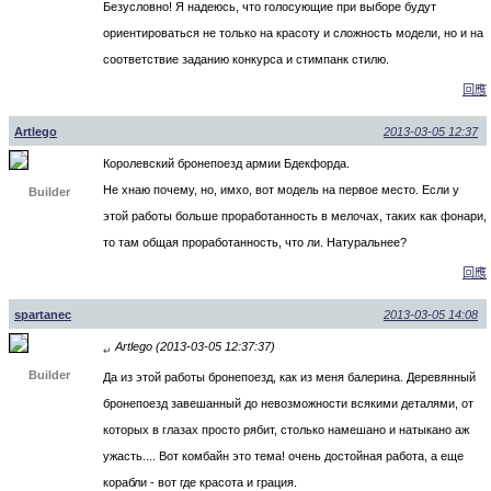
Безусловно! Я надеюсь, что голосующие при выборе будут
ориентироваться не только на красоту и сложность модели, но и на
соответствие заданию конкурса и стимпанк стилю.
回應
Artlego
2013-03-05 12:37
Королевский бронепоезд армии Бдекфорда.
Не хнаю почему, но, имхо, вот модель на первое место. Если у
Builder
этой работы больше проработанность в мелочах, таких как фонари,
то там общая проработанность, что ли. Натуральнее?
回應
spartanec
2013-03-05 14:08
Artlego (2013-03-05 12:37:37)
↵
Builder
Да из этой работы бронепоезд, как из меня балерина. Деревянный
бронепоезд завешанный до невозможности всякими деталями, от
которых в глазах просто рябит, столько намешано и натыкано аж
ужасть.... Вот комбайн это тема! очень достойная работа, а еще
корабли - вот где красота и грация.