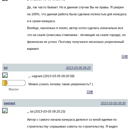
↵
Да, так часто бывает. Но в данном случае Вы не правы. Я уверен
на 100%, что данная работа была сделана полностью для конкурса
и в сроки конкурса.
Вообще, насколько я понял, автор хотел сделать изначально все
это на скале (классика стимпанка - летающие на скале города), но
физически не успел. Поэтому получился несколько укороченный
вариант.
回應
lol
2013-03-05 09:25
vagrant (2013-03-05 09:20:58)
↵
Можно узнать почему такая уверенность? )
Master
回應
vagrant
2013-03-05 09:30
lol (2013-03-05 09:25:23)
↵
Автор с самого начала конкурса делился со мной идеями по
строительству спрашивал советы по строительству. Я видел