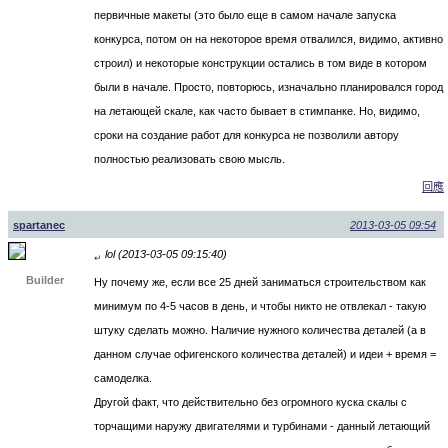
первичные макеты (это было еще в самом начале запуска
конкурса, потом он на некоторое время отвалился, видимо, активно
строил) и некоторые конструкции остались в том виде в котором
были в начале. Просто, повторюсь, изначально планировался город
на летающей скале, как часто бывает в стимпанке. Но, видимо,
сроки на создание работ для конкурса не позволили автору
полностью реализовать свою мысль.
回應
spartanec
2013-03-05 09:54
lol (2013-03-05 09:15:40)
↵
Builder
Ну почему же, если все 25 дней заниматься строительством как
минимум по 4-5 часов в день, и чтобы никто не отвлекал - такую
штуку сделать можно. Наличие нужного количества деталей (а в
данном случае офигенского количества деталей) и идеи + время =
самоделка.
Другой факт, что действительно без огромного куска скалы с
торчащими наружу двигателями и турбинами - данный летающий