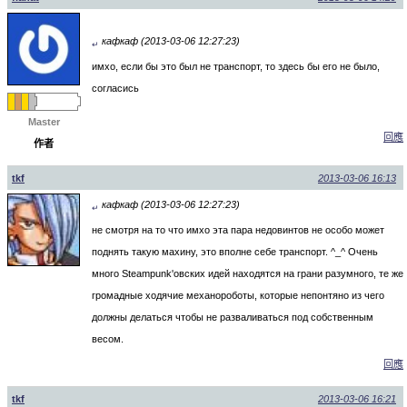
кафкаф (2013-03-06 12:27:23)
↵
имхо, если бы это был не транспорт, то здесь бы его не было,
согласись
Master
回應
作者
tkf
2013-03-06 16:13
кафкаф (2013-03-06 12:27:23)
↵
не смотря на то что имхо эта пара недовинтов не особо может
поднять такую махину, это вполне себе транспорт. ^_^ Очень
много Steampunk'овских идей находятся на грани разумного, те же
громадные ходячие механороботы, которые непонтяно из чего
должны делаться чтобы не разваливаться под собственным
весом.
回應
tkf
2013-03-06 16:21