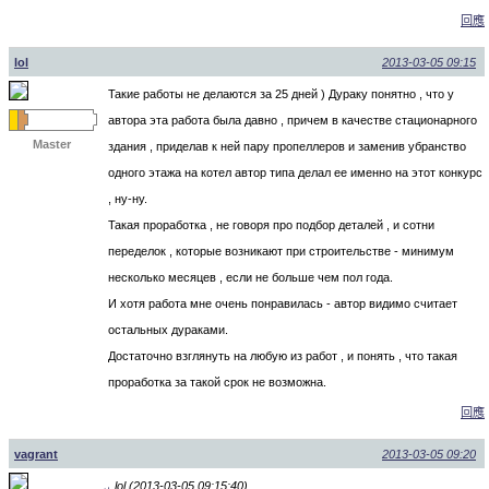
回應
lol
2013-03-05 09:15
Такие работы не делаются за 25 дней ) Дураку понятно , что у
автора эта работа была давно , причем в качестве стационарного
Master
здания , приделав к ней пару пропеллеров и заменив убранство
одного этажа на котел автор типа делал ее именно на этот конкурс
, ну-ну.
Такая проработка , не говоря про подбор деталей , и сотни
переделок , которые возникают при строительстве - минимум
несколько месяцев , если не больше чем пол года.
И хотя работа мне очень понравилась - автор видимо считает
остальных дураками.
Достаточно взглянуть на любую из работ , и понять , что такая
проработка за такой срок не возможна.
回應
vagrant
2013-03-05 09:20
lol (2013-03-05 09:15:40)