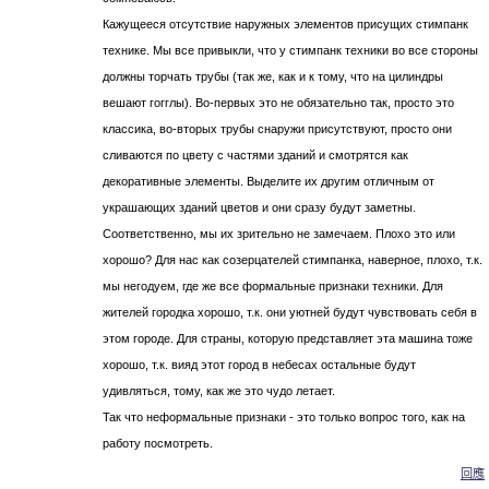
Кажущееся отсутствие наружных элементов присущих стимпанк
технике. Мы все привыкли, что у стимпанк техники во все стороны
должны торчать трубы (так же, как и к тому, что на цилиндры
вешают гогглы). Во-первых это не обязательно так, просто это
классика, во-вторых трубы снаружи присутствуют, просто они
сливаются по цвету с частями зданий и смотрятся как
декоративные элементы. Выделите их другим отличным от
украшающих зданий цветов и они сразу будут заметны.
Соответственно, мы их зрительно не замечаем. Плохо это или
хорошо? Для нас как созерцателей стимпанка, наверное, плохо, т.к.
мы негодуем, где же все формальные признаки техники. Для
жителей городка хорошо, т.к. они уютней будут чувствовать себя в
этом городе. Для страны, которую представляет эта машина тоже
хорошо, т.к. вияд этот город в небесах остальные будут
удивляться, тому, как же это чудо летает.
Так что неформальные признаки - это только вопрос того, как на
работу посмотреть.
回應