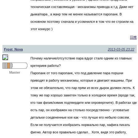
техническая составляющая - механизмы привода и.т.д. Даже нет
дыма/пара , а жанр тем не менее называется паропанк. В
основном поэтому сначала и усомнился в том что ее строили на
этот конкурс )
回應
Frost_Nova
2013-03-05 23:22
Почему наличие/отсутствие пара вдург стало одним из главных
кретериев работы?
Master
Паропанк от того паропанк, что под давление пара поршни
приводят в работу механизмы, которые и двигают машины. При
этом не обязательно, что пар прям из всех дырок должен лезть. К
тому же пар хорошо заметен только в холодное время (вроде так,
кто там физик/химик подтвердите или опровергните). В работах где
есть пар, он изображен на столько посредственно - угловатые
детальки соедененные кое как - что лучше его небыло совсем.
Если не получается изобразить нормально пар, нафига пихать
фигню. Автор все правильно сделал... Хотя, видя это работу,