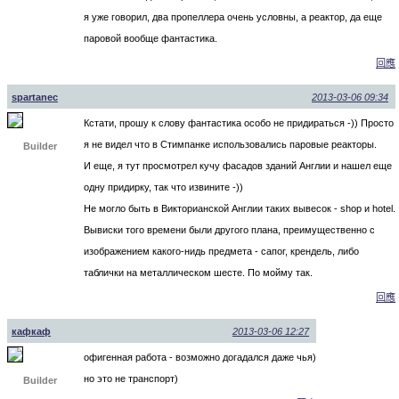
я уже говорил, два пропеллера очень условны, а реактор, да еще
паровой вообще фантастика.
回應
spartanec
2013-03-06 09:34
Кстати, прошу к слову фантастика особо не придираться -)) Просто
я не видел что в Стимпанке использовались паровые реакторы.
Builder
И еще, я тут просмотрел кучу фасадов зданий Англии и нашел еще
одну придирку, так что извините -))
Не могло быть в Викторианской Англии таких вывесок - shop и hotel.
Вывиски того времени были другого плана, преимущественно с
изображением какого-нидь предмета - сапог, крендель, либо
таблички на металлическом шесте. По мойму так.
回應
кафкаф
2013-03-06 12:27
офигенная работа - возможно догадался даже чья)
но это не транспорт)
Builder