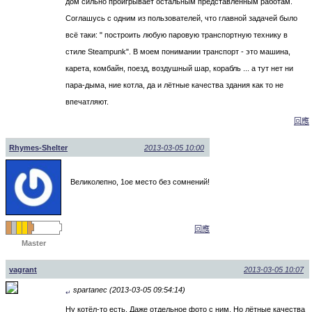
дом сильно проигрывает остальным представленным работам.
Соглашусь с одним из пользователей, что главной задачей было
всё таки: " построить любую паровую транспортную технику в
стиле Steampunk". В моем понимании транспорт - это машина,
карета, комбайн, поезд, воздушный шар, корабль ... а тут нет ни
пара-дыма, ние котла, да и лётные качества здания как то не
впечатляют.
回應
Rhymes-Shelter
2013-03-05 10:00
Великолепно, 1ое место без сомнений!
回應
Master
vagrant
2013-03-05 10:07
spartanec (2013-03-05 09:54:14)
↵
Ну котёл-то есть. Даже отдельное фото с ним. Но лётные качества