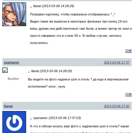
fianat (2013-03-06 14:28:29)
↵
Поправил картинку, чтобы нормально отображалась ^_^
Видел такие же вывески в некоторых фильмах про конец 19-ого
века, думаю они действительно там были, а может автор не знал и
просто оформил это в стиле 30-х. В любом случае, неплохо
получилось.
回應
spartanec
2013-03-06 17:37
fianat (2013-03-06 14:28:29)
↵
Builder
Вы видите на фото надписи шоп и отель ? да еще в вертикальном
исполнении? хехе.. нуну
回應
fianat
2013-03-06 17:42
spartanec (2013-03-06 17:37:03)
↵
А что я обязан искать вам фото с надписями шоп и отель? какая