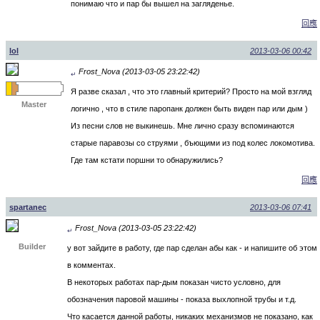
понимаю что и пар бы вышел на загляденье.
回應
lol
2013-03-06 00:42
Frost_Nova (2013-03-05 23:22:42)
↵
Я разве сказал , что это главный критерий? Просто на мой взгляд
Master
логично , что в стиле паропанк должен быть виден пар или дым )
Из песни слов не выкинешь. Мне лично сразу вспоминаются
старые паравозы со струями , бъющими из под колес локомотива.
Где там кстати поршни то обнаружились?
回應
spartanec
2013-03-06 07:41
Frost_Nova (2013-03-05 23:22:42)
↵
Builder
у вот зайдите в работу, где пар сделан абы как - и напишите об этом
в комментах.
В некоторых работах пар-дым показан чисто условно, для
обозначения паровой машины - показа выхлопной трубы и т.д.
Что касается данной работы, никаких механизмов не показано, как