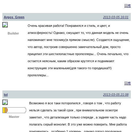
回應
Argos_Green
2013-03-05 16:01
Очень красивая работа! Понравился и стиль, и цвет, и
атмосферность! Однако, смущает то, что данная модель не очень
Builder
напоминает мне технику(в прямом смысле). Создается ощущение,
что автор, построив совершенно замечательный дом, просто
прицепил эти шестилопастные пропеллеры... Очень печально, что
остается неясным, каким образом крутятся и поднимают
конструкцию эти маленькие(для такого-то городишка!!!)
пропеллеры...
回應
lol
2013-03-05 21:08
Возможно я все таки поторопился , говоря о том , что работу
нельзя сделать за такой срок , при внимательном осмотре
Master
заметил , что детализация только спереди , а задняя часть надо
полагать серый монолит. В это уже можно поверить. Мне работа
понравилась , особенно 1 уровень , однако плохо продумана