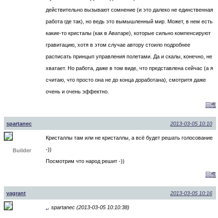
действительно вызывают сомнение (и это далеко не единственная
работа где так), но ведь это вымышленный мир. Может, в нем есть
какие-то кристалы (как в Аватаре), которые сильно компенсируют
гравитацию, хотя в этом случае автору стоило подробнее
расписать принцып управления полетами. Да и скалы, конечно, не
хватает. Но работа, даже в том виде, что представлена сейчас (а я
считаю, что просто она не до конца доработана), смотритя даже
очень и очень эффектно.
回應
spartanec
2013-03-05 10:10
Кристаллы там или не кристаллы, а всё будет решать голосование
-))
Builder
Посмотрим что народ решит -))
回應
vagrant
2013-03-05 10:16
spartanec (2013-03-05 10:10:38)
↵