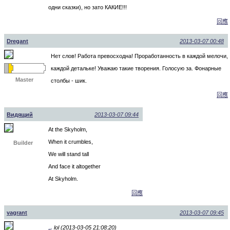
одни сказки), но зато КАКИЕ!!!
回應
Dregant
2013-03-07 00:48
Нет слов! Работа превосходна! Проработанность в каждой мелочи,
каждой детальке! Уважаю такие творения. Голосую за. Фонарные
Master
столбы - шик.
回應
Видящий
2013-03-07 09:44
At the Skyholm,
When it crumbles,
Builder
We will stand tall
And face it altogether
At Skyholm.
回應
vagrant
2013-03-07 09:45
lol (2013-03-05 21:08:20)
↵