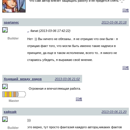
что сам автор влезет защищать работу и ее придется снять ^_^
回應
spartanec
2013-03-06 20:18
fianat (2013-03-06 17:42:22)
↵
Builder
Нет -)) Вы ничего не обязаны.. я не отрицаю что они были - я
отрицаю факт того, что могли быть именно такие надписи в
принципе, да еще в таком исполнении, всего то.. я никого не
стараюсь убедить, я выражаю своё мнение.
回應
Ходящий_между_рядов
2013-03-06 21:02
Огромная и впечатляющая работа.
回應
Master
кафкаф
2013-03-06 21:20
)))
это верно, тут просто фантазия каждого автора,никаких фактов
Builder