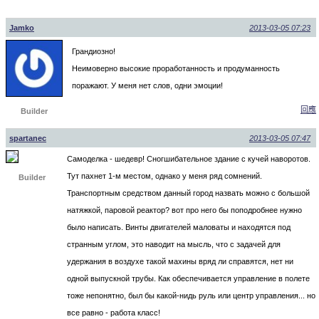
Jamko
2013-03-05 07:23
Грандиозно!
Неимоверно высокие проработанность и продуманность
поражают. У меня нет слов, одни эмоции!
回應
Builder
spartanec
2013-03-05 07:47
Самоделка - шедевр! Сногшибательное здание с кучей наворотов.
Тут пахнет 1-м местом, однако у меня ряд сомнений.
Builder
Транспортным средством данный город назвать можно с большой
натяжкой, паровой реактор? вот про него бы поподробнее нужно
было написать. Винты двигателей маловаты и находятся под
странным углом, это наводит на мысль, что с задачей для
удержания в воздухе такой махины вряд ли справятся, нет ни
одной выпускной трубы. Как обеспечивается управление в полете
тоже непонятно, был бы какой-нидь руль или центр управления... но
все равно - работа класс!