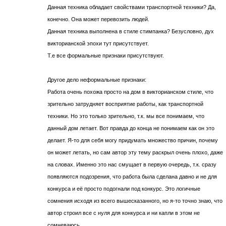
Данная техника обладает свойствами транспортной техники? Да,
конечно. Она может перевозить людей.
Данная техника выполнена в стиле стимпанка? Безусловно, дух
викторианской эпохи тут присутствует.
Т.е все формальные признаки присутствуют.
Другое дело неформальные признаки:
Работа очень похожа просто на дом в викторианском стиле, что
зрительно затрудняет восприятие работы, как транспортной
техники. Но это только зрительно, т.к. мы все понимаем, что
данный дом летает. Вот правда до конца не понимаем как он это
делает. Я-то для себя могу придумать множество причин, почему
он может летать, но сам автор эту тему раскрыл очень плохо, даже
на словах. Именно это нас смущает в первую очередь, т.к. сразу
появляются подозрения, что работа была сделана давно и не для
конкурса и её просто подогнали под конкурс. Это логичные
сомнения исходя из всего вышесказанного, но я-то точно знаю, что
автор строил все с нуля для конкурса и ни капли в этом не
сомневаюсь.