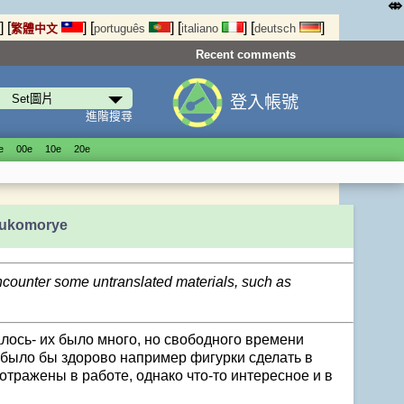
⤄
]
[
]
[
]
[
]
[
]
繁體中文
português
italiano
deutsch
Recent comments
登入帳號
進階搜尋
е
00е
10е
20е
 lukomorye
encounter some untranslated materials, such as
далось- их было много, но свободного времени
 было бы здорово например фигурки сделать в
отражены в работе, однако что-то интересное и в