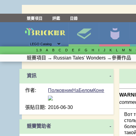
競賽項目
評鑑
目錄
1..9
A
B
C
D
E
F
G
H
I
J
K
L
M
N
競賽項目
→
Russian Tales' Wonders
→
參賽作品
-
作者:
ПолковникНаБеломКоне
WARNI
comment
張貼日期:
2016-06-30
Вот т
стол
競賽贊助者
-
боле
тако