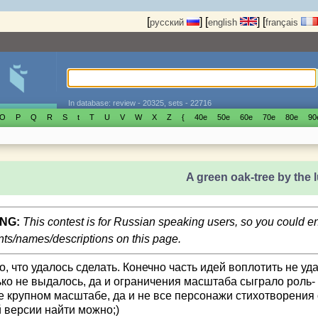
[
]
[
]
[
русский
english
français
In database: review - 20325, sets - 22716
O
P
Q
R
S
t
T
U
V
W
X
Z
{
40е
50е
60е
70е
80е
90
A green oak-tree by the
NG:
This contest is for Russian speaking users, so you could 
s/names/descriptions on this page.
о, что удалось сделать. Конечно часть идей воплотить не у
ько не выдалось, да и ограничения масштаба сыграло роль-
е крупном масштабе, да и не все персонажи стихотворения 
й версии найти можно;)