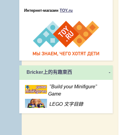
Интернет-магазин
TOY.ru
Bricker上的有趣東西
-
"Build your Minifigure"
Game
LEGO 文字目錄