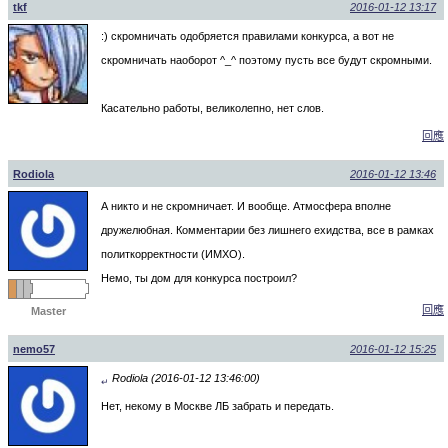
tkf
2016-01-12 13:17
:) скромничать одобряется правилами конкурса, а вот не
скромничать наоборот ^_^ поэтому пусть все будут скромными.
Касательно работы, великолепно, нет слов.
回應
Rodiola
2016-01-12 13:46
А никто и не скромничает. И вообще. Атмосфера вполне
дружелюбная. Комментарии без лишнего ехидства, все в рамках
политкорректности (ИМХО).
Немо, ты дом для конкурса построил?
回應
Master
nemo57
2016-01-12 15:25
Rodiola (2016-01-12 13:46:00)
↵
Нет, некому в Москве ЛБ забрать и передать.