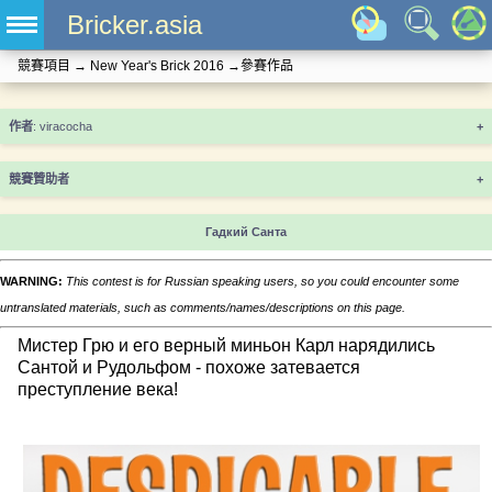
Bricker.asia
競賽項目
→
New Year's Brick 2016
→
參賽作品
+
競賽贊助者
+
Гадкий Санта
WARNING:
This contest is for Russian speaking users, so you could encounter some
untranslated materials, such as comments/names/descriptions on this page.
Мистер Грю и его верный миньон Карл нарядились
Сантой и Рудольфом - похоже затевается
преступление века!