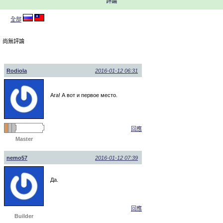
評論
全部
尚無評論
Rodiola
2016-01-12 06:31
Ага! А вот и первое место.
回應
Master
nemo57
2016-01-12 07:39
Да.
回應
Builder