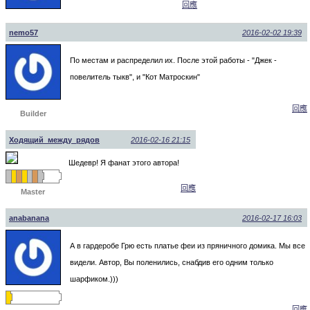
回應
nemo57
2016-02-02 19:39
По местам и распределил их. После этой работы - "Джек -
повелитель тыкв", и "Кот Матроскин"
回應
Builder
Ходящий_между_рядов
2016-02-16 21:15
Шедевр! Я фанат этого автора!
回應
Master
anabanana
2016-02-17 16:03
А в гардеробе Грю есть платье феи из пряничного домика. Мы все
видели. Автор, Вы поленились, снабдив его одним только
шарфиком.)))
回應