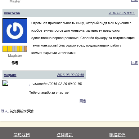
Master
viracocha
2016-02-29 09:09
Огромная признательность сыну, который видя мои мучения с
изобретением рогов для миньона, за минуту предложил
единственно верное решение! Спасибо брикеру за потрясающие
темы конкурсов! Благодарю всех, поддержавших работу
комментариями и голосами!
Magister
回應
作者
vagrant
2016-03-02 09:40
viracocha (2016-02-29 09:09:15)
↵
Тебе спасибо за участие!
回應
登入
, 若您想新增評論
關於我們
法律資訊
聯絡我們