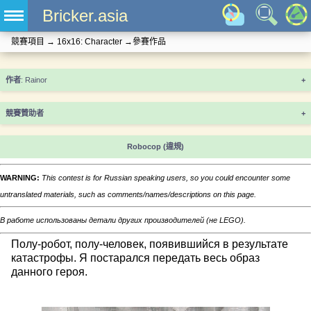
Bricker.asia
競賽項目
→
16x16: Character
→
參賽作品
+
競賽贊助者
+
Robocop
(違規)
WARNING:
This contest is for Russian speaking users, so you could encounter some
untranslated materials, such as comments/names/descriptions on this page.
В работе использованы детали других производителей (не LEGO).
Полу-робот, полу-человек, появившийся в результате
катастрофы. Я постарался передать весь образ
данного героя.