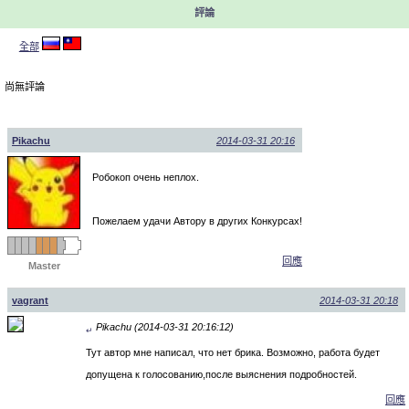
評論
全部
尚無評論
Pikachu
2014-03-31 20:16
Робокоп очень неплох.
Пожелаем удачи Автору в других Конкурсах!
回應
Master
vagrant
2014-03-31 20:18
Pikachu (2014-03-31 20:16:12)
↵
Тут автор мне написал, что нет брика. Возможно, работа будет
допущена к голосованию,после выяснения подробностей.
回應