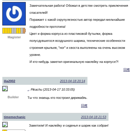
Замечательная работа! Обожал в детстве смотреть приключения
спасателей!
Поражает с какой скрупулезностью автор передал мельчайшие
подробности прототипа!
Цвет и форма корпуса из пластиковой бутылки, форма
Magister
полусдувшегося воздушного шарика, технические особенности
строения крыльев, "ног" и хвоста выполнены на очень высоком
уровне.
И кто-нибудь заметил оригинальную наклейку на корпусе?!
回應
ilia2002
2013-04-18 20:14
Pikachu (2013-04-17 10:33:05)
↵
Builder
Ты что знаещь кто построил дирижабль.
回應
timemechanic
2013-04-18 21:53
Заметили! И наклейку и сиденья и шарик как собран!