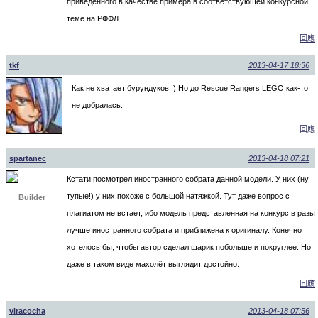
приведенного в качестве примера в соответствующей конкурсной
теме на РФФЛ.
回應
tkf
2013-04-17 18:36
Как не хватает бурундуков :) Но до Rescue Rangers LEGO как-то
не добралась.
回應
spartanec
2013-04-18 07:21
Кстати посмотрел иностранного собрата данной модели. У них (ну
тупые!) у них похоже с большой натяжкой. Тут даже вопрос с
Builder
плагиатом не встает, ибо модель представленная на конкурс в разы
лучше иностранного собрата и приближена к оригиналу. Конечно
хотелось бы, чтобы автор сделал шарик побольше и покруглее. Но
даже в таком виде махолёт выглядит достойно.
回應
viracocha
2013-04-18 07:56