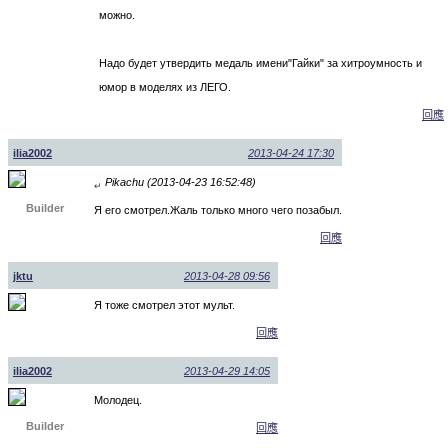
можно.
Надо будет утвердить медаль имени"Гайки" за хитроумность и
юмор в моделях из ЛЕГО.
回應
ilia2002
2013-04-24 17:30
Pikachu (2013-04-23 16:52:48)
↵
Builder
Я его смотрел.Жаль только много чего позабыл.
回應
jktu
2013-04-28 09:56
Я тоже смотрел этот мульт.
回應
ilia2002
2013-04-29 14:05
Молодец.
Builder
回應