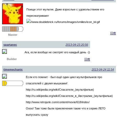
Поищи этот мультик. Даже взрослые с удовольствием его
пересматривают
回應
Master
spartanec
2013-04-23 20:56
Ага, если вообще не смотрят его каждый день -))
Builder
回應
timemechanic
2013-04-24 11:54
Если кто помнит - был ещё один цикл мультфильмов про
спасателей с двумя мышками!
http://ru.wikipedia.org/wiki/Спасатели_(мультфильм)
http://ru.wikipedia.org/wiki/Спасатели_в_Австралии_(мультфильм)
http://www.retrojunk.com/content/movie/618/index/
Оооо! Там тоже были приключения такие что и серию ЛЕГО
выпускать сразу