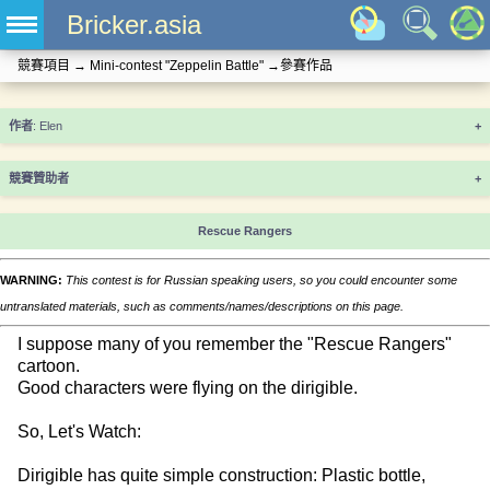
Bricker.asia
競賽項目
→
Mini-contest "Zeppelin Battle"
→
參賽作品
+
競賽贊助者
+
Rescue Rangers
WARNING:
This contest is for Russian speaking users, so you could encounter some
untranslated materials, such as comments/names/descriptions on this page.
I suppose many of you remember the "Rescue Rangers"
cartoon.
Good characters were flying on the dirigible.
So, Let's Watch:
Dirigible has quite simple construction: Plastic bottle,