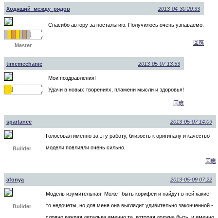
Ходящий_между_рядов
2013-04-30 20:33
Спасибо автору за ностальгию. Получилось очень узнаваемо.
回應
Master
timemechanic
2013-05-07 13:53
Мои поздравления!
Удачи в новых творениях, пламени мысли и здоровья!
回應
spartanec
2013-05-07 14:09
Голосовал именно за эту работу, близость к оригиналу и качество
модели повлияли очень сильно.
Builder
回應
afonya
2013-05-09 07:22
Модель изумительная! Может быть корифеи и найдут в ней какие-
то недочеты, но для меня она выглядит удивительно законченной -
Builder
словно каждая деталька именно та, которая должна быть, и именно