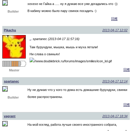
хехехе не Гайка а ..... ну я думаю все уже догадались кто -))
В кабину можно было пару свинок посадить -)
Builder
回應
Pikachu
2013-04-17 12:02
spartanec (2013-04-17 11:57:16)
↵
Там бурундуки, мышка, мышь и муха летали!
Ни слова о свиньях!
回應
Master
spartanec
2013-04-17 12:14
Ну не думаю что у кого то дома есть домашние бурундуки, свинки
более распространены.
Builder
回應
vagrant
2013-04-17 18:34
На мой взгляд, работа лучше своего иностранного собрата,