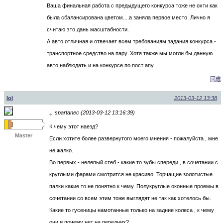
Ваша финальная работа с предыдущего конкурса тоже не охти как
была сбалансирована цветом....а заняла первое место. Лично я
считаю это дань масштабности.
А авто отличная и отвечает всем требованиям задания конкурса -
транспортное средство на пару. Хотя также мы могли бы данную
авто наблюдать и на конкурсе по пост апу.
回應
lol
2013-03-12 13:38
spartanec (2013-03-12 13:16:39)
↵
К чему этот наезд?
Master
Если хотите более развернутого моего мнения - пожалуйста , мне
не жалко.
Во первых - нелепый стеб - какие то зубы спереди , в сочетании с
круглыми фарами смотрится не красиво. Торчащие золотистые
палки какие то не понятно к чему. Полукруглые оконные проемы в
сочетании со всем этим тоже выглядят не так как хотелось бы.
Какие то гусеницы намотанные только на задние колеса , к чему
они и почему нет на передних?