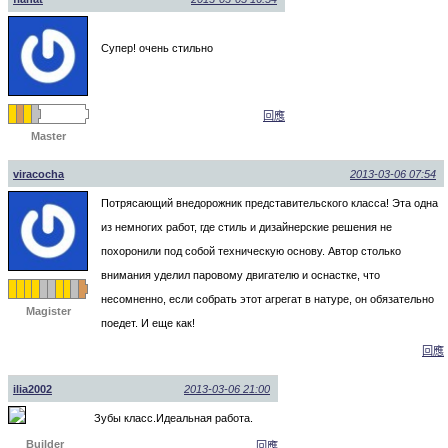
Cупер! очень стильно
回應
Master
viracocha
2013-03-06 07:54
Потрясающий внедорожник представительского класса! Эта одна
из немногих работ, где стиль и дизайнерские решения не
похоронили под собой техническую основу. Автор столько
внимания уделил паровому двигателю и оснастке, что
несомненно, если собрать этот агрегат в натуре, он обязательно
Magister
поедет. И еще как!
回應
ilia2002
2013-03-06 21:00
Зубы класс.Идеальная работа.
Builder
回應