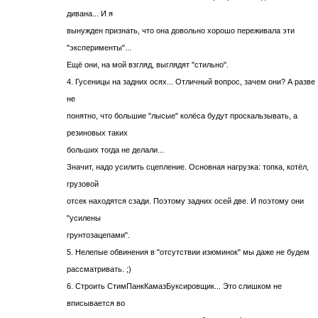
дивана... И я
вынужден признать, что она довольно хорошо переживала эти
"эксперименты"...
Ещё они, на мой взгляд, выглядят "стильно".
4. Гусеницы на задних осях... Отличный вопрос, зачем они? А разве
не
понятно, что большие "лысые" колёса будут проскальзывать, а
резиновых таких
больших тогда не делали...
Значит, надо усилить сцепление. Основная нагрузка: топка, котёл,
грузовой
отсек находятся сзади. Поэтому задних осей две. И поэтому они
"усилены
грунтозацепами".
5. Нелепые обвинения в "отсутствии изюминок" мы даже не будем
рассматривать. ;)
6. Строить СтимПанкКамазБуксировщик... Это слишком не
вписывается во