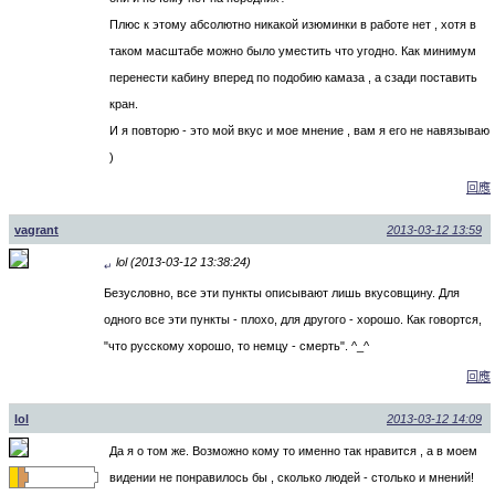
Плюс к этому абсолютно никакой изюминки в работе нет , хотя в
таком масштабе можно было уместить что угодно. Как минимум
перенести кабину вперед по подобию камаза , а сзади поставить
кран.
И я повторю - это мой вкус и мое мнение , вам я его не навязываю
)
回應
vagrant
2013-03-12 13:59
lol (2013-03-12 13:38:24)
↵
Безусловно, все эти пункты описывают лишь вкусовщину. Для
одного все эти пункты - плохо, для другого - хорошо. Как говортся,
"что русскому хорошо, то немцу - смерть". ^_^
回應
lol
2013-03-12 14:09
Да я о том же. Возможно кому то именно так нравится , а в моем
видении не понравилось бы , сколько людей - столько и мнений!