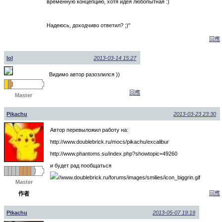
временную концепцию, хотя идея любопытная :)
Надеюсь, доходчиво ответил? ;)"
回應
lol
2013-03-14 15:27
Видимо автор разозлился ))
回應
Master
Pikachu
2013-03-23 23:30
Автор перевыложил работу на:
http://www.doublebrick.ru/mocs/pikachu/excalibur
http://www.phantoms.su/index.php?showtopic=49260
и будет рад пообщаться
Master
回應
作者
Pikachu
2013-05-07 19:19