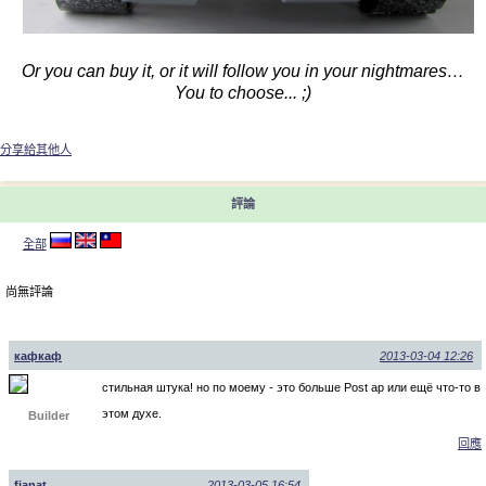
Or you can buy it, or it will follow you in your nightmares…
You to choose... ;)
分享給其他人
評論
全部
尚無評論
кафкаф
2013-03-04 12:26
стильная штука! но по моему - это больше Post ap или ещё что-то в
этом духе.
Builder
回應
fianat
2013-03-05 16:54