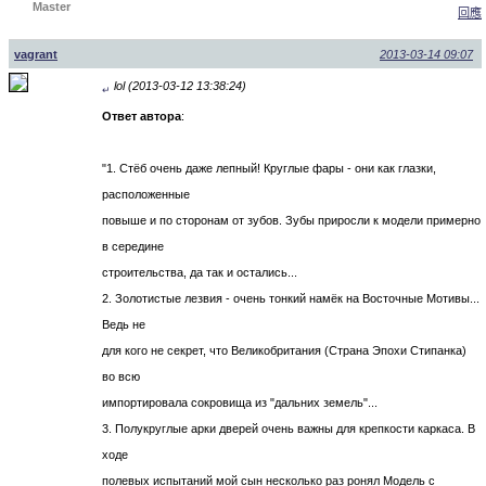
Master
回應
vagrant
2013-03-14 09:07
lol (2013-03-12 13:38:24)
↵
Ответ автора
:
"1. Стёб очень даже лепный! Круглые фары - они как глазки,
расположенные
повыше и по сторонам от зубов. Зубы приросли к модели примерно
в середине
строительства, да так и остались...
2. Золотистые лезвия - очень тонкий намёк на Восточные Мотивы...
Ведь не
для кого не секрет, что Великобритания (Страна Эпохи Стипанка)
во всю
импортировала сокровища из "дальних земель"...
3. Полукруглые арки дверей очень важны для крепкости каркаса. В
ходе
полевых испытаний мой сын несколько раз ронял Модель с