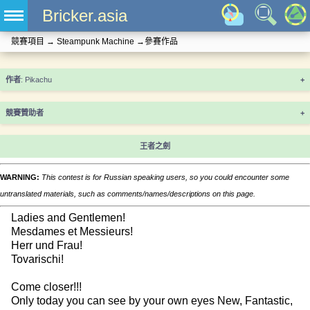
Bricker.asia
競賽項目
→
Steampunk Machine
→
參賽作品
+
競賽贊助者
+
王者之劍
WARNING:
This contest is for Russian speaking users, so you could encounter some
untranslated materials, such as comments/names/descriptions on this page.
Ladies and Gentlemen!
Mesdames et Messieurs!
Herr und Frau!
Tovarischi!
Come closer!!!
Only today you can see by your own eyes New, Fantastic,