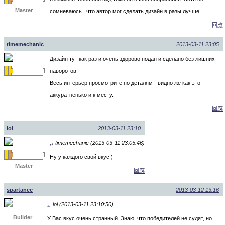
Master
сомневаюсь , что автор мог сделать дизайн в разы лучше.
回應
timemechanic
2013-03-11 23:05
Дизайн тут как раз и очень здорово подан и сделано без лишних
наворотов!
Весь интерьер просмотрите по деталям - видно же как это
аккуратненько и к месту.
回應
lol
2013-03-11 23:10
timemechanic (2013-03-11 23:05:46)
↵
Ну у каждого свой вкус )
Master
回應
spartanec
2013-03-12 13:16
lol (2013-03-11 23:10:50)
↵
Builder
У Вас вкус очень странный. Знаю, что победителей не судят, но