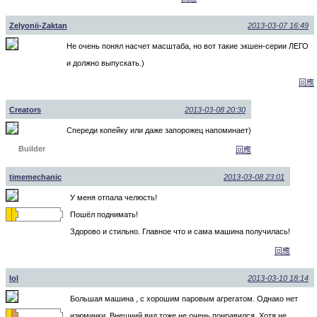
Zelyonii-Zaktan
2013-03-07 16:49
Не очень понял насчет масштаба, но вот такие экшен-серии ЛЕГО
и должно выпускать.)
回應
Creators
2013-03-08 20:30
Спереди копейку или даже запорожец напоминает)
Builder
回應
timemechanic
2013-03-08 23:01
У меня отпала челюсть!
Пошёл поднимать!
Здорово и стильно. Главное что и сама машина получилась!
回應
lol
2013-03-10 18:14
Большая машина , с хорошим паровым агрегатом. Однако нет
изюминки. Внешний вид тоже не очень понравился. Хотя не