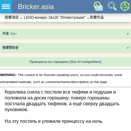
Bricker.asia
競賽項目
→
LEGO-конкурс 16x16: "Иллюстрация"
→
參賽作品
+
競賽贊助者
+
Принцесса на горошине
(Out of competition)
WARNING:
This contest is for Russian speaking users, so you could encounter some
untranslated materials, such as comments/names/descriptions on this page.
Королева сняла с постели все тюфяки и подушки и
положила на доски горошину; поверх горошины
постлала двадцать тюфяков, а ещё сверху двадцать
пуховиков.
На эту постель и уложили принцессу на ночь.