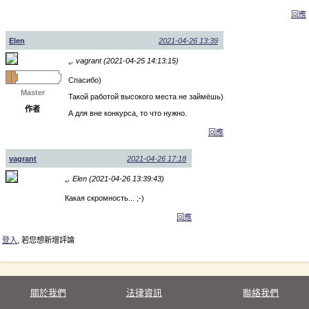
回應
Elen
2021-04-26 13:39
vagrant (2021-04-25 14:13:15)
↵
Спасибо)
Master
Такой работой высокого места не займёшь)
作者
А для вне конкурса, то что нужно.
回應
vagrant
2021-04-26 17:18
Elen (2021-04-26 13:39:43)
↵
Какая скромность... ;-)
回應
登入
, 若您想新增評論
關於我們
法律資訊
聯絡我們