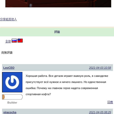
分享給其他人
評論
全部
尚無評論
LeoCEO
2021-04-03 10:58
Хорошая работа. Все детали играют важную роль, в самоделке
присутствует всё нужное и ничего лишнего. Но еденственная
ошибка: Почему на главном герое надета современная
спортивная кофта?
回應
Builder
viracocha
2021-04-05 08:29