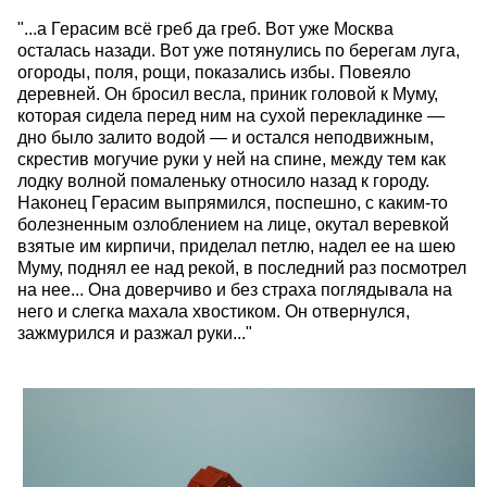
"...a Герасим всё греб да греб. Вот уже Москва
осталась назади. Вот уже потянулись по берегам луга,
огороды, поля, рощи, показались избы. Повеяло
деревней. Он бросил весла, приник головой к Муму,
которая сидела перед ним на сухой перекладинке —
дно было залито водой — и остался неподвижным,
скрестив могучие руки у ней на спине, между тем как
лодку волной помаленьку относило назад к городу.
Наконец Герасим выпрямился, поспешно, с каким-то
болезненным озлоблением на лице, окутал веревкой
взятые им кирпичи, приделал петлю, надел ее на шею
Муму, поднял ее над рекой, в последний раз посмотрел
на нее... Она доверчиво и без страха поглядывала на
него и слегка махала хвостиком. Он отвернулся,
зажмурился и разжал руки..."