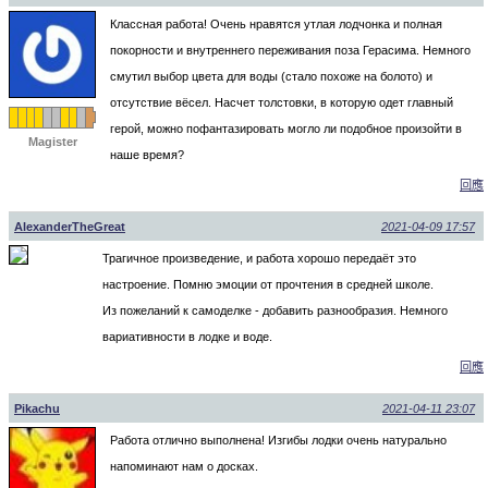
Классная работа! Очень нравятся утлая лодчонка и полная
покорности и внутреннего переживания поза Герасима. Немного
смутил выбор цвета для воды (стало похоже на болото) и
отсутствие вёсел. Насчет толстовки, в которую одет главный
герой, можно пофантазировать могло ли подобное произойти в
Magister
наше время?
回應
AlexanderTheGreat
2021-04-09 17:57
Трагичное произведение, и работа хорошо передаёт это
настроение. Помню эмоции от прочтения в средней школе.
Из пожеланий к самоделке - добавить разнообразия. Немного
вариативности в лодке и воде.
回應
Pikachu
2021-04-11 23:07
Работа отлично выполнена! Изгибы лодки очень натурально
напоминают нам о досках.