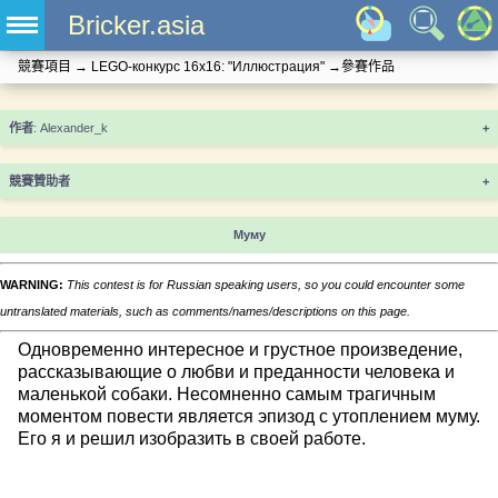
Bricker.asia
競賽項目
→
LEGO-конкурс 16x16: "Иллюстрация"
→
參賽作品
+
競賽贊助者
+
Муму
WARNING:
This contest is for Russian speaking users, so you could encounter some
untranslated materials, such as comments/names/descriptions on this page.
Одновременно интересное и грустное произведение,
рассказывающие о любви и преданности человека и
маленькой собаки. Несомненно самым трагичным
моментом повести является эпизод с утоплением муму.
Его я и решил изобразить в своей работе.