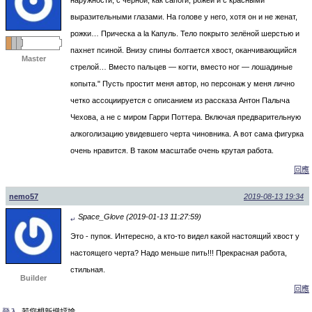
выразительными глазами. На голове у него, хотя он и не женат,
рожки… Прическа а lа Капуль. Тело покрыто зелёной шерстью и
пахнет псиной. Внизу спины болтается хвост, оканчивающийся
Master
стрелой… Вместо пальцев — когти, вместо ног — лошадиные
копыта." Пусть простит меня автор, но персонаж у меня лично
четко ассоциируется с описанием из рассказа Антон Палыча
Чехова, а не с миром Гарри Поттера. Включая предварительную
алкоголизацию увидевшего черта чиновника. А вот сама фигурка
очень нравится. В таком масштабе очень крутая работа.
回應
nemo57
2019-08-13 19:34
Space_Glove (2019-01-13 11:27:59)
↵
Это - пупок. Интересно, а кто-то видел какой настоящий хвост у
настоящего черта? Надо меньше пить!!! Прекрасная работа,
стильная.
Builder
回應
登入
, 若您想新增評論