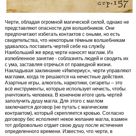
Черти, обладая огромной магической силой, однако не
представляют опасности для волшебников. Они
предпочитают избегать контактов с оными, но есть
свидетельства, что некоторым тёмным волшебникам
удавалось поставить чертей себе на службу.
Наибольший же вред черти наносят маглам. Их
излюбленное занятие - соблазнять людей и сводить их
с ума, заставляя отречься от праведной жизни.
Накладывая заклинание «Империус», черти управляют
маглами, когда те решаются на нечестные действия.
Азартные игры, алкоголь, наркотики, сигареты – это
всё инструменты, которые использует нечисть, чтобы
уничтожить человека. В конечном итоге цель чертей
заполучить душу магла. Для этого с маглом
заключается договор (не путать с магическим
контрактом), который скрепляется кровью. Согласно
договору бес исполняет некое желание магла, взамен
тот добровольно отдает свою душу после истечения
определенного времени. Известно, что черти, в