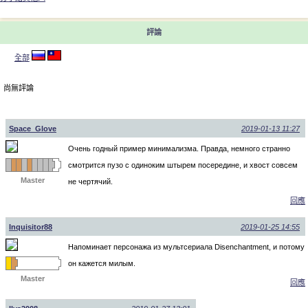
評論
全部
尚無評論
Space_Glove
2019-01-13 11:27
Очень годный пример минимализма. Правда, немного странно
смотрится пузо с одиноким штырем посередине, и хвост совсем
Master
не чертячий.
回應
Inquisitor88
2019-01-25 14:55
Напоминает персонажа из мультсериала Disenchantment, и потому
он кажется милым.
Master
回應