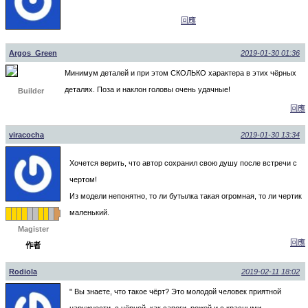
回應
Argos_Green
2019-01-30 01:36
Минимум деталей и при этом СКОЛЬКО характера в этих чёрных
деталях. Поза и наклон головы очень удачные!
Builder
回應
viracocha
2019-01-30 13:34
Хочется верить, что автор сохранил свою душу после встречи с
чертом!
Из модели непонятно, то ли бутылка такая огромная, то ли чертик
маленький.
Magister
回應
作者
Rodiola
2019-02-11 18:02
" Вы знаете, что такое чёрт? Это молодой человек приятной
наружности, с чёрной, как сапоги, рожей и с красными