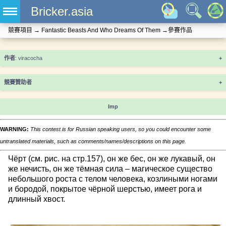
Bricker.asia
競賽項目
→
Fantastic Beasts And Who Dreams Of Them
→
參賽作品
+
競賽贊助者
+
Imp
WARNING:
This contest is for Russian speaking users, so you could encounter some
untranslated materials, such as comments/names/descriptions on this page.
Чёрт (см. рис. на стр.157), он же бес, он же лукавый, он
же нечисть, он же тёмная сила – магическое существо
небольшого роста с телом человека, козлиными ногами
и бородой, покрытое чёрной шерстью, имеет рога и
длинный хвост.