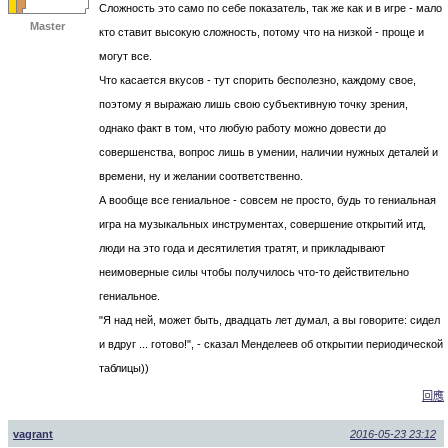
Сложность это само по себе показатель, так же как и в игре - мало
Master
кто ставит высокую сложность, потому что на низкой - проще и
могут все.
Что касается вкусов - тут спорить бесполезно, каждому свое,
поэтому я выражаю лишь свою субъективную точку зрения,
однако факт в том, что любую работу можно довести до
совершенства, вопрос лишь в умении, наличии нужных деталей и
времени, ну и желании соответственно.
А вообще все гениальное - совсем не просто, будь то гениальная
игра на музыкальных инструментах, совершение открытий итд,
люди на это года и десятилетия тратят, и прикладывают
неимоверные силы чтобы получилось что-то действительно
гениальное.
"Я над ней, может быть, двадцать лет думал, а вы говорите: сидел
и вдруг ... готово!", - сказал Менделеев об открытии периодической
таблицы))
回應
vagrant
2016-05-23 23:12