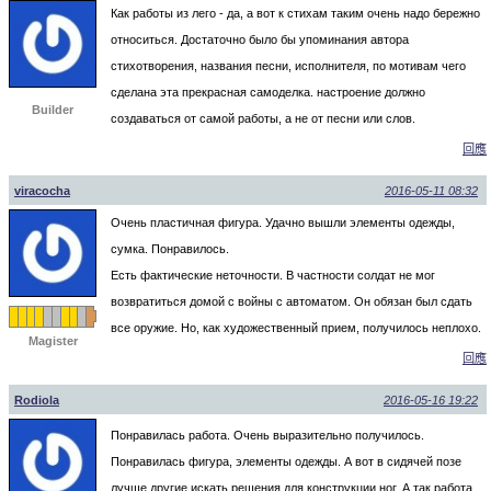
Как работы из лего - да, а вот к стихам таким очень надо бережно
относиться. Достаточно было бы упоминания автора
стихотворения, названия песни, исполнителя, по мотивам чего
сделана эта прекрасная самоделка. настроение должно
Builder
создаваться от самой работы, а не от песни или слов.
回應
viracocha
2016-05-11 08:32
Очень пластичная фигура. Удачно вышли элементы одежды,
сумка. Понравилось.
Есть фактические неточности. В частности солдат не мог
возвратиться домой с войны с автоматом. Он обязан был сдать
все оружие. Но, как художественный прием, получилось неплохо.
Magister
回應
Rodiola
2016-05-16 19:22
Понравилась работа. Очень выразительно получилось.
Понравилась фигура, элементы одежды. А вот в сидячей позе
лучше другие искать решения для конструкции ног. А так работа