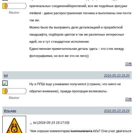
оригинальных соединений/креплений, все же подобные фигурки
Master
miniland - давно распространенная техника и выполнены они почти
так же.
Можно было бы выправить дело детализацией и проработкой
ландшафта, подбором цветов и так же различных интересных
идей, но и тут стандартное исполнение.
Единственная примечательная деталь здесь - это стих между
фотографиями, но все же это не лего))
回應
lol
2016-05-23 19:20
Ну и ППШ еще узнаваемо получился (странно, что никто не
обратил внимание), правда пропорции великоваты.
Master
回應
Ильдар
2016-05-23 19:24
lol (2016-05-23 19:17:03)
↵
Чем хороши комментарии
kommunisten'a
lol'a? Они учат двигаться