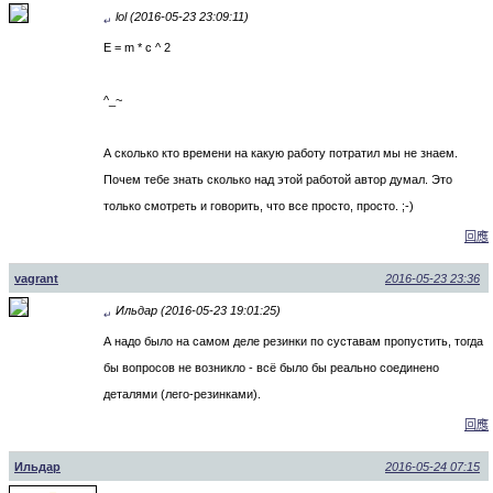
lol (2016-05-23 23:09:11)
↵
E = m * c ^ 2
^_~
А сколько кто времени на какую работу потратил мы не знаем.
Почем тебе знать сколько над этой работой автор думал. Это
только смотреть и говорить, что все просто, просто. ;-)
回應
vagrant
2016-05-23 23:36
Ильдар (2016-05-23 19:01:25)
↵
А надо было на самом деле резинки по суставам пропустить, тогда
бы вопросов не возникло - всё было бы реально соединено
деталями (лего-резинками).
回應
Ильдар
2016-05-24 07:15