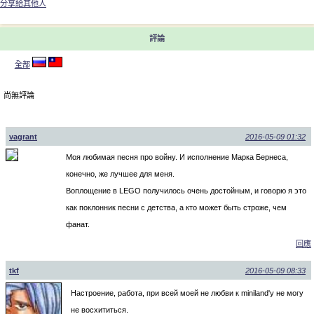
分享給其他人
評論
全部
尚無評論
vagrant
2016-05-09 01:32
Моя любимая песня про войну. И исполнение Марка Бернеса,
конечно, же лучшее для меня.
Воплощение в LEGO получилось очень достойным, и говорю я это
как поклонник песни с детства, а кто может быть строже, чем
фанат.
回應
tkf
2016-05-09 08:33
Настроение, работа, при всей моей не любви к miniland'у не могу
не восхититься.