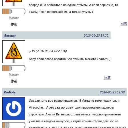
вперед и не обижаться на едкие отзывы. А если серьезно, то
скажу, что я не волшебник, а только учусь.)
Master
回應
作者
Ильдар
2016-05-23 19:25
lol (2016-05-23 19:20:16)
↵
Беру свои слова обратно.Все-таки вы можете хвалить.)
Master
回應
作者
Rodiola
2016-05-23 19:36
Ильдар, мне все равно нравится. И Vargantu тоже нравится, и
Viracoche... А это уже аргумент для продолжения карьеры
строителя. А если Вы не расстраиваетесь, упорно принимаете
участие в каждом конкурсе, и едкие комментарии для Вас не
препятствие, а стимул, то под Вашей аватаркой обязательно буде