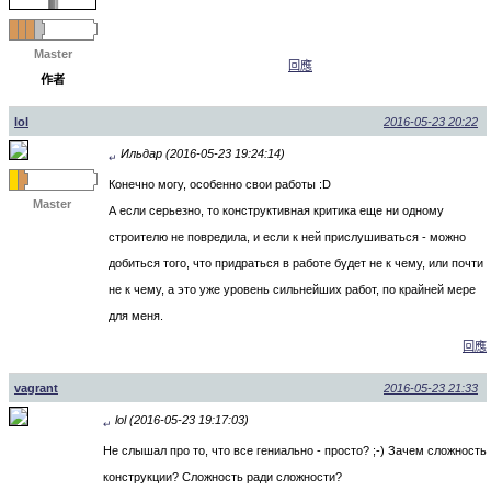
Master
回應
作者
lol
2016-05-23 20:22
Ильдар (2016-05-23 19:24:14)
↵
Конечно могу, особенно свои работы :D
Master
А если серьезно, то конструктивная критика еще ни одному
строителю не повредила, и если к ней прислушиваться - можно
добиться того, что придраться в работе будет не к чему, или почти
не к чему, а это уже уровень сильнейших работ, по крайней мере
для меня.
回應
vagrant
2016-05-23 21:33
lol (2016-05-23 19:17:03)
↵
Не слышал про то, что все гениально - просто? ;-) Зачем сложность
конструкции? Сложность ради сложности?