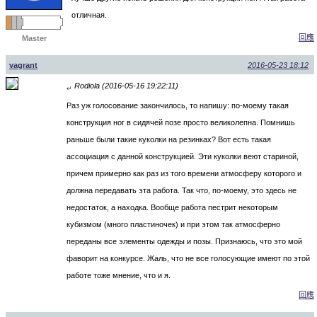
отличная.
回應
Master
vagrant
2016-05-23 18:12
Rodiola (2016-05-16 19:22:11)
↵
Раз уж голосование закончилось, то напишу: по-моему такая
конструкция ног в сидячей позе просто великолепна. Помнишь
раньше были такие куколки на резинках? Вот есть такая
ассоциация с данной конструкцией. Эти куколки веют стариной,
причем примерно как раз из того времени атмосферу которого и
должна передавать эта работа. Так что, по-моему, это здесь не
недостаток, а находка. Вообще работа пестрит некоторым
кубизмом (много пластиночек) и при этом так атмосферно
переданы все элементы одежды и позы. Признаюсь, что это мой
фаворит на конкурсе. Жаль, что не все голосующие имеют по этой
работе тоже мнение, что и я.
回應