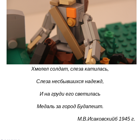
Хмелел солдат, слеза катилась,
Слеза несбывшихся надежд,
И на груди его светилась
Медаль за город Будапешт.
М.В.Исаковскийб 1945 г.