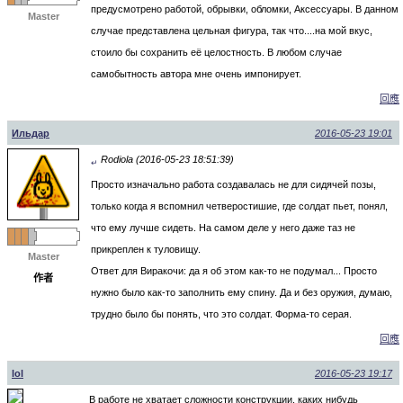
предусмотрено работой, обрывки, обломки, Аксессуары. В данном
Master
случае представлена цельная фигура, так что....на мой вкус,
стоило бы сохранить её целостность. В любом случае
самобытность автора мне очень импонирует.
回應
Ильдар
2016-05-23 19:01
Rodiola (2016-05-23 18:51:39)
↵
Просто изначально работа создавалась не для сидячей позы,
только когда я вспомнил четверостишие, где солдат пьет, понял,
что ему лучше сидеть. На самом деле у него даже таз не
прикреплен к туловищу.
Master
Ответ для Виракочи: да я об этом как-то не подумал... Просто
作者
нужно было как-то заполнить ему спину. Да и без оружия, думаю,
трудно было бы понять, что это солдат. Форма-то серая.
回應
lol
2016-05-23 19:17
В работе не хватает сложности конструкции, каких нибудь