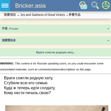
Bricker.asia
競賽項目
→
Joy and Sadness of Great Victory
→
參賽作品
+
競賽贊助者
+
Враги сожгли родную хату...
WARNING:
This contest is for Russian speaking users, so you could encounter some
untranslated materials, such as comments/names/descriptions on this page.
Враги сожгли родную хату,
Сгубили всю его семью.
Куда ж теперь идти солдату,
Кому нести печаль свою?