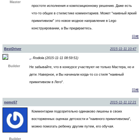
Master
простоте исполнения и композиционному решению. Даже есть
что-то общее в стилистике комментариев. Может "наивный яркий
примитивизм" это новое модное направление в Lego
конструировании, а Вы придираетесь.
回應
BestDriver
2015-11-11 10:47
Rodiola (2015-11-11 08:59:51)
↵
Builder
Не забывайте, что в конкурсе участвуют не только Мастера, но и
дети. Наверное, и Вы начинали когда-то со стиля "наивный
примитивизм в Лего".
回應
nemo57
2015-11-11 12:21
Комментарии подозрительно одинаково лишены в своих
восторженных оценках детскости и "наивного примитивизма",
можно помогать ребенку другим путем, его обучая.
Builder