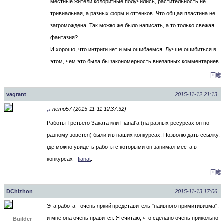
местные жители колоритные получились, растительность не
тривиальная, а разных форм и оттенков. Что общая пластина не
загромождена. Так можно же было написать, а то только свежая
фантазия?
И хорошо, что интриги нет и мы ошибаемся. Лучше ошибиться в
этом, чем это была бы закономерность внезапных комментариев.
回應
vagrant
2015-11-12 21:13
nemo57 (2015-11-11 12:37:32)
↵
Работы Третьего Заката или Fianat'а (на разных ресурсах он по
разному зовется) были и в наших конкурсах. Позволю дать ссылку,
где можно увидеть работы с которыми он занимал места в
конкурсах -
fianat
.
回應
DChizhon
2015-11-13 17:06
Эта работа - очень яркий представитель "наивного примитивизма",
и мне она очень нравится. Я считаю, что сделано очень прикольно
Builder