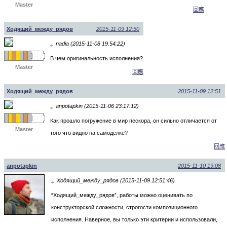
Master
回應
Ходящий_между_рядов
2015-11-09 12:50
nadia (2015-11-08 19:54:22)
↵
В чем оригинальность исполнения?
Master
回應
Ходящий_между_рядов
2015-11-09 12:51
anpotapkin (2015-11-06 23:17:12)
↵
Как прошло погружение в мир пескора, он сильно отличается от
Master
того что видно на самоделке?
回應
anpotapkin
2015-11-10 19:08
Ходящий_между_рядов (2015-11-09 12:51:46)
↵
“Ходящий_между_рядов”, работы можно оценивать по
конструкторской сложности, строгости композиционного
исполнения. Наверное, вы только эти критерии и использовали,