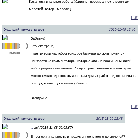
Какая оригинальная работа! Удивляет продуманность всего до
мелочей. Автор - молодец!
回應
Ходящий_между_рядов
2015-11-09 12:46
Забавно)
Это уже тренд.
Master
Практически на любом конкурсе брикера должны появится
неизвестные комментаторы, которые сильно восхищены какой
либо средней самоделкой. Их пространственные комментарии
можно смело адресовать десяткам других работ так, но написаны
они тут, только тут и никому больше.
Загадочно...
回應
Ходящий_между_рядов
2015-11-09 12:48
aol (2015-11-08 20:03:57)
↵
В чем оригинальность и продуманность всего до мелочей?