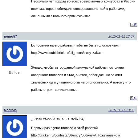
Несколько лет подряд во всех всевозможных конкурсах в России
всех мастеров побеждал несовершеннолетний с работами,
лишенными стильного примитивизма.
回應
nemo57
2015-11-11 12:37
Вот ссылка на его работы, чтобы не быть голословным.
http://www.doublebrick.ru/all_mocs/tretiy-zakat.
Желаю, чтобы автор данной конкурсной работы постоянно
Builder
совершенствовался и стал, в итоге, побеждать не за счет
хвалебных од и учащенного за него голосования. А потому что
работы строит великолепные.
回應
Rodiola
2015-11-11 13:05
BestDriver (2015-11-11 10:47:54)
↵
Первый раз я участвовала с этой работой
http://bricker.ru/contests/56/entry/580/view/. Тоже наивно и