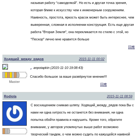
называя работу “самоделкой”. Но есть и другая точка зрения,
которая ближе к искусству чем к инженерным сооружениям.
Наивность, простота, яркость красок может быть интереснее, чем
выверенная, сложная в исполнении конструкция. Есть еще другая
работа "Вторая Земля", она перекликается по стилю с этой, но
"Пескор" лично мне нравится больше
回應
Ходящий_между_рядов
2015-11-11 00:02
anpotapkin (2015-11-10 19:08:43)
↵
Спасибо большое за ваше развёрнутое мнение!!!
Master
回應
Rodiola
2015-11-11 08:59
С восхищением снимаю шляпу. Ходящий_между_рядов пока Вы с
нами ни одна хитрость не останется без внимания, ни одна
попытка обойти правила и нарушить. Кроме того, обратите
внимание, у авторов упомянутых выше работ возможно
творческий тандем, о чем можно судить по кажущейся наивной