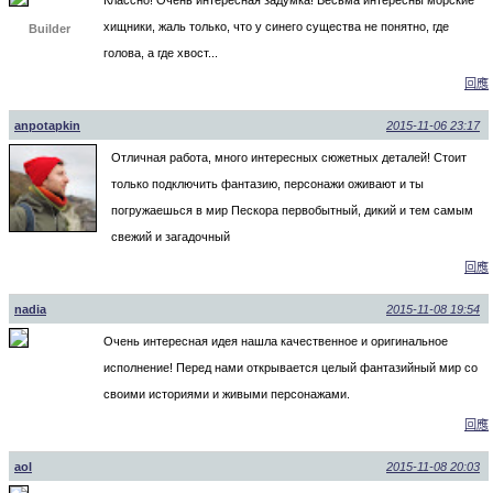
Классно! Очень интересная задумка! Весьма интересны морские
хищники, жаль только, что у синего существа не понятно, где
Builder
голова, а где хвост...
回應
anpotapkin
2015-11-06 23:17
Отличная работа, много интересных сюжетных деталей! Стоит
только подключить фантазию, персонажи оживают и ты
погружаешься в мир Пескора первобытный, дикий и тем самым
свежий и загадочный
回應
nadia
2015-11-08 19:54
Очень интересная идея нашла качественное и оригинальное
исполнение! Перед нами открывается целый фантазийный мир со
своими историями и живыми персонажами.
回應
aol
2015-11-08 20:03