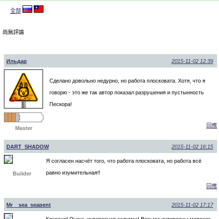
全部
尚無評論
Ильдар
2015-11-02 12:39
Сделано довольно недурно, но работа плосковата. Хотя, что я
говорю - это же так автор показал разрушения и пустынность
Пескора!
回應
Master
DART_SHADOW
2015-11-02 16:15
Я согласен насчёт того, что работа плосковата, но работа всё
равно изумительная!!
Builder
回應
Mr__sea_seapent
2015-11-02 17:17