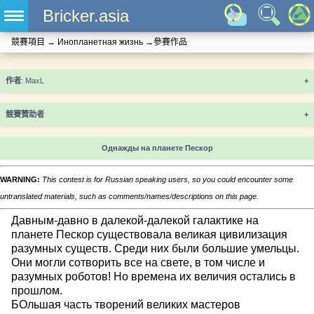
Bricker.asia
競賽項目
→
Инопланетная жизнь
→
參賽作品
+
競賽贊助者
+
Однажды на планете Пескор
WARNING:
This contest is for Russian speaking users, so you could encounter some
untranslated materials, such as comments/names/descriptions on this page.
Давным-давно в далекой-далекой галактике на
планете Пескор существовала великая цивилизация
разумных существ. Среди них были большие умельцы.
Они могли сотворить все на свете, в том числе и
разумных роботов! Но времена их величия остались в
прошлом.
БОльшая часть творений великих мастеров