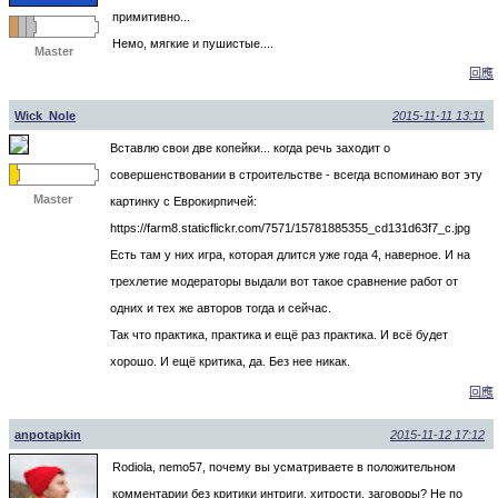
примитивно...
Немо, мягкие и пушистые....
Master
回應
Wick_Nole
2015-11-11 13:11
Вставлю свои две копейки... когда речь заходит о
совершенствовании в строительстве - всегда вспоминаю вот эту
Master
картинку с Еврокирпичей:
https://farm8.staticflickr.com/7571/15781885355_cd131d63f7_c.jpg
Есть там у них игра, которая длится уже года 4, наверное. И на
трехлетие модераторы выдали вот такое сравнение работ от
одних и тех же авторов тогда и сейчас.
Так что практика, практика и ещё раз практика. И всё будет
хорошо. И ещё критика, да. Без нее никак.
回應
anpotapkin
2015-11-12 17:12
Rodiola, nemo57, почему вы усматриваете в положительном
комментарии без критики интриги, хитрости, заговоры? Не по