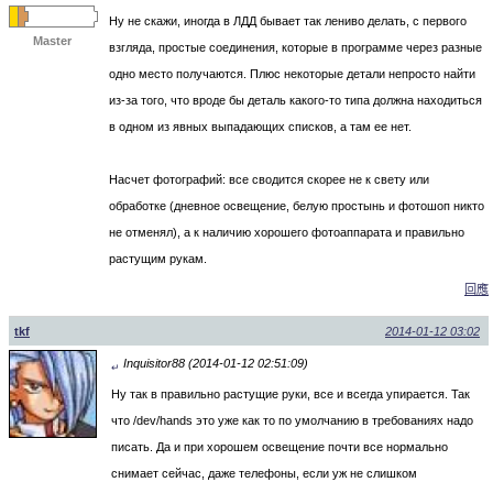
Ну не скажи, иногда в ЛДД бывает так лениво делать, с первого
Master
взгляда, простые соединения, которые в программе через разные
одно место получаются. Плюс некоторые детали непросто найти
из-за того, что вроде бы деталь какого-то типа должна находиться
в одном из явных выпадающих списков, а там ее нет.
Насчет фотографий: все сводится скорее не к свету или
обработке (дневное освещение, белую простынь и фотошоп никто
не отменял), а к наличию хорошего фотоаппарата и правильно
растущим рукам.
回應
tkf
2014-01-12 03:02
Inquisitor88 (2014-01-12 02:51:09)
↵
Ну так в правильно растущие руки, все и всегда упирается. Так
что /dev/hands это уже как то по умолчанию в требованиях надо
писать. Да и при хорошем освещение почти все нормально
снимает сейчас, даже телефоны, если уж не слишком