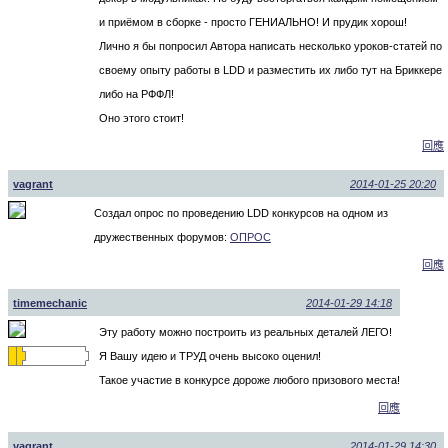
и приёмом в сборке - просто ГЕНИАЛЬНО! И прудик хорош!
Лично я бы попросил Автора написать несколько уроков-статей по
своему опыту работы в LDD и разместить их либо тут на Бриккере
либо на РФФЛ!
Оно этого стоит!
回應
vagrant
2014-01-25 20:20
Создал опрос по проведению LDD конкурсов на одном из
дружественных форумов:
ОПРОС
回應
timemechanic
2014-01-29 14:18
Эту работу можно построить из реальных деталей ЛЕГО!
Я Вашу идею и ТРУД очень высоко оценил!
Такое участие в конкурсе дороже любого призового места!
回應
vagrant
2014-01-29 14:30