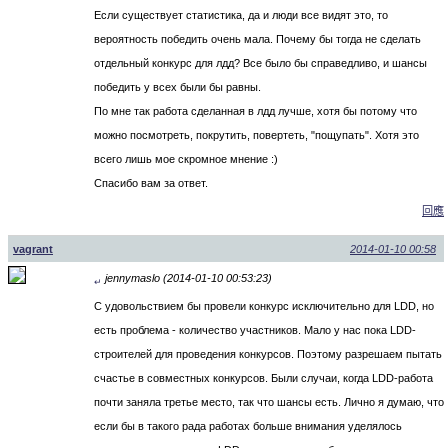
Если существует статистика, да и люди все видят это, то
вероятность победить очень мала. Почему бы тогда не сделать
отдельный конкурс для лдд? Все было бы справедливо, и шансы
победить у всех были бы равны.
По мне так работа сделанная в лдд лучше, хотя бы потому что
можно посмотреть, покрутить, повертеть, "пощупать". Хотя это
всего лишь мое скромное мнение :)
Спасибо вам за ответ.
回應
vagrant
2014-01-10 00:58
jennymaslo (2014-01-10 00:53:23)
↵
С удовольствием бы провели конкурс исключительно для LDD, но
есть проблема - количество участников. Мало у нас пока LDD-
строителей для проведения конкурсов. Поэтому разрешаем пытать
счастье в совместных конкурсов. Были случаи, когда LDD-работа
почти заняла третье место, так что шансы есть. Лично я думаю, что
если бы в такого рада работах больше внимания уделялось