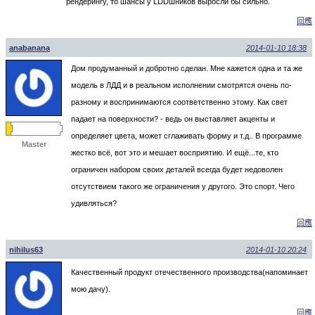
рендерингу, то шансы у LDDшников выросли бы сильно.
回應
anabanana
2014-01-10 18:38
Дом продуманный и добротно сделан. Мне кажется одна и та же
модель в ЛДД и в реальном исполнении смотрятся очень по-
разному и воспринимаются соответственно этому. Как свет
падает на поверхности? - ведь он выставляет акценты и
определяет цвета, может сглаживать форму и т.д.. В программе
Master
жестко всё, вот это и мешает восприятию. И ещё...те, кто
ограничен набором своих деталей всегда будет недоволен
отсутствием такого же ограничения у другого. Это спорт. Чего
удивляться?
回應
nihilus63
2014-01-10 20:24
Качественный продукт отечественного производства(напоминает
мою дачу).
回應