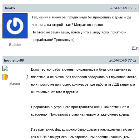
Jamko
2014-01-09 15:52
Так, начну с минусов: прудик надо бы прикрепить к дому и где
лестница на второй этаж? Метраж позволяет.
Но этого не замечаешь, потому что в меру ярко, приятно и
проработано! Проголосую)
Builder
回應
Inquisitor88
2014-01-09 22:02
Если честно, работа очень понравилась и будь она сделана из
пластика, а не битов, без вопросов заслужила бы призовое место,
Master
но я просто не припомню конкурсов, где работа из ЛДД занимала
бы таковые, от того и грустно.
Проработка внутреннего пространства очень качественная и
красочная. Понравилось окно на первом этаже синего крыла.
Из замечаний: фасад можно было сделать накладными тайлами,
как в 10197 вокруг окон, смотрелось бы вообще классно (тем