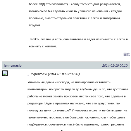
более ЛДД это позволяет). В силу того что дом раздвигается,
можно было бы сделать и часть уличного основания к каждой
половине, вместо отдельной пластины с елкой и замерзшим
прудом.
Jamko, лестница есть, она винтовая и ведет из комнаты с елкой в
комнату с компом.
回應
jennymaslo
2014-01-10 00:10
Inquisitor88 (2014-01-09 22:02:31)
↵
Уважаемые дамы и господа, не планировала оставлять
комментарий, но просто задело до глубины души то, что достойная
работа не может занять призовое место из-за того, что сделана в
редакторе. Ведь в правилах написано, что это допустимо, так
почему же ценится меньше? У человека может и не быть денег на
такое количество лего, а он большой поклонник, или чтобы цвета
подбирались, сочетались и всё было идеально, принял решение