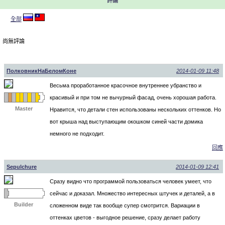
評論
全部
尚無評論
ПолковникНаБеломКоне
2014-01-09 11:48
Весьма проработанное красочное внутреннее убранство и
красивый и при том не вычурный фасад, очень хорошая работа.
Master
Нравится, что детали стен использованы нескольких оттенков. Но
вот крыша над выступающим окошком синей части домика
немного не подходит.
回應
Sepulchure
2014-01-09 12:41
Сразу видно что программой пользоваться человек умеет, что
сейчас и доказал. Множество интересных штучек и деталей, а в
Builder
сложенном виде так вообще супер смотрится. Вариации в
оттенках цветов - выгодное решение, сразу делает работу