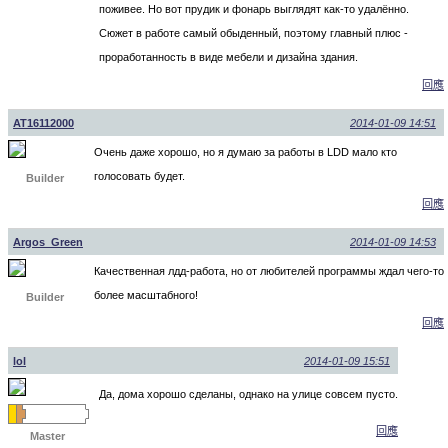
поживее. Но вот прудик и фонарь выглядят как-то удалённо.
Сюжет в работе самый обыденный, поэтому главный плюс -
проработанность в виде мебели и дизайна здания.
回應
AT16112000
2014-01-09 14:51
Очень даже хорошо, но я думаю за работы в LDD мало кто
голосовать будет.
Builder
回應
Argos_Green
2014-01-09 14:53
Качественная лдд-работа, но от любителей программы ждал чего-то
более масштабного!
Builder
回應
lol
2014-01-09 15:51
Да, дома хорошо сделаны, однако на улице совсем пусто.
回應
Master