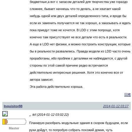
бюджетные,а вот с запасом деталей для творчества уже гораздо
сложнее, бывает начнешь что-то делать, а не хватает какой
нибудь одной или двух деталей определенного типа, и вроде бы
если их заменить получается не так хорошо, а заказывать и ждать
пока приедут тоже не хочется. В LDD с этим попроще, хотя
конечно там присутствуют не все детали что есть в реальности.
А еще в LDD нет физики, и можно построить конструкции, которые
бы в реальности развалились. Правда модели из LDD часто очень
проработаны, ибо проблем с деталями не наблюдается, с другой
стороны по этой самой причине редко встречаются
действительно интересные решения. Хотя это конечно все от
автора зависит.
Эта работа действительно хороша.
回應
Inquisitor88
2014-01-12 03:17
tkf (2014-01-12 03:02:22)
↵
Планирую разобрать модульные здания в скором будущем, если
Master
руки дойдут, то попробую собрать похожий домик, чуть