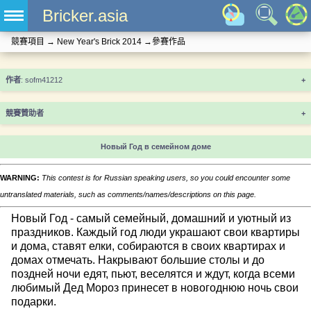
Bricker.asia
競賽項目
→
New Year's Brick 2014
→
參賽作品
+
競賽贊助者
+
Новый Год в семейном доме
WARNING:
This contest is for Russian speaking users, so you could encounter some
untranslated materials, such as comments/names/descriptions on this page.
Новый Год - самый семейный, домашний и уютный из
праздников. Каждый год люди украшают свои квартиры
и дома, ставят елки, собираются в своих квартирах и
домах отмечать. Накрывают большие столы и до
поздней ночи едят, пьют, веселятся и ждут, когда всеми
любимый Дед Мороз принесет в новогоднюю ночь свои
подарки.