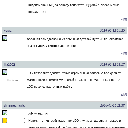
видоизмененный, за основу взяв этот ЛДД файл. Автор может
порадуется)
回應
хома
2014-01-12 14:20
Хорошая самоделка но из обычных деталей пусть и по- скромнее
она бы ИМХО смотрелась лучше
回應
ilia2002
2014-01-12 16:17
LDD позволяет сделать такие огроменные работы!А все делают
малюсенькие домики.Ну сделайте такое что будет показывать что
Builder
LDD не хуже настоящих работ.
回應
timemechanic
2014-01-13 11:57
Ай! МОЛОДЕЦ!
Народ - тут мы забываем про LDD и учимся делать интерьер и
декор в модульниках! Не буду восторгаться каждым помещением