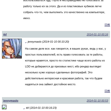
воспользоваться лдд. Глупо и несправедливо не голосовать за
работу только из-за этого. Да и из пластиковых кубиков легче
собрать что-то, чем выполнить это качественно на компьютере,
имхо.
回應
tkf
2014-01-10 00:16
jennymaslo (2014-01-10 00:10:20)
↵
На самом деле все. как говорится, в ваших руках, ведь у вас, у
простых пользователей, есть право голосовать за те работы,
которые нравятся, просто по статистике чаще всего работы из
LDD не добираются до призовых мест, ибо рендер выглядит
несколько хуже хорошо сделанных фотографий. Это
действительно интересная и красивая работа, так что будем
надеяться она займет достойное место.
回應
jennymaslo
2014-01-10 00:53
tkf (2014-01-10 00:16:23)
↵