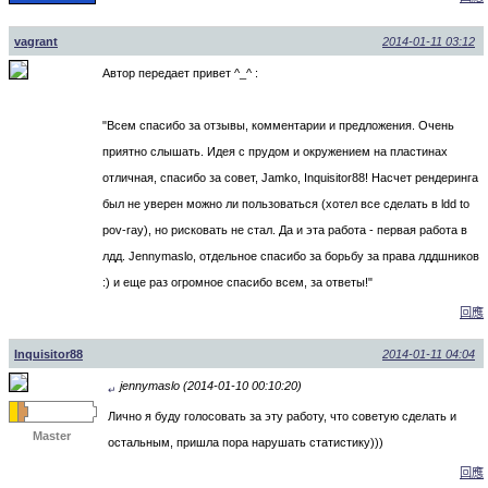
vagrant
2014-01-11 03:12
Автор передает привет ^_^ :
"Всем спасибо за отзывы, комментарии и предложения. Очень
приятно слышать. Идея с прудом и окружением на пластинах
отличная, спасибо за совет, Jamko, Inquisitor88! Насчет рендеринга
был не уверен можно ли пользоваться (хотел все сделать в ldd to
pov-ray), но рисковать не стал. Да и эта работа - первая работа в
лдд. Jennymaslo, отдельное спасибо за борьбу за права лддшников
:) и еще раз огромное спасибо всем, за ответы!"
回應
Inquisitor88
2014-01-11 04:04
jennymaslo (2014-01-10 00:10:20)
↵
Лично я буду голосовать за эту работу, что советую сделать и
Master
остальным, пришла пора нарушать статистику)))
回應