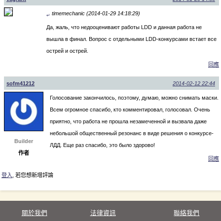
timemechanic (2014-01-29 14:18:29)
↵
Да, жаль, что недооценивают работы LDD и данная работа не
вышла в финал. Вопрос с отдельными LDD-конкурсами встает все
острей и острей.
回應
sofm41212
2014-02-12 22:44
Голосование закончилось, поэтому, думаю, можно снимать маски.
Всем огромное спасибо, кто комментировал, голосовал. Очень
приятно, что работа не прошла незамеченной и вызвала даже
небольшой общественный резонанс в виде решения о конкурсе-
Builder
ЛДД. Еще раз спасибо, это было здорово!
作者
回應
登入
, 若您想新增評論
關於我們
法律資訊
聯絡我們