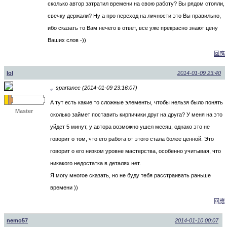
сколько автор затратил времени на свою работу? Вы рядом стояли,
свечку держали? Ну а про переход на личности это Вы правильно,
ибо сказать то Вам нечего в ответ, все уже прекрасно знают цену
Ваших слов -))
回應
lol
2014-01-09 23:40
spartanec (2014-01-09 23:16:07)
↵
А тут есть какие то сложные элементы, чтобы нельзя было понять
Master
сколько займет поставить кирпичики друг на друга? У меня на это
уйдет 5 минут, у автора возможно ушел месяц, однако это не
говорит о том, что его работа от этого стала более ценной. Это
говорит о его низком уровне мастерства, особенно учитывая, что
никакого недостатка в деталях нет.
Я могу многое сказать, но не буду тебя расстраивать раньше
времени ))
回應
nemo57
2014-01-10 00:07