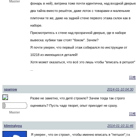
Master
фонарь в ней), витрина тоже почти идентична, над входной дверью
два тайла вместо решёток, даже лоток с товарами и маленькие
плиточки те же, даже на задней стене первого этажа склон как в
наборе.
Присмотритесь к стене над прозрачной дверью, где в наборе
вывеска: кубики там стоят "боком". Зачем?
Я почти уверен, что первый этаж собирался по инструкции от
10218 из имеющихся деталей!
Хотя может оказаться, что всё это лишь чтобы "вписать в pетшоп"
...
回應
sparrow
2014-01-10 04:30
Разве не заметно, что дитё строило? Зачем тогда так строго
оценивать? Пусть чадо творит, опыт приходит не сразу.
Master
回應
klimtralyou
2014-01-10 11:46
Я уверен , что он строил , чтобы именно вписать в "петшоп",т.к