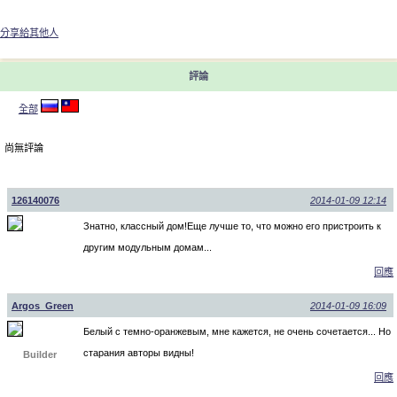
分享給其他人
評論
全部
尚無評論
126140076
2014-01-09 12:14
Знатно, классный дом!Еще лучше то, что можно его пристроить к
другим модульным домам...
回應
Argos_Green
2014-01-09 16:09
Белый с темно-оранжевым, мне кажется, не очень сочетается... Но
старания авторы видны!
Builder
回應