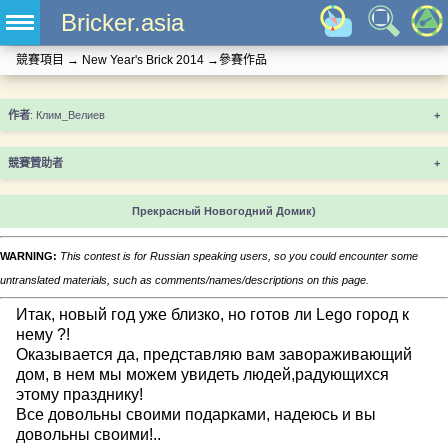
Bricker.asia
競賽項目
→
New Year's Brick 2014
→
參賽作品
+
競賽贊助者
+
Прекрасный Новогодний Домик)
WARNING:
This contest is for Russian speaking users, so you could encounter some
untranslated materials, such as comments/names/descriptions on this page.
Итак, новый год уже близко, но готов ли Lego город к
нему ?!
Оказывается да, представляю вам завораживающий
дом, в нем мы можем увидеть людей,радующихся
этому празднику!
Все довольны своими подарками, надеюсь и вы
довольны своими!..