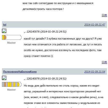
мне так cafe corner(даже по инструкции и с имеющимися
деталями)строить часа полтора !
回應
lol
2014-01-09 21:47
126140076 (2014-01-09 21:24:51)
↵
какой тут дизайн? 3 кубика поставленных друг на друга? Я уже
Master
писал чем отличается эта работа от леговских, да тут и писать
особо не нужно, достаточно взглянуть на последнее фото, там
сразу станет понятно ))
回應
ПолковникНаБеломКоне
2014-01-09 21:54
126140076 (2014-01-09 21:24:51)
↵
Но ведь дом действительно не столь хорош, каким его видит
Master
автор, украшений и интересных конструкторских решений нет
(или, может, я слеп), следовательно о каком дизайне речь), а на
первом этаже все элементы заимствованы у модульников из