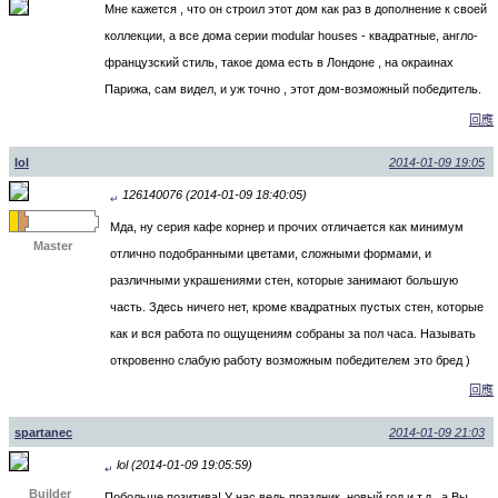
Мне кажется , что он строил этот дом как раз в дополнение к своей
коллекции, а все дома серии modular houses - квадратные, англо-
французский стиль, такое дома есть в Лондоне , на окраинах
Парижа, сам видел, и уж точно , этот дом-возможный победитель.
回應
lol
2014-01-09 19:05
126140076 (2014-01-09 18:40:05)
↵
Мда, ну серия кафе корнер и прочих отличается как минимум
Master
отлично подобранными цветами, сложными формами, и
различными украшениями стен, которые занимают большую
часть. Здесь ничего нет, кроме квадратных пустых стен, которые
как и вся работа по ощущениям собраны за пол часа. Называть
откровенно слабую работу возможным победителем это бред )
回應
spartanec
2014-01-09 21:03
lol (2014-01-09 19:05:59)
↵
Builder
Побольше позитива! У нас ведь праздник, новый год и т.д., а Вы