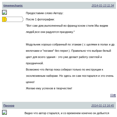
timemechanic
2014-01-13 11:34
Предоставим слово Автору:
После 1 фотографии:
"Вот сам дом,выполненный во французском стиле.Мы видим
людей,все они радуются празднику."
Модульник хорошо собранный по этажам ( с щелями в полах и др.
мелочами и "ногами" без перил ). Правильно что выбран белый
цвет для всего здания - это уже делает работу светлой и
праздничной.
Возможно что Автор пока собирал только по инструкции к
эксклюзивным наборам. Но здесь он сам постарался и это очень
ценно!
Желаю ему успехов в творчестве!
回應
Прохор
2014-01-13 16:45
Видно что автор старался, и со временем конечно он добьется