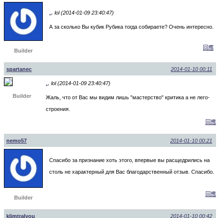
lol (2014-01-09 23:40:47)
↵
А за сколько Вы кубик Рубика тогда собираете? Очень интересно.
回應
Builder
spartanec
2014-01-10 00:11
lol (2014-01-09 23:40:47)
↵
Builder
Жаль, что от Вас мы видим лишь "мастерство" критика а не лего-
строения.
回應
nemo57
2014-01-10 00:21
Спасибо за признание хоть этого, впервые вы расщедрились на
столь не характерный для Вас благодарственный отзыв. Спасибо.
回應
Builder
klimtralyou
2014-01-10 00:42