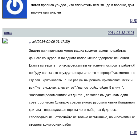
читая правила увидел , что плагиатить нельзя , да и вообще, дом
вполне оригинален
回應
хома
2014-01-12 18:21
lol (2014-01-09 21:47:30)
↵
Знаете ли я прочитал много ваших комментариев по работам
данного конкурса, и ни одного более-менее "доброго" не нашел.
Если вам верить, то из-за сессии вы не успели построить работу.Я
не буду вас за это осуждать и кричать что-то вроде "как можно...не
сделав...критиковать...". Но раз уж вы решили критиковать всех и
вся "нет сложных элементов","на постройку уйдет 5 минут",
"название рассмешило" и т.д и т.п. , то хотел бы дать вам один
совет: согласно Словарю современного русского языка Лопатиной
критика - справедливая оценка чего-либо, так будьте же
справедливым - отмечайте не только негативные, но и позитивные
стороны конкурсных работ!
回應