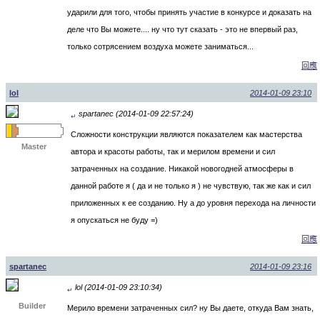
ударили для того, чтобы принять участие в конкурсе и доказать на
деле что Вы можете.... ну что тут сказать - это не впервый раз,
только сотрясением воздуха можете заниматься...
回應
lol
2014-01-09 23:10
spartanec (2014-01-09 22:57:24)
↵
Сложности конструкции являются показателем как мастерства
Master
автора и красоты работы, так и мерилом времени и сил
затраченных на создание. Никакой новогодней атмосферы в
данной работе я ( да и не только я ) не чувствую, так же как и сил
приложенных к ее созданию. Ну а до уровня перехода на личности
я опускаться не буду =)
回應
spartanec
2014-01-09 23:16
lol (2014-01-09 23:10:34)
↵
Builder
Мерило времени затраченных сил? ну Вы даете, откуда Вам знать,