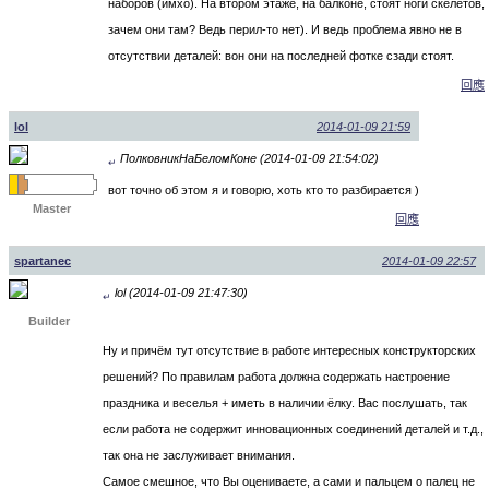
наборов (имхо). На втором этаже, на балконе, стоят ноги скелетов,
зачем они там? Ведь перил-то нет). И ведь проблема явно не в
отсутствии деталей: вон они на последней фотке сзади стоят.
回應
lol
2014-01-09 21:59
ПолковникНаБеломКоне (2014-01-09 21:54:02)
↵
вот точно об этом я и говорю, хоть кто то разбирается )
Master
回應
spartanec
2014-01-09 22:57
lol (2014-01-09 21:47:30)
↵
Builder
Ну и причём тут отсутствие в работе интересных конструкторских
решений? По правилам работа должна содержать настроение
праздника и веселья + иметь в наличии ёлку. Вас послушать, так
если работа не содержит инновационных соединений деталей и т.д.,
так она не заслуживает внимания.
Самое смешное, что Вы оцениваете, а сами и пальцем о палец не