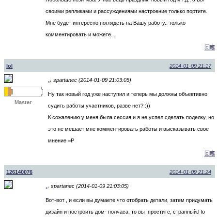
своими репликами и рассуждениями настроение только портите.
Мне будет интересно поглядеть на Вашу работу.. только
комментировать и можете...
回應
lol
2014-01-09 21:17
spartanec (2014-01-09 21:03:05)
↵
Ну так новый год уже наступил и теперь мы должны объективно
Master
судить работы участников, разве нет? :))
К сожалению у меня была сессия и я не успел сделать поделку, но
это не мешает мне комментировать работы и высказывать свое
мнение =P
回應
126140076
2014-01-09 21:24
spartanec (2014-01-09 21:03:05)
↵
Вот-вот , и если вы думаете что отобрать детали, затем придумать
дизайн и построить дом- полчаса, то вы ,простите, странный.По