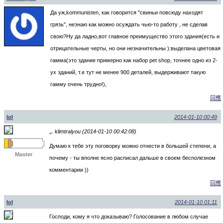
Да уж,kommunisten, как говорится "свиньи повсюду находят
грязь", незнаю как можно осуждать чью-то работу , не сделав
свою?Ну да ладно,вот главное преимущество этого здания(есть и
отрицательные черты, но они незначительны ):выделана цветовая
гамма(это здание примерно как набор pet shop, точнее одно из 2-
ух зданий, т.е тут не менее 900 деталей, выдерживают такую
гамму очень трудно!),
回應
lol
2014-01-10 00:49
klimtralyou (2014-01-10 00:42:08)
↵
Думаю к тебе эту поговорку можно отнести в большей степени, а
Master
почему - ты вполне ясно расписал дальше в своем бесполезном
комментарии ))
回應
lol
2014-01-10 01:11
Господи, кому я что доказываю? Голосование в любом случае