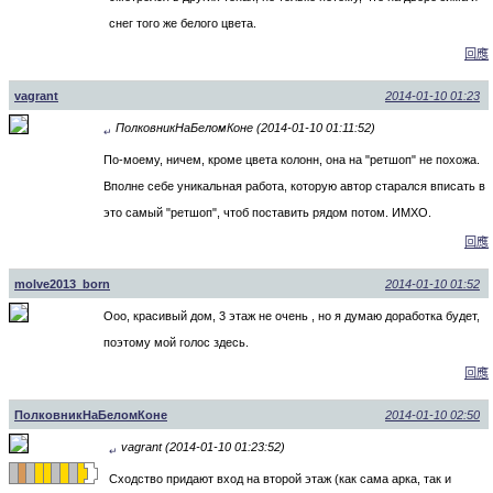
снег того же белого цвета.
回應
vagrant
2014-01-10 01:23
ПолковникНаБеломКоне (2014-01-10 01:11:52)
↵
По-моему, ничем, кроме цвета колонн, она на "ретшоп" не похожа.
Вполне себе уникальная работа, которую автор старался вписать в
это самый "ретшоп", чтоб поставить рядом потом. ИМХО.
回應
molve2013_born
2014-01-10 01:52
Ооо, красивый дом, 3 этаж не очень , но я думаю доработка будет,
поэтому мой голос здесь.
回應
ПолковникНаБеломКоне
2014-01-10 02:50
vagrant (2014-01-10 01:23:52)
↵
Сходство придают вход на второй этаж (как сама арка, так и