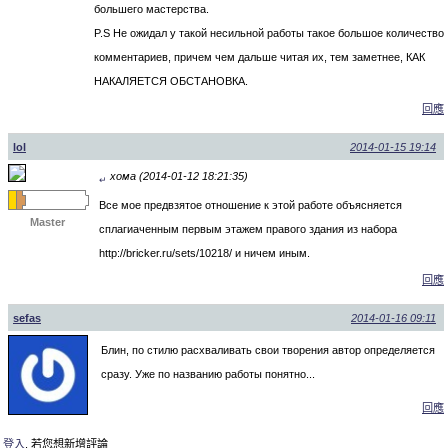
большего мастерства.
P.S Не ожидал у такой несильной работы такое большое количество
комментариев, причем чем дальше читая их, тем заметнее, КАК
НАКАЛЯЕТСЯ ОБСТАНОВКА.
回應
lol
2014-01-15 19:14
хома (2014-01-12 18:21:35)
↵
Все мое предвзятое отношение к этой работе объясняется
Master
сплагиаченным первым этажем правого здания из набора
http://bricker.ru/sets/10218/ и ничем иным.
回應
sefas
2014-01-16 09:11
Блин, по стилю расхваливать свои творения автор определяется
сразу. Уже по названию работы понятно...
回應
登入
, 若您想新增評論