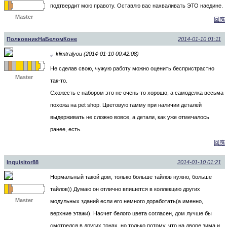
подтвердит мою правоту. Оставлю вас нахваливать ЭТО наедине.
Master
回應
ПолковникНаБеломКоне
2014-01-10 01:11
klimtralyou (2014-01-10 00:42:08)
↵
Не сделав свою, чужую работу можно оценить беспристрастно
Master
так-то.
Схожесть с набором это не очень-то хорошо, а самоделка весьма
похожа на pet shop. Цветовую гамму при наличии деталей
выдерживать не сложно вовсе, а детали, как уже отмечалось
ранее, есть.
回應
Inquisitor88
2014-01-10 01:21
Нормальный такой дом, только больше тайлов нужно, больше
тайлов)) Думаю он отлично впишется в коллекцию других
Master
модульных зданий если его немного доработать(а именно,
верхние этажи). Насчет белого цвета согласен, дом лучше бы
смотрелся в других тонах, но только потому, что на дворе зима и