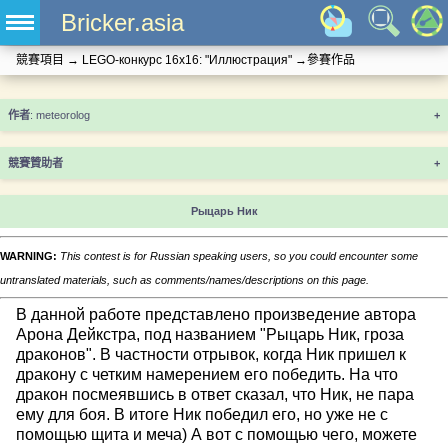
Bricker.asia
競賽項目
→
LEGO-конкурс 16x16: "Иллюстрация"
→
參賽作品
+
競賽贊助者
+
Рыцарь Ник
WARNING:
This contest is for Russian speaking users, so you could encounter some
untranslated materials, such as comments/names/descriptions on this page.
В данной работе представлено произведение автора
Арона Дейкстра, под названием "Рыцарь Ник, гроза
драконов". В частности отрывок, когда Ник пришел к
дракону с четким намерением его победить. На что
дракон посмеявшись в ответ сказал, что Ник, не пара
ему для боя. В итоге Ник победил его, но уже не с
помощью щита и меча) А вот с помощью чего, можете