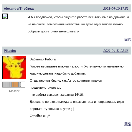
AlexanderTheGreat
2021-04-10 17:51
Я бы предпочёл, чтобы акцент в работе всё-таки был на драконе, а
не на снеге. Композиция неплохая, но даже одну голову можно
собрать достаточно замысловато.
回應
Pikachu
2021-04-11 22:36
Забавная Работа.
Голове не хватает нижней челюсти. Хоть-какую-то маленькую
красную деталь надо было добавить.
Отдельно улыбнуло, как Автор крупным планом
продемонстрировал,
Master
что работа выходит за рамки 16*16.
Довольно неплохо накидана снежная гора и понравилась идея
спрятать туловище внутри ;-)
Стройте ещё!
回應