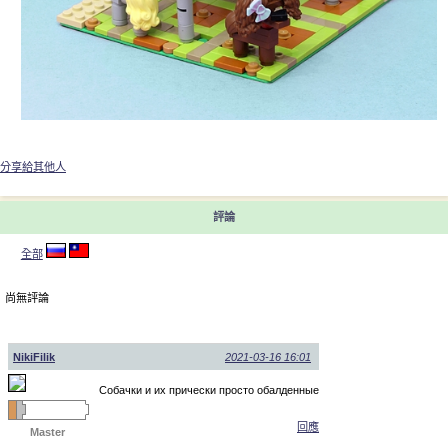
分享給其他人
評論
全部
尚無評論
NikiFilik
2021-03-16 16:01
Собачки и их прически просто обалденные
回應
Master