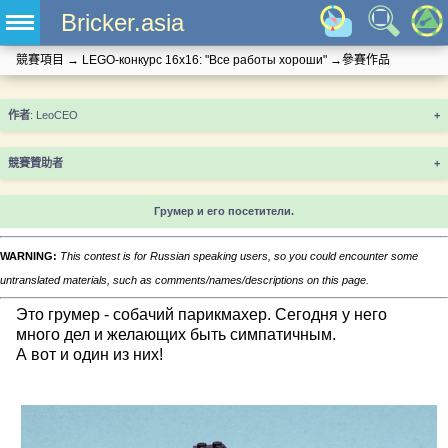
Bricker.asia
競賽項目
→
LEGO-конкурс 16x16: "Все работы хороши"
→
參賽作品
+
競賽贊助者
+
Грумер и его посетители.
WARNING:
This contest is for Russian speaking users, so you could encounter some
untranslated materials, such as comments/names/descriptions on this page.
Это грумер - собачий парикмахер. Сегодня у него
много дел и желающих быть симпатичным.
А вот и один из них!