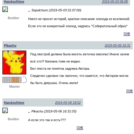
Handsoftime
2019-05-03 06:08
Sepulchure (2019-05-03 01:07:00)
↵
Builder
Никто не просит историй, краткое описание эпизода из вселенной.
Если это не конкретный эпизод, надпись "Собирательный образ"
回應
Pikachu
2019-05-06 16:31
Под люстрой должна была висеть веточка омеллы! Иначе зачем
всё это?! Капкана тоже не видно.
Без текста не понятна задумка Автора.
Сердечко сделано так лапочно, что кажется, что Автором могла
бы быть девушка. Очень мило!
Master
回應
Handsoftime
2019-05-06 18:02
Pikachu (2019-05-06 16:31:03)
↵
Builder
А если это так и есть???
回應