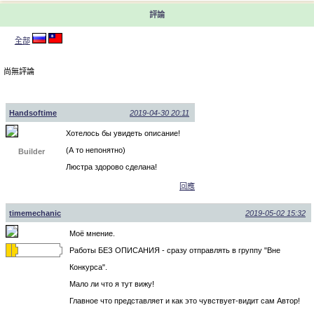
評論
全部
尚無評論
Handsoftime
2019-04-30 20:11
Хотелось бы увидеть описание!
(А то непонятно)
Builder
Люстра здорово сделана!
回應
timemechanic
2019-05-02 15:32
Моё мнение.
Работы БЕЗ ОПИСАНИЯ - сразу отправлять в группу "Вне
Конкурса".
Мало ли что я тут вижу!
Главное что представляет и как это чувствует-видит сам Автор!