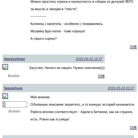
Можно простить огрехи и неопытность в сборке из деталей ЛЕГО
за мысль и эмоции в "тексте".
-------------
Колонны ( капитель - особенно ) понравились.
Мозаика брусчатки - тоже хорошо!
А смысл сцены?
回應
Handsoftime
2019-05-02 15:37
Загуглил. Ничего не нашёл. Нужно пояснение)))
Builder
回應
Sepulchure
2019-05-03 01:07
Моё мнение.
Объёмные описания запретить, а то конкурс историй начинается.
Builder
Работа вполне соответствует - Харли в Бетмене, как ни странно,
есть. Ровно как и улицы!
回應