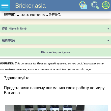
Bricker.asia
競賽項目
→
16x16: Batman-80
→
參賽作品
+
競賽贊助者
+
Юность Харли Куинн
WARNING:
This contest is for Russian speaking users, so you could encounter some
untranslated materials, such as comments/names/descriptions on this page.
Здравствуйте!
Представляю вашему вниманию свою работу по миру
Бэтмена.