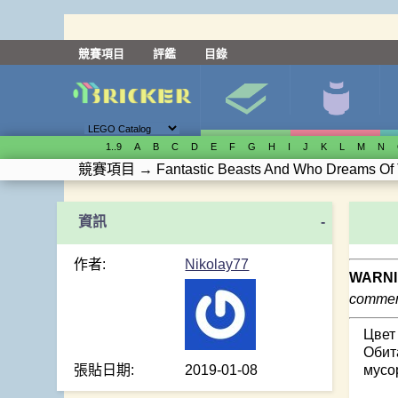
競賽項目
評鑑
目錄
1..9
A
B
C
D
E
F
G
H
I
J
K
L
M
N
競賽項目
→
Fantastic Beasts And Who Dreams Of
-
作者:
Nikolay77
WARNI
comment
Цвет
Обит
張貼日期:
2019-01-08
мусо