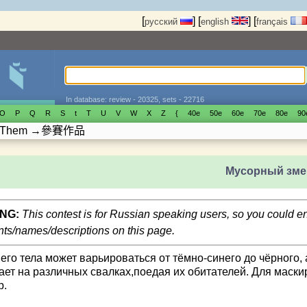
[
]
[
]
[
русский
english
français
In database: review - 20325, sets - 22716
O
P
Q
R
S
t
T
U
V
W
X
Z
{
40е
50е
60е
70е
80е
90
 Them
→
參賽作品
Мусорный зме
NG:
This contest is for Russian speaking users, so you could 
s/names/descriptions on this page.
 его тела может варьироваться от тёмно-синего до чёрного
ает на различных свалках,поедая их обитателей. Для маски
р.