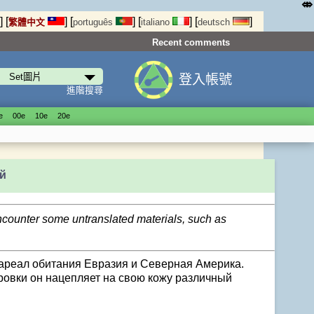
⤄
]
[
]
[
]
[
]
[
]
繁體中文
português
italiano
deutsch
Recent comments
登入帳號
進階搜尋
е
00е
10е
20е
й
encounter some untranslated materials, such as
, ареал обитания Евразия и Северная Америка.
ровки он нацепляет на свою кожу различный