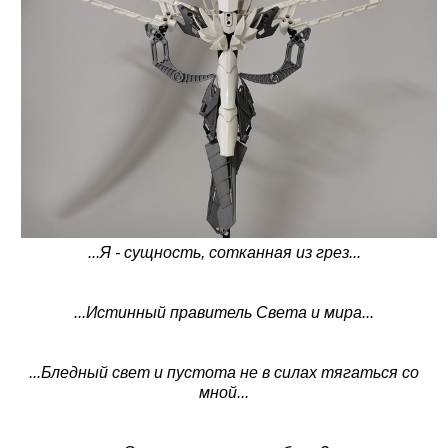
...Я - сущность, сотканная из грез...
...Истинный правитель Света и мира...
...Бледный свет и пустота не в силах тягаться со
мной...