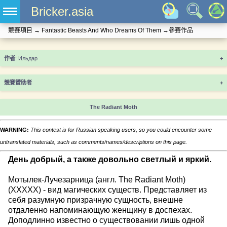
Bricker.asia
競賽項目
→
Fantastic Beasts And Who Dreams Of Them
→
參賽作品
+
競賽贊助者
+
The Radiant Moth
WARNING:
This contest is for Russian speaking users, so you could encounter some
untranslated materials, such as comments/names/descriptions on this page.
День добрый, а также довольно светлый и яркий.
Мотылек-Лучезарница (англ. The Radiant Moth)
(ХХХХХ) - вид магических существ. Представляет из
себя разумную призрачную сущность, внешне
отдаленно напоминающую женщину в доспехах.
Доподлинно известно о существовании лишь одной