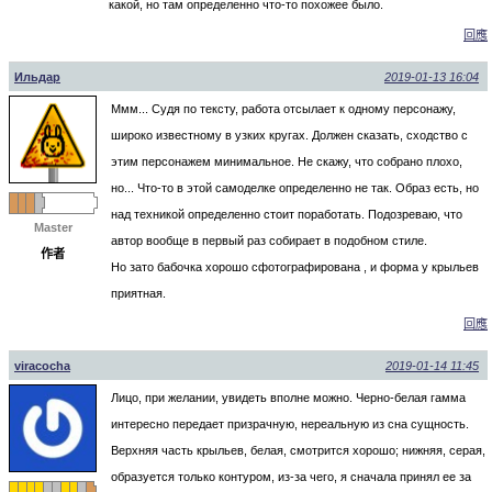
какой, но там определенно что-то похожее было.
回應
Ильдар
2019-01-13 16:04
Ммм... Судя по тексту, работа отсылает к одному персонажу,
широко известному в узких кругах. Должен сказать, сходство с
этим персонажем минимальное. Не скажу, что собрано плохо,
но... Что-то в этой самоделке определенно не так. Образ есть, но
над техникой определенно стоит поработать. Подозреваю, что
Master
автор вообще в первый раз собирает в подобном стиле.
作者
Но зато бабочка хорошо сфотографирована , и форма у крыльев
приятная.
回應
viracocha
2019-01-14 11:45
Лицо, при желании, увидеть вполне можно. Черно-белая гамма
интересно передает призрачную, нереальную из сна сущность.
Верхняя часть крыльев, белая, смотрится хорошо; нижняя, серая,
образуется только контуром, из-за чего, я сначала принял ее за