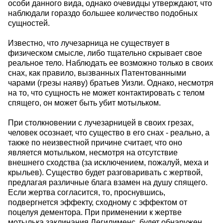
особи данного вида, однако очевидцы утверждают, что
наблюдали гораздо большее количество подобных
сущностей.
Известно, что лучезарница не существует в
физическом смысле, либо тщательно скрывает свое
реальное тело. Наблюдать ее возможно только в своих
снах, как правило, вызванных Патентованными
чарами (грезы наяву) братьев Уизли. Однако, несмотря
на то, что сущность не может контактировать с телом
спящего, он может быть убит мотыльком.
При столкновении с лучезарницей в своих грезах,
человек осознает, что существо в его снах - реально, а
также по неизвестной причине считает, что оно
является мотыльком, несмотря на отсутствие
внешнего сходства (за исключением, пожалуй, меха и
крыльев). Существо будет разговаривать с жертвой,
предлагая различные блага взамен на душу спящего.
Если жертва согласится, то, проснувшись,
подвергнется эффекту, сходному с эффектом от
поцелуя дементора. При применении к жертве
мотылька заклинания Легилименс, будет обнаружен