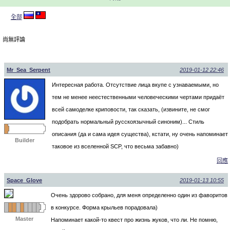
全部
尚無評論
Mr_Sea_Serpent
2019-01-12 22:46
Интересная работа. Отсутствие лица вкупе с узнаваемыми, но
тем не менее неестественными человеческими чертами придаёт
всей самоделке криповости, так сказать, (извините, не смог
подобрать нормальный русскоязычный синоним)... Стиль
описания (да и сама идея существа), кстати, ну очень напоминает
Builder
таковое из вселенной SCP, что весьма забавно)
回應
Space_Glove
2019-01-13 10:55
Очень здорово собрано, для меня определенно один из фаворитов
в конкурсе. Форма крыльев порадовала)
Master
Напоминает какой-то квест про жизнь жуков, что ли. Не помню,