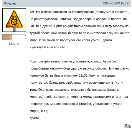
Ильдар
2017-01-08 18:12
Хм. Не люблю охотников за привидениями (прошу меня простить),
но работа удалась неплохо. Вроде собрано довольно просто, но
как-то с душой. Прям сочувствием проникаюсь к Деду Морозу из
другой вселенной, который просто позаимствовал елку из нашего
мира. И за такой-то проступок его хотят убить - драма
Master
чувствуется на все сто.
Торс фигурки вышел слегка угловатым, хорошо было бы
попробовать какую-нибудь другую технику сборки. Ну и напрасно
наверное Вы выбрали пластину 32х32. Как-то пустовато
получается. Следовало либо пластину поменьше взять (хотя
тогда Охотники, возможно, оказались бы слишком близко к
монстру), либо заполнить пустоты между охотниками и гигантом
посредством машин, фонарных столбов, убегающих в ужасе
мирян, и т.д.
Удачи!
回應