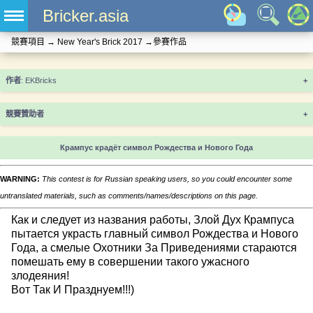
Bricker.asia
競賽項目
→
New Year's Brick 2017
→
參賽作品
+
競賽贊助者
+
Крампус крадёт символ Рождества и Нового Года
WARNING:
This contest is for Russian speaking users, so you could encounter some
untranslated materials, such as comments/names/descriptions on this page.
Как и следует из названия работы, Злой Дух Крампуса
пытается украсть главный символ Рождества и Нового
Года, а смелые Охотники За Приведениями стараются
помешать ему в совершении такого ужасного
злодеяния!
Вот Так И Празднуем!!!)