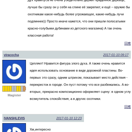
лучше бы сразу он у себя на спине её закрепил; и ещё – оружие бы
охотникам какое-нибудь более угрожающее, какие-нибудь лучи
подлиннее)) Просто иначе кажется, что они пришли полосатыми
красно-голубыми дубинами из детского магазина) А так очень
классная работа!
回應
viracocha
2017-01-10 09:17
Цепляет! Нравится фигура злого духа. А также очень нравится
идея использовать основание в виде дорожной пластины. Во-
первых это сразу, одним штрихом, показывает место действия -
перекресток в городе. Он пуст потому что все разбежались. А во-
вторых, прекрасно композиционно оформляет сцену: в одном углу
Magister
возмутитель спокойствия, а в других охотники.
回應
IVANSHLEVIS
2017-01-10 12:23
Хм,интересно