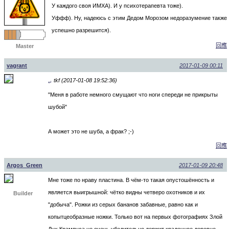
У каждого своя ИМХА). И у психотерапевта тоже).
Уффф). Ну, надеюсь с этим Дедом Морозом недоразумение также
успешно разрешится).
回應
Master
vagrant
2017-01-09 00:11
tkf (2017-01-08 19:52:36)
↵
"Меня в работе немного смущают что ноги спереди не прикрыты
шубой"
А может это не шуба, а фрак? ;-)
回應
Argos_Green
2017-01-09 20:48
Мне тоже по нраву пластина. В чём-то такая опустошённость и
является выигрышной: чётко видны четверо охотников и их
Builder
"добыча". Рожки из серых бананов забавные, равно как и
копытцеобразные ножки. Только вот на первых фотографиях Злой
Дух Крампуса не очень убедительно держит краденное деревце,