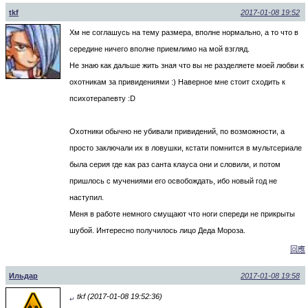
tkf
2017-01-08 19:52
Хм не соглашусь на тему размера, вполне нормально, а то что в
середине ничего вполне приемлимо на мой взгляд.
Не знаю как дальше жить зная что вы не разделяете моей любви к
охотникам за привидениями :) Наверное мне стоит сходить к
психотерапевту :D
Охотники обычно не убивали привидений, по возможности, а
просто заключали их в ловушки, кстати помнится в мультсериале
была серия где как раз санта клауса они и словили, и потом
пришлось с мучениями его освобождать, ибо новый год не
наступил.
Меня в работе немного смущают что ноги спереди не прикрыты
шубой. Интересно получилось лицо Деда Мороза.
回應
Ильдар
2017-01-08 19:58
tkf (2017-01-08 19:52:36)
↵