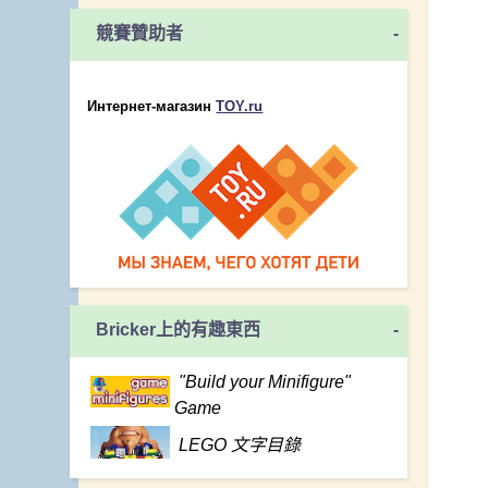
競賽贊助者
-
Интернет-магазин
TOY.ru
Bricker上的有趣東西
-
"Build your Minifigure"
Game
LEGO 文字目錄