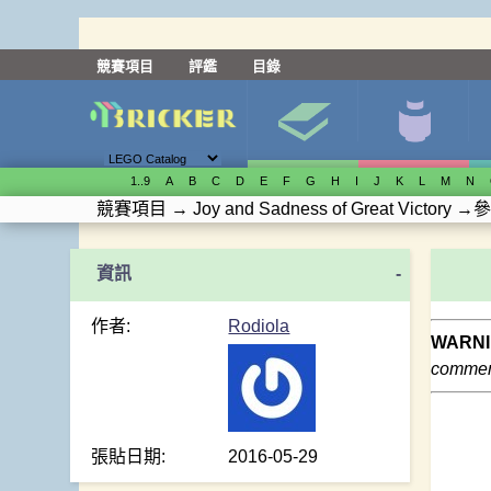
競賽項目
評鑑
目錄
1..9
A
B
C
D
E
F
G
H
I
J
K
L
M
N
競賽項目
→
Joy and Sadness of Great Victory
→
參
-
作者:
Rodiola
WARNI
comment
張貼日期:
2016-05-29