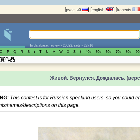
[
]
[
]
[
русский
english
français
In database: review - 20322, sets - 22716
O
P
Q
R
S
t
T
U
V
W
X
Z
{
40е
50е
60е
70е
80е
90
賽作品
Живой. Вернулся. Дождалась. (верс
NG:
This contest is for Russian speaking users, so you could 
s/names/descriptions on this page.