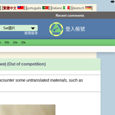
⤄
]
[
]
[
]
[
]
[
]
繁體中文
português
italiano
deutsch
Recent comments
登入帳號
進階搜尋
е
00е
10е
20е
ия)
(Out of competition)
encounter some untranslated materials, such as