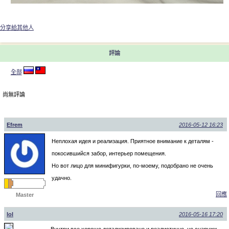
分享給其他人
評論
全部
尚無評論
Efrem
2016-05-12 16:23
Неплохая идея и реализация. Приятное внимание к деталям -
покосившийся забор, интерьер помещения.
Но вот лицо для минифигурки, по-моему, подобрано не очень
удачно.
回應
Master
lol
2016-05-16 17:20
Внутри все хорошо детализировано и реалистично, но снаружи