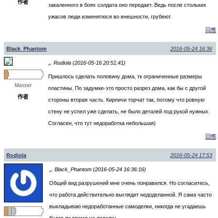
作者
закаленного в боях солдата оно передает. Ведь после стольких
ужасов люди изменятюся во внешности, грубеют.
回應
Black_Phantom
2016-05-24 16:36
Rodiola (2016-05-16 20:51:41)
↵
Пришлось сделать половину дома, тк ограниченные размеры
Master
пластины. По задумке-это просто разрез дома, как бы с другой
作者
стороны вторая часть. Кирпичи торчат так, потому что ровную
стену не успел уже сделать, не было деталей под рукой нужных.
Согласен, что тут недоработка небольшая)
回應
Rodiola
2016-05-24 17:53
Black_Phantom (2016-05-24 16:36:16)
↵
Общий вид разрушений мне очень понравился. Но согласитесь,
что работа действительно выглядит недоделанной. Я сама часто
выкладываю недоработанные самоделки, никогда не угадаешь
будет ли время на доделку.