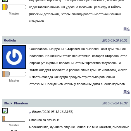
недостаточно внимания уделено мелочам, рельефу и тайлам
Master
(плоским деталькам) чтобы ликвидировать местами излишки
штырьков.
回應
Rodiola
2016-05-16 20:51
Основательные руины. Старательно выполнен сам дом, точнее
половина. На нижнем этаже все отлично, батарея оторвана, стол
опрокинут, кирпичи навалены, стены эффектно зазубрены. А
затем следует абсолютно ровная линия крыши: и потолок, и скат,
и часть фасада как будто предусмотрительно ровненько
Master
отрезаны, Прежде чем стены у половины дома снесло взрывом.
回應
Black_Phantom
2016-05-24 16:32
Efrem (2016-05-12 16:23:56)
↵
Спасибо за отзывы!!
Master
К сожалению, лучшего лица не нашел. Но мне кажется, выражение