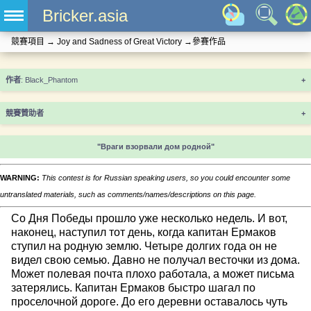
Bricker.asia
競賽項目
→
Joy and Sadness of Great Victory
→
參賽作品
+
競賽贊助者
+
"Враги взорвали дом родной"
WARNING:
This contest is for Russian speaking users, so you could encounter some
untranslated materials, such as comments/names/descriptions on this page.
Со Дня Победы прошло уже несколько недель. И вот,
наконец, наступил тот день, когда капитан Ермаков
ступил на родную землю. Четыре долгих года он не
видел свою семью. Давно не получал весточки из дома.
Может полевая почта плохо работала, а может письма
затерялись. Капитан Ермаков быстро шагал по
проселочной дороге. До его деревни оставалось чуть