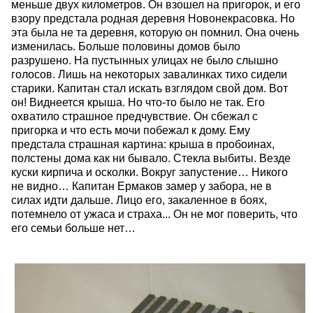
меньше двух километров. Он взошел на пригорок, и его
взору предстала родная деревня Новонекрасовка. Но
эта была не та деревня, которую он помнил. Она очень
изменилась. Больше половины домов было
разрушено. На пустынных улицах не было слышно
голосов. Лишь на некоторых завалинках тихо сидели
старики. Капитан стал искать взглядом свой дом. Вот
он! Виднеется крыша. Но что-то было не так. Его
охватило страшное предчувствие. Он сбежал с
пригорка и что есть мочи побежал к дому. Ему
предстала страшная картина: крыша в пробоинах,
полстены дома как ни бывало. Стекла выбиты. Везде
куски кирпича и осколки. Вокруг запустение… Никого
не видно… Капитан Ермаков замер у забора, не в
силах идти дальше. Лицо его, закаленное в боях,
потемнело от ужаса и страха... Он не мог поверить, что
его семьи больше нет…