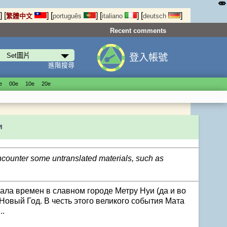
⤄
]
[
]
[
]
[
]
[
]
繁體中文
português
italiano
deutsch
Recent comments
登入帳號
進階搜尋
е
00е
10е
20е
и
encounter some untranslated materials, such as
ала времен в славном городе Метру Нуи (да и во
Новый Год. В честь этого великого события Мата
..