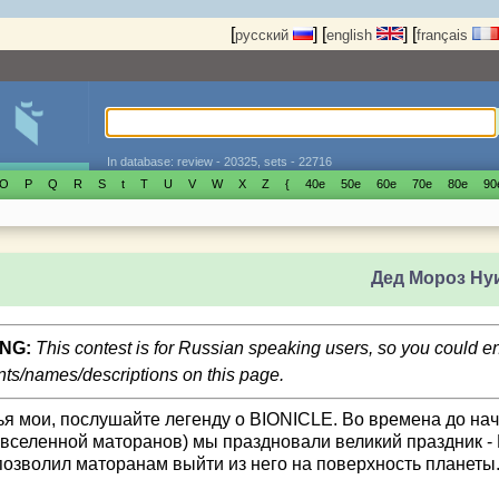
[
]
[
]
[
русский
english
français
In database: review - 20325, sets - 22716
O
P
Q
R
S
t
T
U
V
W
X
Z
{
40е
50е
60е
70е
80е
90
Дед Мороз Ну
NG:
This contest is for Russian speaking users, so you could 
s/names/descriptions on this page.
ья мои, послушайте легенду о BIONICLE. Во времена до нач
 вселенной маторанов) мы праздновали великий праздник - 
позволил маторанам выйти из него на поверхность планеты.