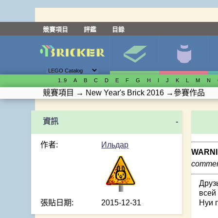
競賽項目
評鑑
目錄
1..9
A
B
C
D
E
F
G
H
I
J
K
L
M
N
競賽項目
→
New Year's Brick 2016
→
參賽作品
-
作者:
Ильдар
WARNI
comment
Друз
всей
張貼日期:
2015-12-31
Нуи 