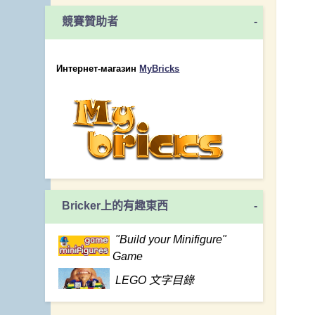
競賽贊助者
-
Интернет-магазин
MyBricks
Bricker上的有趣東西
-
"Build your Minifigure"
Game
LEGO 文字目錄