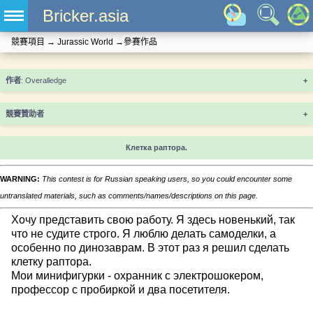
Bricker.asia
競賽項目
→
Jurassic World
→
參賽作品
+
競賽贊助者
+
Клетка раптора.
WARNING:
This contest is for Russian speaking users, so you could encounter some
untranslated materials, such as comments/names/descriptions on this page.
Хочу представить свою работу. Я здесь новенький, так
что не судите строго. Я люблю делать самоделки, а
особенно по динозаврам. В этот раз я решил сделать
клетку раптора.
Мои минифигурки - охранник с электрошокером,
профессор с пробиркой и два посетителя.