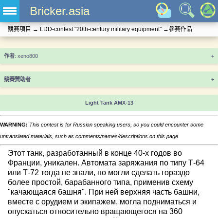
Bricker.asia
競賽項目
→
LDD-contest "20th-century military equipment‎"
→
參賽作品
+
競賽贊助者
+
Light Tank AMX-13
WARNING:
This contest is for Russian speaking users, so you could encounter some
untranslated materials, such as comments/names/descriptions on this page.
Этот танк, разработанный в конце 40-х годов во
Франции, уникален. Автомата заряжания по типу Т-64
или Т-72 тогда не знали, но могли сделать гораздо
более простой, барабанного типа, применив схему
"качающаяся башня". При ней верхняя часть башни,
вместе с орудием и экипажем, могла подниматься и
опускаться относительно вращающегося на 360