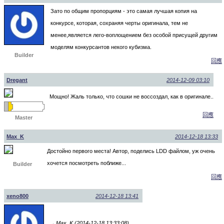
Зато по общим пропорциям - это самая лучшая копия на
конкурсе, которая, сохраняя черты оригинала, тем не
менее,является лего-воплощением без особой присущей другим
моделям конкурсантов некого кубизма.
Builder
回應
Dregant
2014-12-09 03:10
Мощно! Жаль только, что сошки не воссоздал, как в оригинале..
回應
Master
Max_K
2014-12-18 13:33
Достойно первого места! Автор, поделись LDD файлом, уж очень
хочется посмотреть поближе...
Builder
回應
xeno800
2014-12-18 13:41
Max_K (2014-12-18 13:33:08)