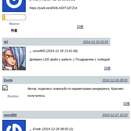
↵
https://yadi.sk/d/S4LmDIT1dTZUt
Master
回應
作者
tkf
2014-12-18 20:55
xeno800 (2014-12-18 13:41:06)
↵
Добавил LDD файл к работе ;) Поздравляю с победой.
回應
Eretik
2014-12-26 08:05
Автор, поделись пожалуйста параметрами рендеринга. Красиво
получилось.
Builder
回應
xeno800
2014-12-27 10:53
Eretik (2014-12-26 08:05:11)
↵