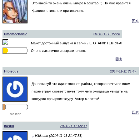
Это какой-то очень очень микро масштаб. :) Но мне нравится.
Красиво, стильно и оригинально.
回應
timemechanic
2014-11-08 19:24
Макет достойный выпуска в серии ЛЕГО_АРХИТЕКТУРА!
Очень лаконично и выразительно.
回應
Hibiscus
2014-11-11 21:47
Да, пожалуй это единственная работа, которая почти по всем
параметрам соответствует тому чего ожидаешь увидеть на
конкурсе про архитектуру. Автор молоток!
回應
Master
kostik
2014-11-17 09:39
Hibiscus (2014-11-11 21:47:51)
↵