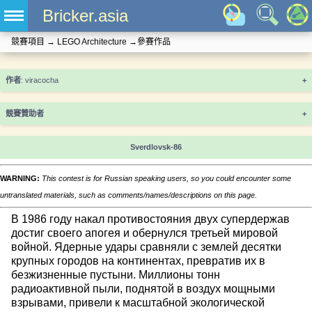
Bricker.asia
競賽項目
→
LEGO Architecture
→
參賽作品
+
競賽贊助者
+
Sverdlovsk-86
WARNING:
This contest is for Russian speaking users, so you could encounter some
untranslated materials, such as comments/names/descriptions on this page.
В 1986 году накал противостояния двух супердержав
достиг своего апогея и обернулся третьей мировой
войной. Ядерные удары сравняли с землей десятки
крупных городов на континентах, превратив их в
безжизненные пустыни. Миллионы тонн
радиоактивной пыли, поднятой в воздух мощными
взрывами, привели к масштабной экологической