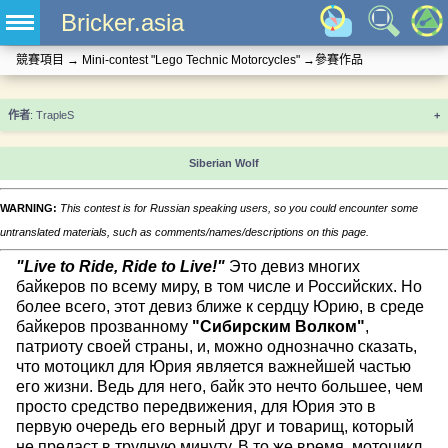
Bricker.asia
競賽項目
→
Mini-contest "Lego Technic Motorcycles"
→
參賽作品
+
Siberian Wolf
WARNING:
This contest is for Russian speaking users, so you could encounter some
untranslated materials, such as comments/names/descriptions on this page.
"Live to Ride, Ride to Live!"
Это девиз многих
байкеров по всему миру, в том числе и Российских. Но
более всего, этот девиз ближе к сердцу Юрию, в среде
байкеров прозванному
"Сибирским Волком"
,
патриоту своей страны, и, можно однозначно сказать,
что мотоцикл для Юрия является важнейшей частью
его жизни. Ведь для него, байк это нечто большее, чем
просто средство передвижения, для Юрия это в
первую очередь его верный друг и товарищ, который
не предаст в трудную минуту. В то же время, мотоцикл