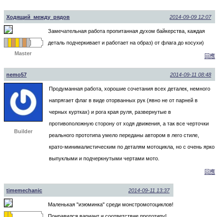
Ходящий_между_рядов
2014-09-09 12:07
Замечательная работа пропитанная духом байкерства, каждая
деталь подчеркивает и работает на образ) от флага до косухи)
Master
回應
nemo57
2014-09-11 08:48
Продуманная работа, хорошие сочетания всех деталек, немного
напрягает флаг в виде оторванных рук (явно не от парней в
черных куртках) и рога края руля, развернутые в
противоположную сторону от ходя движения, а так все черточки
Builder
реального прототипа умело переданы автором в лего стиле,
крато-минималистическим по деталям мотоцикла, но с очень ярко
выпуклыми и подчеркнутыми чертами мото.
回應
timemechanic
2014-09-11 13:37
Маленькая "изюминка" среди монстромотоциклов!
Понравился вариант и соответствие прототипу!