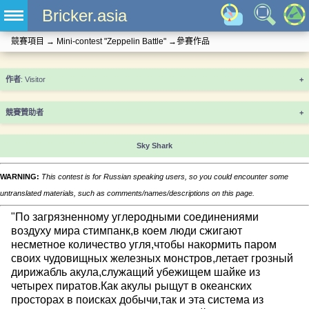
Bricker.asia
競賽項目
→
Mini-contest "Zeppelin Battle"
→
參賽作品
+
競賽贊助者
+
Sky Shark
WARNING:
This contest is for Russian speaking users, so you could encounter some
untranslated materials, such as comments/names/descriptions on this page.
"По загрязненному углеродными соединениями
воздуху мира стимпанк,в коем люди сжигают
несметное количество угля,чтобы накормить паром
своих чудовищных железных монстров,летает грозный
дирижабль акула,служащий убежищем шайке из
четырех пиратов.Как акулы рыщут в океанских
просторах в поисках добычи,так и эта система из