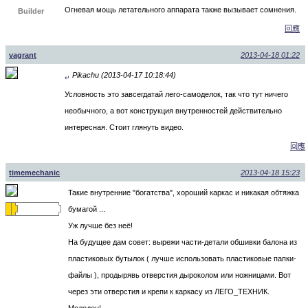
Огневая мощь летательного аппарата также вызывает сомнения.
Builder
回應
vagrant
2013-04-18 01:22
Pikachu (2013-04-17 10:18:44)
↵
Условность это завсегдатай лего-самоделок, так что тут ничего
необычного, а вот конструкция внутренностей действительно
интересная. Стоит глянуть видео.
回應
timemechanic
2013-04-18 15:23
Такие внутренние "богатства", хороший каркас и никакая обтяжка
бумагой ...
Уж лучше без неё!
На будущее дам совет: вырежи части-детали обшивки балона из
пластиковых бутылок ( лучше использовать пластиковые папки-
файлы ), продырявь отверстия дыроколом или ножницами. Вот
через эти отверстия и крепи к каркасу из ЛЕГО_ТЕХНИК.
Молодец!