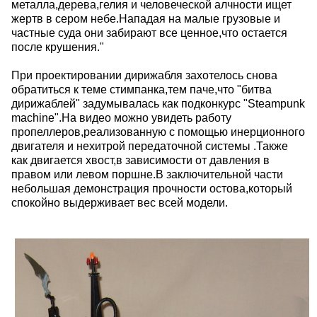
металла,дерева,гелия и человеческой алчности ищет
жертв в сером небе.Нападая на малые грузовые и
частные суда они забирают все ценное,что остается
после крушения."
При проектировании дирижабля захотелось снова
обратиться к теме стимпанка,тем паче,что "битва
дирижаблей" задумывалась как подконкурс "Steampunk
machine".На видео можно увидеть работу
пропеллеров,реализованную с помощью инерционного
двигателя и нехитрой передаточной системы .Также
как двигается хвост,в зависимости от давления в
правом или левом поршне.В заключительной части
небольшая демонстрация прочности остова,который
спокойно выдерживает вес всей модели.