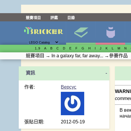
競賽項目
評鑑
目錄
1..9
A
B
C
D
E
F
G
H
I
J
K
L
M
N
競賽項目
→
In a galaxy far, far away...
→
參賽作品
-
作者:
Версус
WARNI
comment
В ве
нача
張貼日期:
2012-05-19