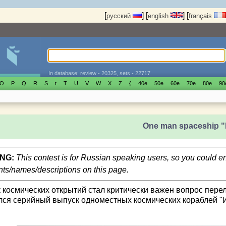
[
]
[
]
[
русский
english
français
In database: review - 20325, sets - 22717
O
P
Q
R
S
t
T
U
V
W
X
Z
{
40е
50е
60е
70е
80е
90
One man spaceship "I
NG:
This contest is for Russian speaking users, so you could 
s/names/descriptions on this page.
к космических открытий стал критически важен вопрос пере
лся серийный выпуск одноместных космических кораблей "И