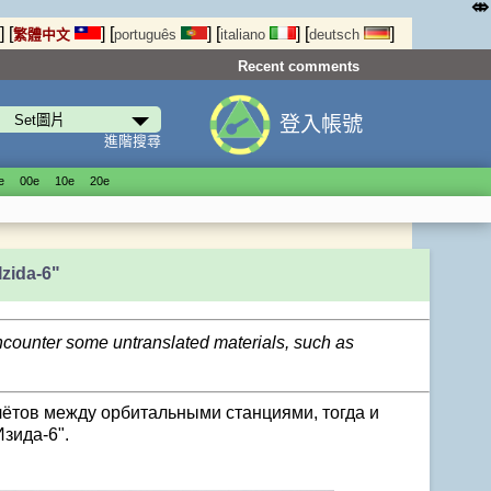
⤄
]
[
]
[
]
[
]
[
]
繁體中文
português
italiano
deutsch
Recent comments
登入帳號
進階搜尋
е
00е
10е
20е
zida-6"
encounter some untranslated materials, such as
лётов между орбитальными станциями, тогда и
зида-6".