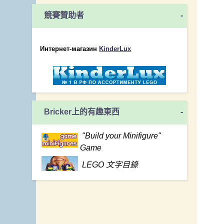
競賽贊助者
-
Интернет-магазин
KinderLux
Bricker上的有趣東西
-
"Build your Minifigure"
Game
LEGO 文字目錄