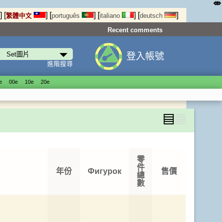
⤄
]
[
]
[
]
[
]
[
]
繁體中文
português
italiano
deutsch
Recent comments
登入帳號
進階搜尋
е
00е
10е
20е
▤
▦
零
件
年份
Фигурок
售價
總
數