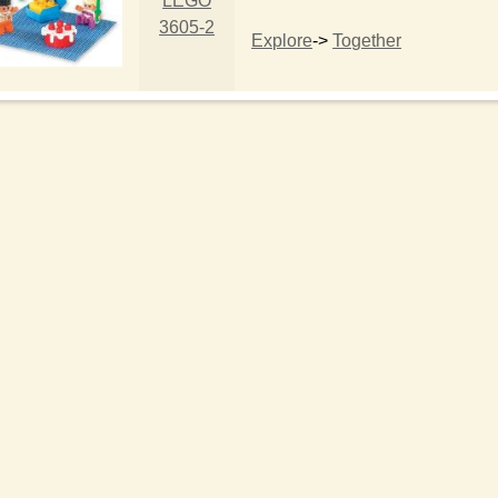
LEGO
3605-2
Explore
->
Together