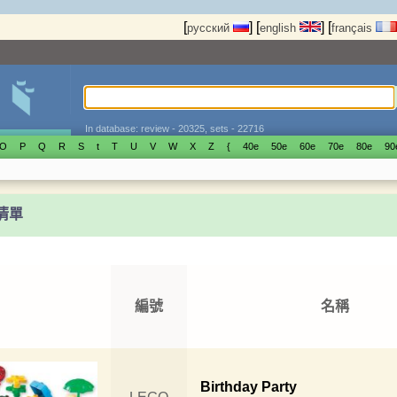
[
]
[
]
[
русский
english
français
In database: review - 20325, sets - 22716
O
P
Q
R
S
t
T
U
V
W
X
Z
{
40е
50е
60е
70е
80е
90
t清單
編號
名稱
Birthday Party