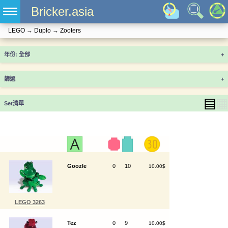
Bricker.asia
LEGO
→
Duplo
→
Zooters
年份
+
篩選
+
▤
▦
Set清單
Goozle
0
10
10.00$
LEGO 3263
Tez
0
9
10.00$