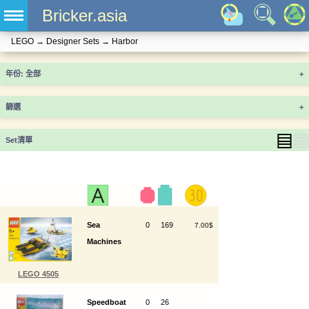
Bricker.asia
LEGO
→
Designer Sets
→
Harbor
年份
+
篩選
+
▤
▦
Set清單
Sea
0
169
7.00$
Machines
LEGO 4505
Speedboat
0
26