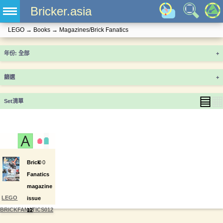
Bricker.asia
LEGO
→
Books
→
Magazines/Brick Fanatics
年份
+
篩選
+
▤
▦
Set清單
Brick
0
0
Fanatics
magazine
LEGO
issue
BRICKFANATICS012
12