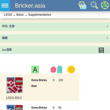
Bricker.asia
LEGO
→
Basic
→
Supplementaries
年份
+
篩選
+
▤
▦
Set清單
Extra Bricks
0
120
Red
LEGO 800-2
Extra Bricks
0
82