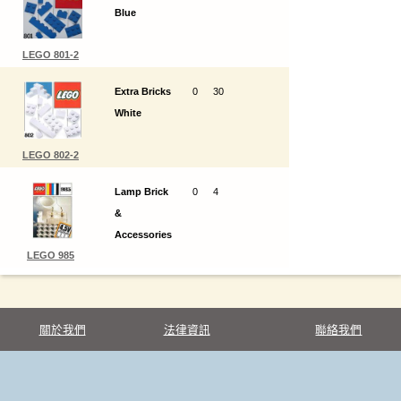
Blue
LEGO 801-2
Extra Bricks
0
30
White
LEGO 802-2
Lamp Brick
0
4
&
Accessories
LEGO 985
關於我們
法律資訊
聯絡我們