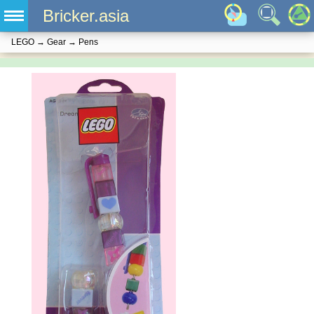
Bricker.asia
LEGO
→
Gear
→
Pens