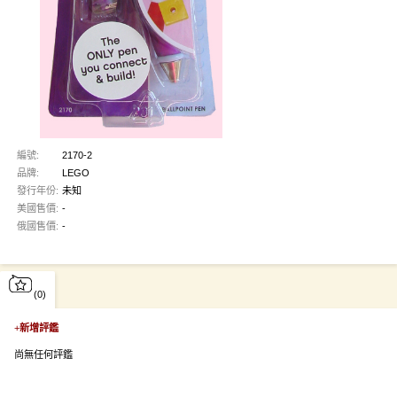
編號:
2170-2
品牌:
LEGO
發行年份:
未知
美國售價:
-
俄國售價:
-
(0)
+
新增評鑑
尚無任何評鑑