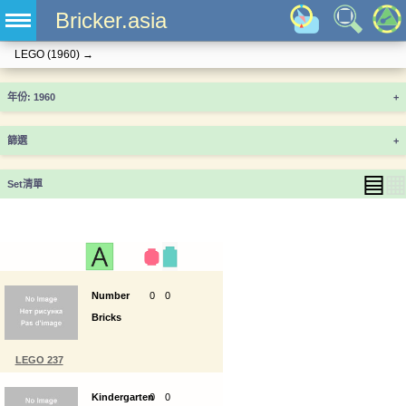
Bricker.asia
LEGO
(1960)
→
年份
+
篩選
+
▤
▦
Set清單
Number
0
0
Bricks
LEGO 237
Kindergarten
0
0