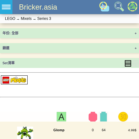
Bricker.asia
LEGO
→
Mixels
→
Series 3
年份
+
篩選
+
▤
▦
Set清單
Glomp
0
64
4.99$