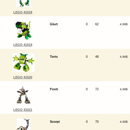
LEGO 41518
Glurt
0
62
4.99$
LEGO 41519
Torts
0
48
4.99$
LEGO 41520
Footi
0
72
4.99$
LEGO 41521
Scorpi
0
70
4.99$