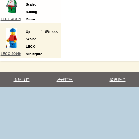
Scaled
Racing
LEGO 40819
Driver
Minifigure
Up-
1
654
49.99$
Scaled
LEGO
LEGO 40649
Minifigure
關於我們
法律資訊
聯絡我們