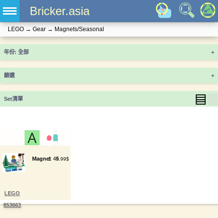
Bricker.asia
LEGO
→
Gear
→
Magnets/Seasonal
年份
+
篩選
+
▤
▦
Set清單
Magnet
1
45
9.99$
LEGO
853663