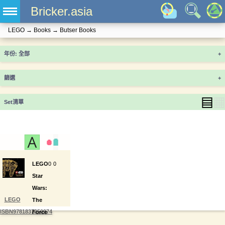
Bricker.asia
LEGO
→
Books
→
Butser Books
年份
+
篩選
+
▤
▦
Set清單
LEGO
0
0
Star
Wars:
LEGO
The
ISBN9781837250974
Force
of