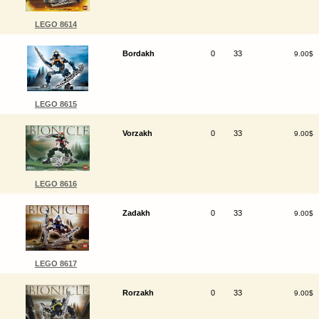
LEGO 8614
Bordakh
0
33
9.00$
LEGO 8615
Vorzakh
0
33
9.00$
LEGO 8616
Zadakh
0
33
9.00$
LEGO 8617
Rorzakh
0
33
9.00$