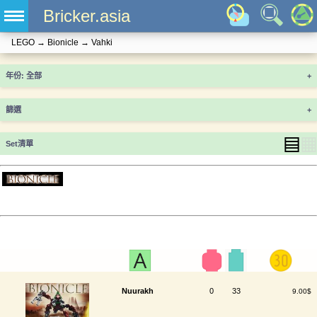
Bricker.asia
LEGO
→
Bionicle
→
Vahki
年份
+
篩選
+
▤
▦
Set清單
Nuurakh
0
33
9.00$