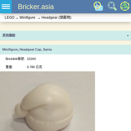
Bricker.asia
LEGO
→
Minifigure
→
Headgear (頭戴物)
其他連結
+
Minifigure, Headgear Cap, Santa
Bricklink帳號:
10164
重量:
0.780 公克