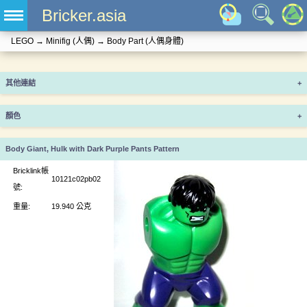
Bricker.asia
LEGO
→
Minifig (人偶)
→
Body Part (人偶身體)
其他連結
+
顏色
+
Body Giant, Hulk with Dark Purple Pants Pattern
Bricklink帳
10121c02pb02
號:
重量:
19.940 公克